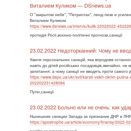
Виталием Куликом — DSnews.ua
О "закрытом небе", "Петриотах", ленд-лизе и усил
Виталием Куликом
https://www.dsnews.ua/interviu/kulik-22022022-45222
протидія Росії,воєнно-політичні прогнози,санкції
23.02.2022 Недоторканний: Чому не вводя
Хвиля персональних санкцій, яка впродовж останніх д
навіть до дітей російських посадовців,звичайно, не
запитання: а чому санкції не вводять проти самого 
https://www.depo.ua/ukr/svit/karati-vsikh-okrim-putina
202202231428084
Путін,санкції
23.02.2022 Больно или не очень: как уд
Нынешние санкции Запада за признание ДНР и ЛНР
https://apostrophe.ua/article/economy/finansy/2022-0
російська агресія,санкції