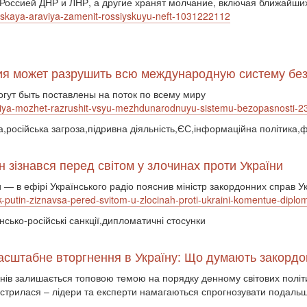
Россией ДНР и ЛНР, а другие хранят молчание, включая ближайших
ovskaya-araviya-zamenit-rossiyskuyu-neft-1031222112
ссия может разрушить всю международную систему б
гут быть поставлены на поток по всему миру
ossiya-mozhet-razrushit-vsyu-mezhdunarodnuyu-sistemu-bezopasnosti
а,російська загроза,підривна діяльність,ЄС,інформаційна політика,
н зізнався перед світом у злочинах проти України
ри ― в ефірі Українського радіо пояснив міністр закордонних справ
-putin-ziznavsa-pered-svitom-u-zlocinah-proti-ukraini-komentue-diplom
їнсько-російські санкції,дипломатичні стосунки
масштабне вторгнення в Україну: Що думають закордо
жнів залишається топовою темою на порядку денному світових політ
стрилася – лідери та експерти намагаються спрогнозувати подальші