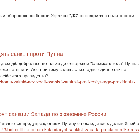
ении обороноспособности Украины "ДС" поговорила с политологом
6
ть санкції проти Путіна
вох діб добралася не тільки до олігархів із “близького кола” Путіна,
 може не тішити. Але при тому залишається одне-єдине логічне
російського президента?
-chomu-zakhid-ne-vvodit-osobisti-sanktsii-proti-rosiyskogo-prezidenta-
арят санкции Запада по экономике России
 являются предупреждением Путину о последствиях дальнейшей а
2-23/bolno-ili-ne-ochen-kak-udaryat-sanktsii-zapada-po-ekonomike-ross