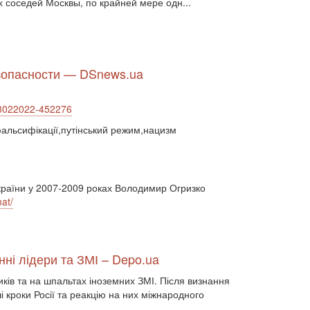
 соседей Москвы, по крайней мере одн...
двосторонні стосунки (1084)
двостороння торгівля (360)
деградація (546)
дезінтеграція (294)
демографія (766)
демократ (1)
демократія (2000)
День Перемоги (269)
езопасности — DSnews.ua
державний устрій (46)
дипломатичні стосунки (1555)
договори та домовленості (2090)
-23022022-452276
Донбас (7792)
Друга світова (901)
фальсифікації,путінський режим,нацизм
економіка (19)
економічні прогноз (1)
економічні прогнози (12339)
економічна криза (2887)
економічна політика (7372)
 України у 2007-2009 роках Володимир Огризко
економічна стратегія (1793)
at/
економічний (1)
економічний розвиток (8656)
експансія (1315)
еміграція (143)
енергетика (8052)
загострення (1)
нні лідери та ЗМІ – Depo.ua
загострення відносин (2)
иків та на шпальтах іноземних ЗМІ. Після визнання
загострення конфлікту (2)
 кроки Росії та реакцію на них міжнародного
загострення стосунків (2833)
загроза (2)