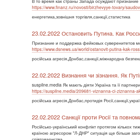
В то время как страны Запада осуждают признание 
https://www.finanz.ru/novosti/birzhevyye-tovary/saud
енергетика,зовнішня торгівля,санкції,статистика
23.02.2022 Остановить Путина. Как Ро
Признание и поддержка фейковых суверенитетов мо
https://www.dsnews.ua/world/ostanovit-putina-kak-r
російська агресія,Донбас,санкції,міжнародна безпек
22.02.2022 Визнання чи зізнання. Як Путі
suspilne.media Як мають діяти Україна та її партне
https://suspilne.media/209681-viznanna-ci-ziznanna-ak
російська агресія,Донбас,протидія Росії,санкції,укра
22.02.2022 Санкції проти Росії та повно
Російсько-український конфлікт протягом кількох ти
країною агресором "Л-ДНР" ситуація ще більше заго
співтовариства