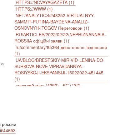
HTTPS://NOVAYAGAZETA (1)
HTTPS://WWW (1)
NET/ANALYTICS/243252-VIRTUALNYY-
SAMMIT-PUTINA-BAYDENA-ANALIZ-
OSNOVNYH-ITOGOV Переговори (1)
RU/ARTICLES/2022/02/22/NEPRIZNANNAIA-
ROSSIIA офіційні заяви (1)
ru/commentary/85364 двосторонні відносини
(1)
UA/BLOG/BRESTSKIY-MIR-VID-LENINA-DO-
 а
SURKOVA-NOVE-VIPRAVDANNYA-
ROSIYSKOJI-EKSPANSIJI-15022022-451445
(1)
«руський мір» (4290)
ЄС (137)
імперіалізм (38)
інформаційна безпека (2)
інформаційна війна (3847)
інформаційна політика (903)
інцидент (1246)
іслам (510)
історія (4811)
агресія (2)
антиамериканізм (1188)
грессии
антисемітизм (1)
АРК (7225)
ii/44653
Афганістан (14)
біженці (126)
Білорусь (111)
безпека (2)