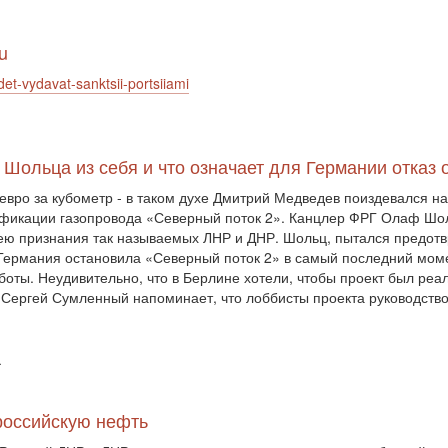
u
et-vydavat-sanktsii-portsiiami
 Шольца из себя и что означает для Германии отказ 
 евро за кубометр - в таком духе Дмитрий Медведев поиздевался н
тификации газопровода «Северный поток 2». Канцлер ФРГ Олаф Шо
ею признания так называемых ЛНР и ДНР. Шольц, пытался предотвр
 Германия остановила «Северный поток 2» в самый последний момен
оты. Неудивительно, что в Берлине хотели, чтобы проект был реал
. Сергей Сумленный напоминает, что лоббисты проекта руководств
ї
российскую нефть