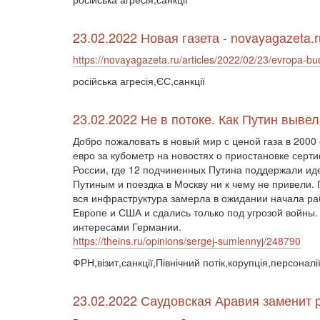
23.02.2022 Новая газета - novayagazeta.r
https://novayagazeta.ru/articles/2022/02/23/evropa-bud
російська агресія,ЄС,санкції
23.02.2022 Не в потоке. Как Путин вывел
Добро пожаловать в новый мир с ценой газа в 2000
евро за кубометр на новостях о приостановке сер
России, где 12 подчиненных Путина поддержали ид
Путиным и поездка в Москву ни к чему не привели.
вся инфраструктура замерла в ожидании начала раб
Европе и США и сдались только под угрозой войны
интересами Германии.
https://theins.ru/opinions/sergej-sumlennyj/248790
ФРН,візит,санкції,Північний потік,корупція,персоналі
23.02.2022 Саудовская Аравия заменит 