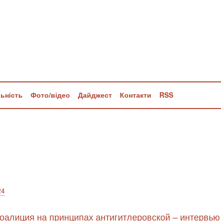
льність
Фото/відео
Дайджест
Контакти
RSS
24
коалиция на принципах антигитлеровской – интервью