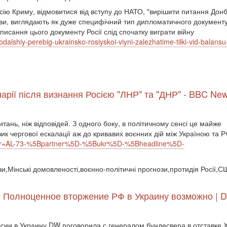
ксію Криму, відмовитися від вступу до НАТО, "вирішити питання Дон
ави, виглядають як дуже специфічний тип дипломатичного документу
исання цього документу Росії слід спочатку виграти війну
dalshiy-perebig-ukrainsko-rosiyskoi-viyni-zalezhatime-tilki-vid-balansu-s
нарії після визнання Росією "ЛНР" та "ДНР" - BBC Ne
итань, ніж відповідей. З одного боку, в політичному сенсі це майже
зик чергової ескалації аж до кривавих воєнних дій між Україною та Р
?xtor=AL-73-%5Bpartner%5D-%5Bukr%5D-%5Bheadline%5D-
зи,Мінські домовленості,воєнно-політичні прогнози,протидія Росії,
: Полноценное вторжение РФ в Украину возможно | D
сии в Украину DW поговорила с генералом бундесвера в отставке 