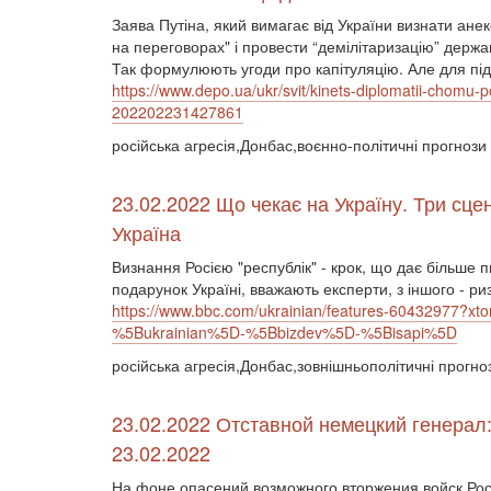
Заява Путіна, який вимагає від України визнати ане
на переговорах" і провести “демілітаризацію” держ
Так формулюють угоди про капітуляцію. Але для підп
https://www.depo.ua/ukr/svit/kinets-diplomatii-chomu-po
202202231427861
російська агресія,Донбас,воєнно-політичні прогнози
23.02.2022 Що чекає на Україну. Три сце
Україна
Визнання Росією "республік" - крок, що дає більше п
подарунок Україні, вважають експерти, з іншого - ри
https://www.bbc.com/ukrainian/features-60432977
%5Bukrainian%5D-%5Bbizdev%5D-%5Bisapi%5D
російська агресія,Донбас,зовнішньополітичні прогно
23.02.2022 Отставной немецкий генерал
23.02.2022
На фоне опасений возможного вторжения войск Рос