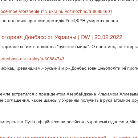
lnocennoe-vtorzhenie-rf-v-ukrainu-vozmozhno/a-60884601
оєнно-політичні прогнози,протидія Росії,ФРН,умиротворення
оторвал Донбасс от Украины | DW | 23.02.2022
в кармане во имя торжества "русского мира". О понятиях, по которы
al-donbass-ot-ukrainy/a-60884743
ьсифікації,реваншизм,«руський мір»,Донбас,зовнішньополітичні прог
емле встретился с президентом Азербайджана Ильхамом Алиевым, 
е соглашения, какие шансы у Украины получить в руки атомное ору
імперіалізм,Путін,офіційні заяви,російсько-українські відносини,Мі
коалиция на принципах антигитлеровской – интервь