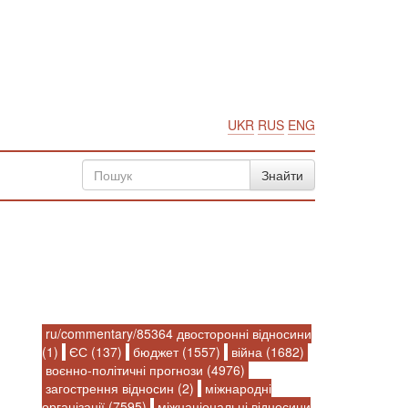
UKR
RUS
ENG
ru/commentary/85364 двосторонні відносини
(1)
ЄС (137)
бюджет (1557)
війна (1682)
воєнно-політичні прогнози (4976)
загострення відносин (2)
міжнародні
організації (7595)
міжнаціональні відносини