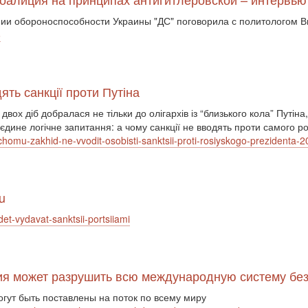
ении обороноспособности Украины "ДС" поговорила с политологом 
6
ть санкції проти Путіна
ох діб добралася не тільки до олігархів із “близького кола” Путіна,
єдине логічне запитання: а чому санкції не вводять проти самого р
a-chomu-zakhid-ne-vvodit-osobisti-sanktsii-proti-rosiyskogo-prezident
u
et-vydavat-sanktsii-portsiiami
ссия может разрушить всю международную систему б
гут быть поставлены на поток по всему миру