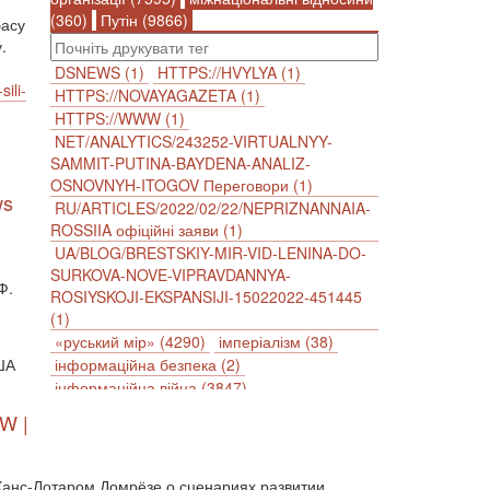
(360)
Путін (9866)
басу
.
DSNEWS (1)
HTTPS://HVYLYA (1)
ili-
HTTPS://NOVAYAGAZETA (1)
HTTPS://WWW (1)
NET/ANALYTICS/243252-VIRTUALNYY-
SAMMIT-PUTINA-BAYDENA-ANALIZ-
OSNOVNYH-ITOGOV Переговори (1)
ws
RU/ARTICLES/2022/02/22/NEPRIZNANNAIA-
ROSSIIA офіційні заяви (1)
UA/BLOG/BRESTSKIY-MIR-VID-LENINA-DO-
SURKOVA-NOVE-VIPRAVDANNYA-
Ф.
ROSIYSKOJI-EKSPANSIJI-15022022-451445
(1)
«руський мір» (4290)
імперіалізм (38)
США
інформаційна безпека (2)
інформаційна війна (3847)
інформаційна політика (903)
W |
інцидент (1246)
іслам (510)
історія (4811)
агресія (2)
антиамериканізм (1188)
антисемітизм (1)
АРК (7225)
Ханс-Лотаром Домрёзе о сценариях развитии