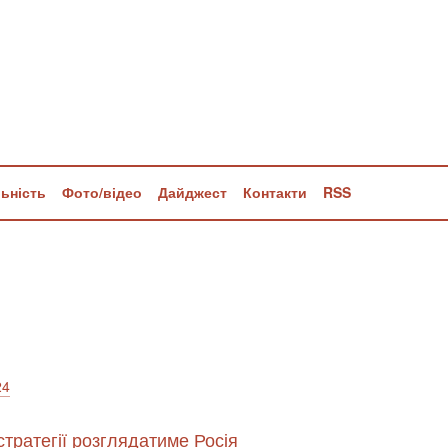
льність
Фото/відео
Дайджест
Контакти
RSS
24
 стратегії розглядатиме Росія