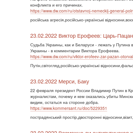
конфликта и его причинах.
https://www.dw.com/ru/otstavnoj-nemeckij-general-po
російська агресія,російсько-українські відносини,в
23.02.2022 Виктор Ерофеев: Царь-Пацан 
Судьба Украины, как и Беларуси - лежать у Путина 
Украины - в комментарии Виктора Ерофеева.
https://www.dw.com/ru/viktor-erofeev-zar-pazan-otorv
Путін,світогляд,російсько-українські відносини,фал
23.02.2022 Мерси, Баку
22 февраля президент России Владимир Путин в Кр
журналистам, почему и кем оказались убиты Мински
видим, остаться на стороне добра.
https://www.kommersant.ru/doc/5229351
пострадянський простір,двосторонні відносини,візит,
23.02.2022 Возможна ли антипутинская 