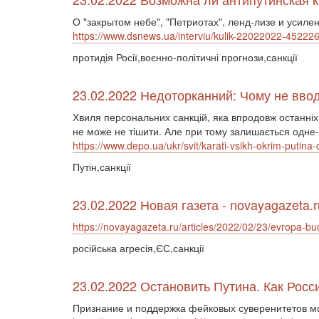
О "закрытом небе", "Петриотах", ленд-лизе и усил
https://www.dsnews.ua/interviu/kulik-22022022-45222
протидія Росії,воєнно-політичні прогнози,санкції
23.02.2022 Недоторканний: Чому не вводя
Хвиля персональних санкцій, яка впродовж останніх дв
не може не тішити. Але при тому залишається одне-
https://www.depo.ua/ukr/svit/karati-vsikh-okrim-putin
Путін,санкції
23.02.2022 Новая газета - novayagazeta.r
https://novayagazeta.ru/articles/2022/02/23/evropa-bud
російська агресія,ЄС,санкції
23.02.2022 Остановить Путина. Как Ро
Признание и поддержка фейковых суверенитетов мо