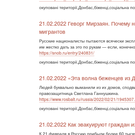
окуповані території,Донбас,біженці,соціальна по
21.02.2022 Геворг Мирзаян. Почему 
мигрантов
Русские националисты пытаются всячески эксп
им жестко дать за это по рукам — если, конечно
https://snob.ru/entry/240831/
окуповані території,Донбас,біженці,соціальна п
21.02.2022 «Эта волна беженцев из
Людей буквально выманили из их домов, сподвиг
правозащитница Светлана Ганнушкина.
https://www.rosbalt.ru/russia/2022/02/21/1945307
окуповані території,Донбас,біженці,соціальна по
21.02.2022 Как эвакуируют граждан 
К 21 февраля в Россию прибыли более 60 тыся