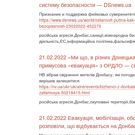
систему безопасности — DSnews.ua
Признание и поддержка фейковых суверенитето
https://www.dsnews.ua/world/ostanovit-putina-ka
bezopasnosti-23022022-452276
російська агресія,Донбас,санкції,міжнародна бе
діяльність,ЄС,інформаційна політика,фальсифік
21.02.2022 «Ми що, в різних Донець
примусова «евакуація» з ОРДЛО — сві
НВ зібрав свідчення жителів Донбасу, які погоди
вирішив залишитися
https://nv.ua/ukr/ukraine/events/bizhenci-z-donba
zalishivsya-50218415.html
російська агресія,Донбас,окуповані території,бі
21.02.2022 Евакуація, мобілізація, об
розповіли, що відбувається на Донба