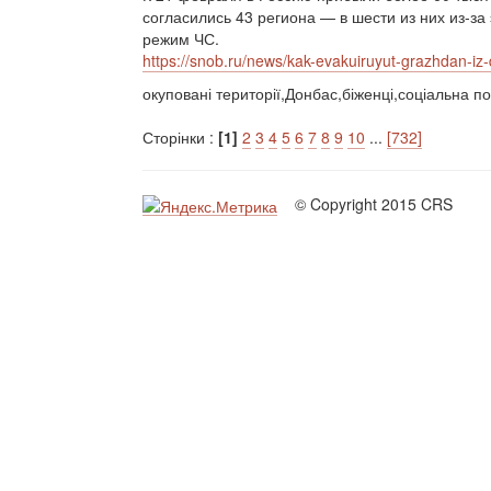
согласились 43 региона — в шести из них из-з
режим ЧС.
https://snob.ru/news/kak-evakuiruyut-grazhdan-iz-d
окуповані території,Донбас,біженці,соціальна по
Сторінки :
[1]
2
3
4
5
6
7
8
9
10
...
[732]
© Copyright 2015 CRS