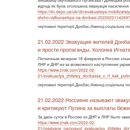
Мешканці окупованого Луганська і Донецька розпо
відтоді як була оголошена евакуація населення і
https://dn.depo.ua/ukr/dn/evakuatsiya-mobilizatsiy
shcho-vidbuvaetsya-na-donbasi-2022022114269
окуповані території,Донбас,біженці,соціальна по
21.02.2022 Эвакуация жителей Донбас
и ярости пропаганды. Колонка Игнат
Пятничным вечером 18 февраля в Россию хлын
ЛНР и ДНР из-за возможного наступления укра
https://www.znak.com/2022-02-
21/evakuaciya_zhiteley_donbassa_v_rf_kak_putin
окуповані території,Донбас,біженці,соціальна по
21.02.2022 Россияне называют эвак
и критикуют Путина за выплаты беж
За двое суток в Россию из ДНР и ЛНР было эва
https://www.znak.com/2022-02-
21/rossiyane_nazyvayut_evakuaciyu_zhiteley_dnr