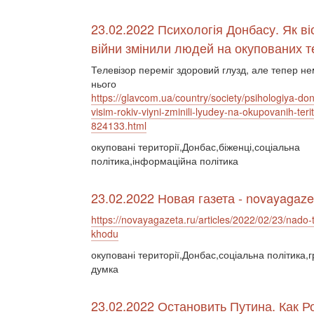
23.02.2022 Психологія Донбасу. Як віс
війни змінили людей на окупованих т
Телевізор переміг здоровий глузд, але тепер не
нього
https://glavcom.ua/country/society/psihologiya-do
visim-rokiv-viyni-zminili-lyudey-na-okupovanih-terito
824133.html
окуповані території,Донбас,біженці,соціальна
політика,інформаційна політика
23.02.2022 Новая газета - novayagaze
https://novayagazeta.ru/articles/2022/02/23/nado-t
khodu
окуповані території,Донбас,соціальна політика,
думка
23.02.2022 Остановить Путина. Как 