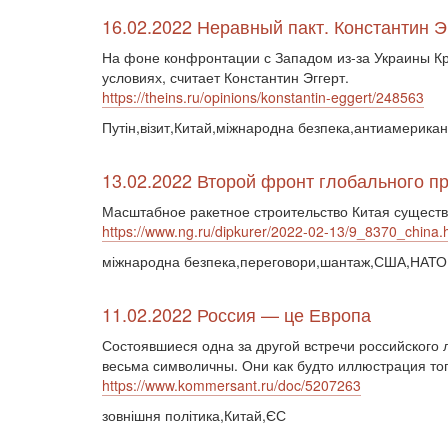
16.02.2022 Неравный пакт. Константин Э
На фоне конфронтации с Западом из-за Украины Кре
условиях, считает Константин Эггерт.
https://theins.ru/opinions/konstantin-eggert/248563
Путін,візит,Китай,міжнародна безпека,антиамерикан
13.02.2022 Второй фронт глобального пр
Масштабное ракетное строительство Китая сущест
https://www.ng.ru/dipkurer/2022-02-13/9_8370_china.
міжнародна безпека,переговори,шантаж,США,НАТО,
11.02.2022 Россия — це Европа
Состоявшиеся одна за другой встречи российско
весьма символичны. Они как будто иллюстрация того
https://www.kommersant.ru/doc/5207263
зовнішня політика,Китай,ЄС