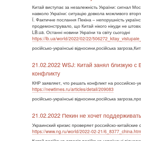
Китай виступає за незалежність України: сигнал Моск
навколо України: ситуацію довкола можливого втор
Ї. Фактичне послання Пекіна – непорушність українсь
продемонструвало, що Китай нікого нікуди не штовхає
LB.ua. Останні новини України та світу сьогодні
https://lb.ua/world/2022/02/22/506272_kitay_vistupaie
російсько-українські відносини,російська загроза,Ки
21.02.2022 WSJ: Китай занял близкую с
конфликту
КНР заявляет, что решать конфликт на российско-
https://newtimes.ru/articles/detail/209083
російсько-українські відносини,російська загроза,про
21.02.2022 Пекин не хочет поддерживать
Украинский кризис проверяет российско-китайские 
https://www.ng.ru/world/2022-02-21/6_8377_china.htm
Китай,російська агресія,російсько-українські відноси