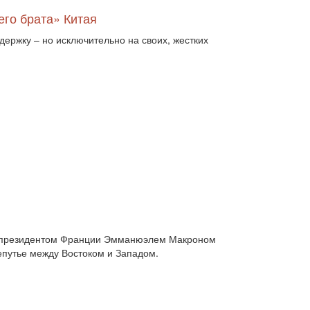
двосторонні відносини (13789)
его брата» Китая
двосторонні стосунки (1084)
двостороння торгівля (360)
держку – но исключительно на своих, жестких
деградація (546)
дезінтеграція (294)
демографія (766)
демократ (1)
демократія (2000)
День Перемоги (269)
державний устрій (46)
дипломатичні стосунки (1555)
договори та домовленості (2090)
Донбас (7792)
Друга світова (901)
економіка (19)
економічні прогноз (1)
економічні прогнози (12339)
економічна криза (2887)
економічна політика (7372)
економічна стратегія (1793)
економічний (1)
економічний розвиток (8656)
 и президентом Франции Эмманюэлем Макроном
експансія (1315)
еміграція (143)
репутье между Востоком и Западом.
енергетика (8052)
загострення (1)
загострення відносин (2)
загострення стосунків (2833)
загроза (2)
заморожені конфлікти (1334)
заяви (3)