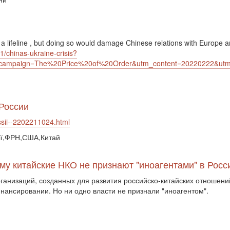
a lifeline , but doing so would damage Chinese relations with Europe a
1/chinas-ukraine-crisis?
m_campaign=The%20Price%20of%20Order&utm_content=20220222&u
России
ssii--2202211024.html
сії,ФРН,США,Китай
ему китайские НКО не признают "иноагентами" в Рос
ганизаций, созданных для развития российско-китайских отношени
нансировании. Но ни одно власти не признали "иноагентом".