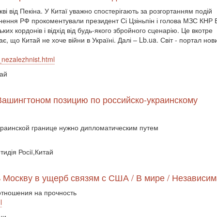
ві від Пекіна. У Китаї уважно спостерігають за розгортанням подій
гнення РФ прокоментували президент Сі Цзіньпін і голова МЗС КНР 
ких кордонів і відхід від будь-якого збройного сценарію. Це вкотре
, що Китай не хоче війни в Україні. Далі – Lb.ua. Світ - портал нов
_nezalezhnist.html
тай
 Вашингтоном позицию по российско-украинскому
украинской границе нужно дипломатическим путем
тидія Росії,Китай
 Москву в ущерб связям с США / В мире / Независим
отношения на прочность
l
ни