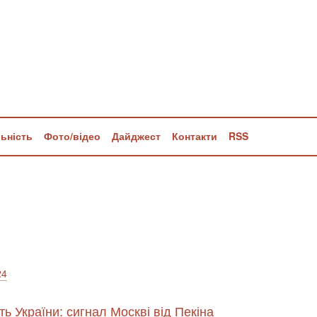
льність
Фото/відео
Дайджест
Контакти
RSS
24
ь України: сигнал Москві від Пекіна