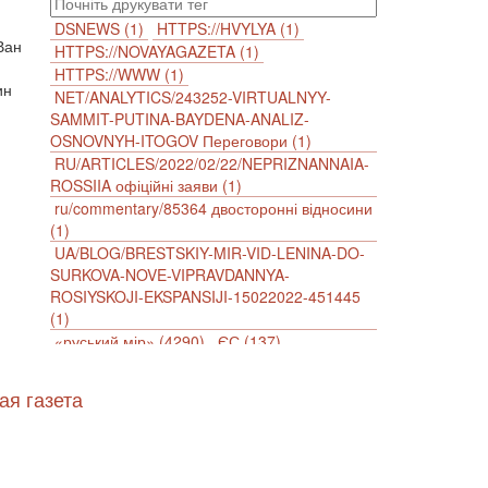
DSNEWS (1)
HTTPS://HVYLYA (1)
Ван
HTTPS://NOVAYAGAZETA (1)
HTTPS://WWW (1)
ин
NET/ANALYTICS/243252-VIRTUALNYY-
SAMMIT-PUTINA-BAYDENA-ANALIZ-
OSNOVNYH-ITOGOV Переговори (1)
RU/ARTICLES/2022/02/22/NEPRIZNANNAIA-
ROSSIIA офіційні заяви (1)
ru/commentary/85364 двосторонні відносини
(1)
UA/BLOG/BRESTSKIY-MIR-VID-LENINA-DO-
SURKOVA-NOVE-VIPRAVDANNYA-
ROSIYSKOJI-EKSPANSIJI-15022022-451445
(1)
«руський мір» (4290)
ЄС (137)
імперіалізм (38)
інформаційна безпека (2)
інформаційна війна (3847)
ая газета
інформаційна політика (903)
інцидент (1246)
іслам (510)
історія (4811)
агресія (2)
антиамериканізм (1188)
антисемітизм (1)
АРК (7225)