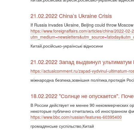
21.02.2022 China’s Ukraine Crisis
If Russia invades Ukraine, Beijing could throw Moscow 
https://www.foreignaffairs.com/articles/china/2022-02-2
utm_medium=newsletters&utm_source=fatoday&ut
Китай,російсько-українські відносини
21.02.2022 Запад выдвинул ультиматум 
https://actualcomment.ru/zapad-vydvinul-ultimatum-ro
міжнародна безпека,зовнішня політика,протидія Ро
18.02.2022 "Солнце не опускается". Поч
В России действует не менее 90 некоммерческих ор
некоторые публично отчитались об иностранном фи
https://www.bbc.com/russian/features-60395400
громадянське суспільство,Китай