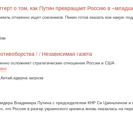
ггерт о том, как Путин превращает Россию в «младш
мль отчаянно ищет союзников. Пекин готов оказать кое-какую под
ізм
отивоборства / / Независимая газета
венно осложняет стратегические отношения России и США
html
Китай,ядерна загроза
го лидера Владимира Путина с председателем КНР Си Цзиньпином
, что Россия в разгар украинского кризиса вновь оказалась на пе