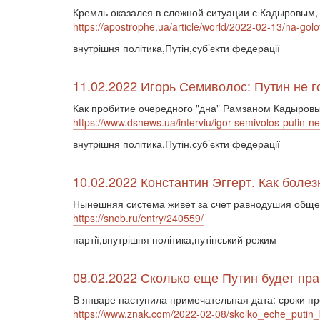
Кремль оказался в сложной ситуации с Кадыровым,
https://apostrophe.ua/article/world/2022-02-13/na-go
внутрішня політика,Путін,суб’єкти федерації
11.02.2022 Игорь Семиволос: Путин не 
Как пробитие очередного "дна" Рамзаном Кадыровы
https://www.dsnews.ua/interviu/igor-semivolos-putin-
внутрішня політика,Путін,суб’єкти федерації
10.02.2022 Константин Эггерт. Как боле
Нынешняя система живет за счет равнодушия общест
https://snob.ru/entry/240559/
партії,внутрішня політика,путінський режим
08.02.2022 Сколько еще Путин будет пр
В январе наступила примечательная дата: сроки 
https://www.znak.com/2022-02-08/skolko_eche_putin_