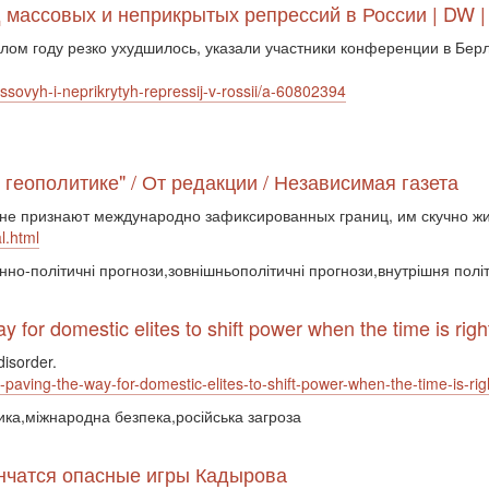
д массовых и неприкрытых репрессий в России | DW |
лом году резко ухудшилось, указали участники конференции в Бер
sovyh-i-neprikrytyh-repressij-v-rossii/a-60802394
 геополитике" / От редакции / Независимая газета
 не признают международно зафиксированных границ, им скучно жи
l.html
єнно-політичні прогнози,зовнішньополітичні прогнози,внутрішня полі
 for domestic elites to shift power when the time is righ
disorder.
s-paving-the-way-for-domestic-elites-to-shift-power-when-the-time-is-rig
ика,міжнародна безпека,російська загроза
ончатся опасные игры Кадырова