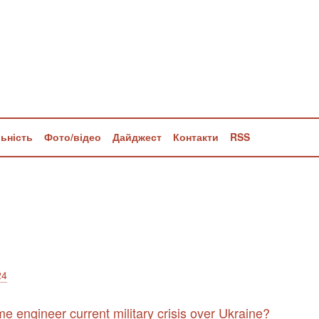
льність
Фото/відео
Дайджест
Контакти
RSS
24
e engineer current military crisis over Ukraine?