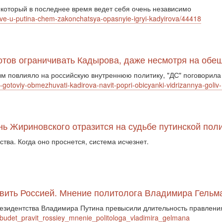
 который в последнее время ведет себя очень независимо
love-u-putina-chem-zakonchatsya-opasnyie-igryi-kadyirova/44418
готов ограничивать Кадырова, даже несмотря на обе
м повлияло на российскую внутреннюю политику, "ДС" поговорила
ne-gotoviy-obmezhuvati-kadirova-navit-popri-obicyanki-vidrizannya-gol
знь Жириновского отразится на судьбе путинской пол
ва. Когда оно проснется, система исчезнет.
авить Россией. Мнение политолога Владимира Гельм
президентства Владимира Путина превысили длительность правлен
budet_pravit_rossiey_mnenie_politologa_vladimira_gelmana