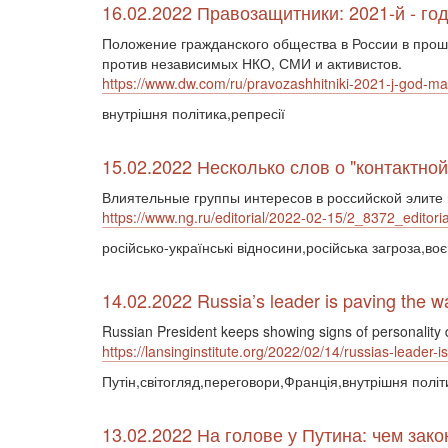
16.02.2022 Правозащитники: 2021-й - го
Положение гражданского общества в России в прош
против независимых НКО, СМИ и активистов.
https://www.dw.com/ru/pravozashhitniki-2021-j-god-mas
внутрішня політика,репресії
15.02.2022 Несколько слов о "контактной
Влиятельные группы интересов в российской элите
https://www.ng.ru/editorial/2022-02-15/2_8372_editoria
російсько-українські відносини,російська загроза,во
14.02.2022 Russia’s leader is paving the way
Russian President keeps showing signs of personality 
https://lansinginstitute.org/2022/02/14/russias-leader-i
Путін,світогляд,переговори,Франція,внутрішня політ
13.02.2022 На голове у Путина: чем зак