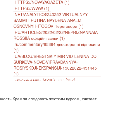
HTTPS://NOVAYAGAZETA (1)
HTTPS://WWW (1)
NET/ANALYTICS/243252-VIRTUALNYY-
SAMMIT-PUTINA-BAYDENA-ANALIZ-
OSNOVNYH-ITOGOV Переговори (1)
RU/ARTICLES/2022/02/22/NEPRIZNANNAIA-
ROSSIIA офіційні заяви (1)
ru/commentary/85364 двосторонні відносини
(1)
UA/BLOG/BRESTSKIY-MIR-VID-LENINA-DO-
SURKOVA-NOVE-VIPRAVDANNYA-
ROSIYSKOJI-EKSPANSIJI-15022022-451445
(1)
«руський мір» (4290)
ЄС (137)
імперіалізм (38)
інформаційна безпека (2)
інформаційна війна (3847)
інформаційна політика (903)
ость Кремля следовать жестким курсом, считает
інцидент (1246)
іслам (510)
історія (4811)
агресія (2)
антиамериканізм (1188)
антисемітизм (1)
АРК (7225)
Афганістан (14)
біженці (126)
Білорусь (111)
безпека (2)