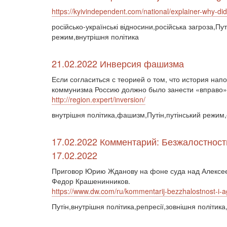
https://kyivindependent.com/national/explainer-why-did-
російсько-українські відносини,російська загроза,Пу
режим,внутрішня політика
21.02.2022 Инверсия фашизма
Если согласиться с теорией о том, что история нап
коммунизма Россию должно было занести «вправо» 
http://region.expert/inversion/
внутрішня політика,фашизм,Путін,путінський режим,
17.02.2022 Комментарий: Безжалостность
17.02.2022
Приговор Юрию Жданову на фоне суда над Алексеем
Федор Крашенинников.
https://www.dw.com/ru/kommentarij-bezzhalostnost-i
Путін,внутрішня політика,репресії,зовнішня політика