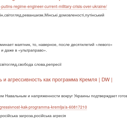
putins-regime-engineer-current-military-crisis-over-ukraine/
тін,світогляд,реваншизм,Мінські домовленості,путінський
оминает маятник, то, наверное, после десятилетий «левого»
и даже в «ультраправо».
світогляд,свобода слова,репресії
 и агрессивность как программа Кремля | DW |
 Навальным и напряженности вокруг Украины подтверждает готовн
-agressivnost-kak-programma-kremlja/a-60817210
,російська загроза,російська агресія