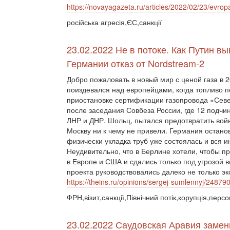
https://novayagazeta.ru/articles/2022/02/23/evrop
російська агресія,ЄС,санкції
23.02.2022 Не в потоке. Как Путин в
Германии отказ от Nordstream-2
Добро пожаловать в новый мир с ценой газа в 
поиздевался над европейцами, когда топливо п
приостановке сертификации газопровода «Сев
после заседания Совбеза России, где 12 подч
ЛНР и ДНР. Шольц, пытался предотвратить войн
Москву ни к чему не привели. Германия остано
физически укладка труб уже состоялась и вся 
Неудивительно, что в Берлине хотели, чтобы п
в Европе и США и сдались только под угрозой
проекта руководствовались далеко не только 
https://theins.ru/opinions/sergej-sumlennyj/24879
ФРН,візит,санкції,Північний потік,корупція,персо
23.02.2022 Саудовская Аравия замен