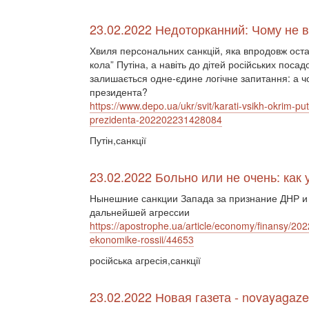
23.02.2022 Недоторканний: Чому не в
Хвиля персональних санкцій, яка впродовж останн
кола” Путіна, а навіть до дітей російських поса
залишається одне-єдине логічне запитання: а чо
президента?
https://www.depo.ua/ukr/svit/karati-vsikh-okrim-pu
prezidenta-202202231428084
Путін,санкції
23.02.2022 Больно или не очень: как
Нынешние санкции Запада за признание ДНР и
дальнейшей агрессии
https://apostrophe.ua/article/economy/finansy/202
ekonomike-rossii/44653
російська агресія,санкції
23.02.2022 Новая газета - novayagaze