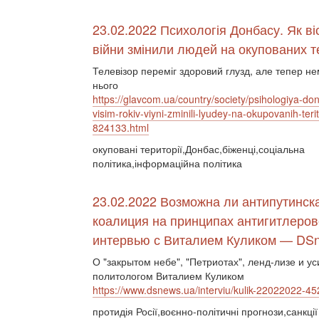
23.02.2022 Психологія Донбасу. Як віс
війни змінили людей на окупованих т
Телевізор переміг здоровий глузд, але тепер не
нього
https://glavcom.ua/country/society/psihologiya-do
visim-rokiv-viyni-zminili-lyudey-na-okupovanih-terito
824133.html
окуповані території,Донбас,біженці,соціальна
політика,інформаційна політика
23.02.2022 Возможна ли антипутинск
коалиция на принципах антигитлеров
интервью с Виталием Куликом — DS
О "закрытом небе", "Петриотах", ленд-лизе и 
политологом Виталием Куликом
https://www.dsnews.ua/interviu/kulik-22022022-4
протидія Росії,воєнно-політичні прогнози,санкції