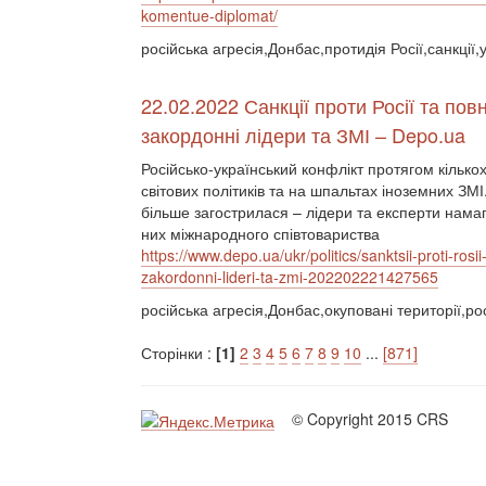
komentue-diplomat/
російська агресія,Донбас,протидія Росії,санкції,
22.02.2022 Санкції проти Росії та п
закордонні лідери та ЗМІ – Depo.ua
Російсько-український конфлікт протягом кільк
світових політиків та на шпальтах іноземних ЗМ
більше загострилася – лідери та експерти намаг
них міжнародного співтовариства
https://www.depo.ua/ukr/politics/sanktsii-proti-
zakordonni-lideri-ta-zmi-202202221427565
російська агресія,Донбас,окуповані території,рос
Сторінки :
[1]
2
3
4
5
6
7
8
9
10
...
[871]
© Copyright 2015 CRS