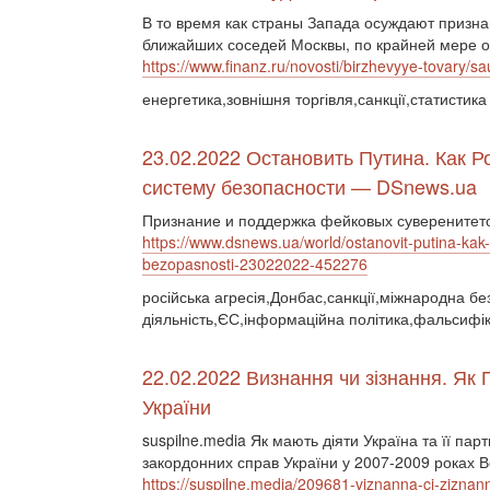
В то время как страны Запада осуждают призна
ближайших соседей Москвы, по крайней мере од
https://www.finanz.ru/novosti/birzhevyye-tovary/
енергетика,зовнішня торгівля,санкції,статистика
23.02.2022 Остановить Путина. Как 
систему безопасности — DSnews.ua
Признание и поддержка фейковых суверенитето
https://www.dsnews.ua/world/ostanovit-putina-ka
bezopasnosti-23022022-452276
російська агресія,Донбас,санкції,міжнародна бе
діяльність,ЄС,інформаційна політика,фальсифік
22.02.2022 Визнання чи зізнання. Як 
України
suspilne.media Як мають діяти Україна та її пар
закордонних справ України у 2007-2009 роках 
https://suspilne.media/209681-viznanna-ci-ziznann