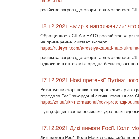
nato/43493
російська загроза,договори та домовленості,СШ
18.12.2021 «Мир в напряжении»: что 
Обращенное к США и НАТО российское «пригла
на примирение, считает эксперт
https://ru.krymr.com/a/rossiya-zapad-nato-ukrai
російська загроза,договори та домовленості,США
відносини,шантаж,міжнародна безпека,воєнно-п
17.12.2021 Нові претензії Путіна: чого
Витягнувши старі папки з запорошених архівів р
передала Росії закордонні активи колишнього 
https://zn.ua/ukr/international/novi-pretenziji-put
Путін,офіційні заяви,російсько-українські віднос
17.12.2021 Дикі вимоги Росії. Коли М
Дикі вимоги Росії. Коли Москва сама себе пере