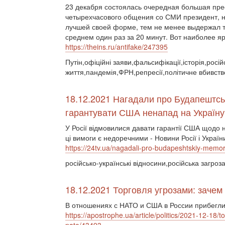
23 декабря состоялась очередная большая пре
четырехчасового общения со СМИ президент, 
лучшей своей форме, тем не менее выдержал т
среднем один раз за 20 минут. Вот наиболее 
https://theins.ru/antifake/247395
Путін,офіційні заяви,фальсифікації,історія,росі
життя,пандемія,ФРН,репресії,політичне вбивст
18.12.2021 Нагадали про Будапештсь
гарантувати США ненапад на Україну
У Росії відмовилися давати гарантії США щодо 
ці вимоги є недоречними - Новини Росії і Україн
https://24tv.ua/nagadali-pro-budapeshtskiy-memo
російсько-українські відносини,російська загро
18.12.2021 Торговля угрозами: заче
В отношениях с НАТО и США в России прибегли
https://apostrophe.ua/article/politics/2021-12-18