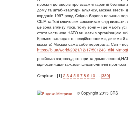
проєкти договорів про взаємні гарантії безпеки 
дому та штаб-квартири альянсу, можна звести д
кордонів 1997 року, Східна Європа повинна пер
США та їхні ключовим союзникам слід визнати, 
це зона впливу Росії, тому вони – і це мають у
стати частиною НАТО чи мати з організацією які
Кремля виглядають нездійсненними, дикими й ал
вказати: Москва сама себе переграла. Світ - пор
https://lb.ua/world/2021/12/17/501246_diki_vimo
російська загроза,договори та домовленості,НА
відносини,шантаж,зовнішньополітичні прогнози
Сторінки :
[1]
2
3
4
5
6
7
8
9
10
...
[380]
© Copyright 2015 CRS