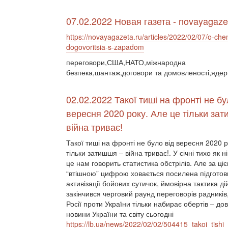
07.02.2022 Новая газета - novayagaze
https://novayagazeta.ru/articles/2022/02/07/o-c
dogovoritsia-s-zapadom
переговори,США,НАТО,міжнародна
безпека,шантаж,договори та домовленості,ядер
02.02.2022 Такої тиші на фронті не бу
вересня 2020 року. Але це тільки за
війна триває!
Такої тиші на фронті не було від вересня 2020 р
тільки затишшя – війна триває!. У січні тихо як н
це нам говорить статистика обстрілів. Але за ці
“втішною” цифрою ховається посилена підготов
активізації бойових сутичок, ймовірна тактика ді
закінчився черговий раунд переговорів радників,
Росії проти України тільки набирає обертів – до
новини України та світу сьогодні
https://lb.ua/news/2022/02/02/504415_takoi_tishi_