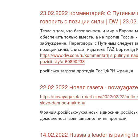
23.02.2022 Комментарий: С Путиным
говорить с позиции силы | DW | 23.02
Тезис о том, что безопасность и мир в Европе 
обеспечить только вместе, а не против России -
заблуждение. Переговоры с Путиным следует ве
позиции силы, считает издатель FAZ Бертольд 
https://www.dw.com/ru/kommentarij-s-putinym-nad
pozicii-sily/a-60890238
російська загроза,протидія Росії,ФРН,Франція
22.02.2022 Новая газета - novayagaze
https://novayagazeta.ru/articles/2022/02/22/putin-
slovo-dannoe-makronu
Франція,російсько-українські відносини,російськ
домовленості,зовнішньополітичні прогнози
14.02.2022 Russia’s leader is paving th