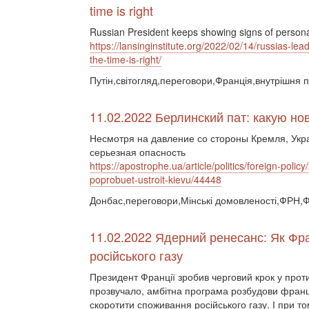
time is right
Russian President keeps showing signs of personal
https://lansinginstitute.org/2022/02/14/russias-lea
the-time-is-right/
Путін,світогляд,переговори,Франція,внутрішня п
11.02.2022 Берлинский пат: какую н
Несмотря на давление со стороны Кремля, Укра
серьезная опасность
https://apostrophe.ua/article/politics/foreign-pol
poprobuet-ustroit-kievu/44448
Донбас,переговори,Мінські домовленості,ФРН,
11.02.2022 Ядерний ренесанс: Як Фра
російського газу
Президент Франції зробив черговий крок у проти
прозвучало, амбітна програма розбудови франц
скоротити споживання російського газу. І при т