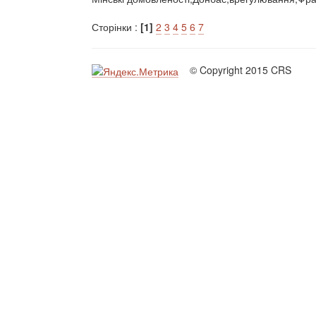
Сторінки :
[1]
2
3
4
5
6
7
© Copyright 2015 CRS