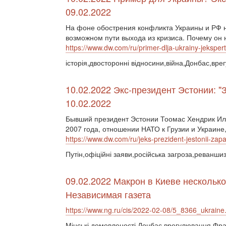
09.02.2022
На фоне обострения конфликта Украины и РФ н
возможном пути выхода из кризиса. Почему он
https://www.dw.com/ru/primer-dlja-ukrainy-jekspert
історія,двосторонні відносини,війна,Донбас,вре
10.02.2022 Экс-президент Эстонии: "
10.02.2022
Бывший президент Эстонии Тоомас Хендрик Ил
2007 года, отношении НАТО к Грузии и Украине
https://www.dw.com/ru/jeks-prezident-jestonii-za
Путін,офіційні заяви,російська загроза,реванш
09.02.2022 Макрон в Киеве несколько
Независимая газета
https://www.ng.ru/cis/2022-02-08/5_8366_ukraine
Мінські домовленості,Донбас,врегулювання,Фра