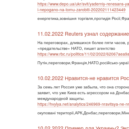
https://www.depo.ua/ukr/svit/yaderniy-renesans-ya
i-nepogano-na-tomu-zarobiti-202202111423449
енергетика,зовнішня торгівля,протидія Росії,Фр
11.02.2022 Reuters узнал содержани
На переговорах, длившихся более пяти часов, 
«предательстве» НАТО, пишет агентство
https://www.rbc.ru/politics/11/02/2022/62067a
Путін,переговори,Франція,НАТО,російсько-украї
10.02.2022 Нравится-не нравится Ро
За семь лет Россия уже забыла, что она сторон
заявит, что уже Киев есть агрессором на Донба
международной защиты.
https://hvylya.net/analytics/246969-nravitsya-ne-
окуповані території,АРК,Донбас,переговори,Мін
10.02.2022 Пример для Украины? Экс