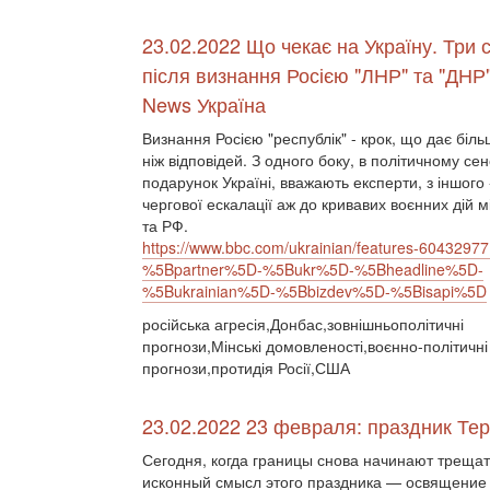
23.02.2022 Що чекає на Україну. Три с
після визнання Росією "ЛНР" та "ДНР
News Україна
Визнання Росією "республік" - крок, що дає біль
ніж відповідей. З одного боку, в політичному се
подарунок Україні, вважають експерти, з іншого 
чергової ескалації аж до кривавих воєнних дій 
та РФ.
https://www.bbc.com/ukrainian/features-60432977
%5Bpartner%5D-%5Bukr%5D-%5Bheadline%5D-
%5Bukrainian%5D-%5Bbizdev%5D-%5Bisapi%5D
російська агресія,Донбас,зовнішньополітичні
прогнози,Мінські домовленості,воєнно-політичні
прогнози,протидія Росії,США
23.02.2022 23 февраля: праздник Те
Сегодня, когда границы снова начинают трещать
исконный смысл этого праздника — освящение 