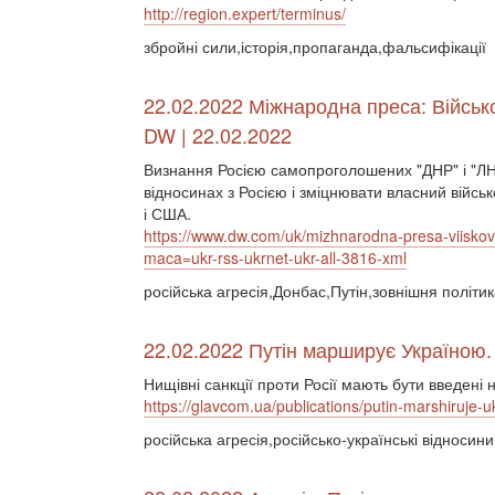
http://region.expert/terminus/
збройні сили,історія,пропаганда,фальсифікації
22.02.2022 Міжнародна преса: Військ
DW | 22.02.2022
Визнання Росією самопроголошених "ДНР" і "ЛН
відносинах з Росією і зміцнювати власний війс
і США.
https://www.dw.com/uk/mizhnarodna-presa-viisko
maca=ukr-rss-ukrnet-ukr-all-3816-xml
російська агресія,Донбас,Путін,зовнішня політи
22.02.2022 Путін марширує Україною.
Нищівні санкції проти Росії мають бути введені 
https://glavcom.ua/publications/putin-marshiruje-u
російська агресія,російсько-українські відносин