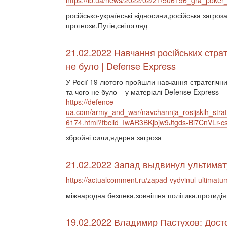
https://lb.ua/news/2022/02/21/506196_gra_poker_
російсько-українські відносини,російська загро
прогнози,Путін,світогляд
21.02.2022 Навчання російських страт
не було | Defense Express
У Росії 19 лютого пройшли навчання стратегічни
та чого не було – у матеріалі Defense Express
https://defence-
ua.com/army_and_war/navchannja_rosijskih_str
6174.html?fbclid=IwAR3BKjbjw9Jtgds-Bi7CnVL
збройні сили,ядерна загроза
21.02.2022 Запад выдвинул ультимат
https://actualcomment.ru/zapad-vydvinul-ultimatu
міжнародна безпека,зовнішня політика,протиді
19.02.2022 Владимир Пастухов: Дост