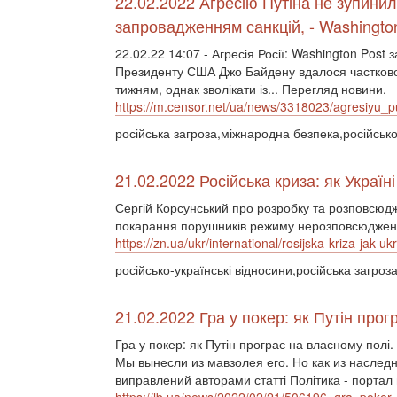
22.02.2022 Агресію Путіна не зупинил
запровадженням санкцій, - Washingto
22.02.22 14:07 - Агресія Росії: Washington Post 
Президенту США Джо Байдену вдалося частково 
тижням, однак зволікати із... Перегляд новини.
https://m.censor.net/ua/news/3318023/agresiyu_
російська загроза,міжнародна безпека,російсько-
21.02.2022 Російська криза: як Україн
Сергій Корсунський про розробку та розповсюдж
покарання порушників режиму нерозповсюдження 
https://zn.ua/ukr/international/rosijska-kriza-jak-ukr
російсько-українські відносини,російська загро
21.02.2022 Гра у покер: як Путін про
Гра у покер: як Путін програє на власному полі
Мы вынесли из мавзолея его. Но как из наслед
виправлений авторами статті Політика - портал 