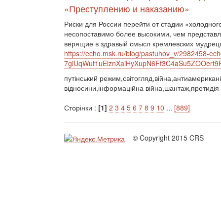
«Преступлению и наказанию»
Риски для России перейти от стадии «холодног
несопоставимо более высокими, чем представ
верящие в здравый смысл кремлевских мудрецо
https://echo.msk.ru/blog/pastuhov_v/2982458-ech
7giUqWut1uElznXaiHyXupN6Ff3C4aSu5ZOOert
путінський режим,світогляд,війна,антиамериканіз
відносини,інформаційна війна,шантаж,протидія 
Сторінки :
[1]
2
3
4
5
6
7
8
9
10
...
[889]
© Copyright 2015 CRS