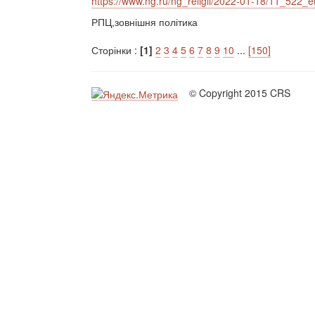
https://www.ng.ru/ng_religii/2022-01-18/11_522_e
РПЦ,зовнішня політика
Сторінки :
[1]
2
3
4
5
6
7
8
9
10
...
[150]
© Copyright 2015 CRS