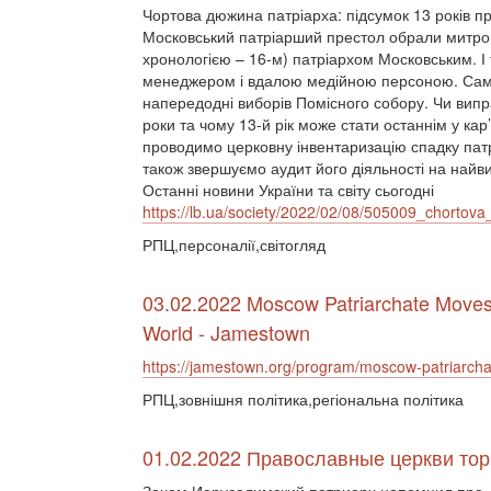
Чортова дюжина патріарха: підсумок 13 років п
Московський патріарший престол обрали митроп
хронологією – 16-м) патріархом Московським. 
менеджером і вдалою медійною персоною. Сам
напередодні виборів Помісного собору. Чи випр
роки та чому 13-й рік може стати останнім у кар
проводимо церковну інвентаризацію спадку патр
також звершуємо аудит його діяльності на найви
Останні новини України та світу сьогодні
https://lb.ua/society/2022/02/08/505009_chortov
РПЦ,персоналії,світогляд
03.02.2022 Moscow Patriarchate Moves I
World - Jamestown
https://jamestown.org/program/moscow-patriarchate
РПЦ,зовнішня політика,регіональна політика
01.02.2022 Православные церкви торг