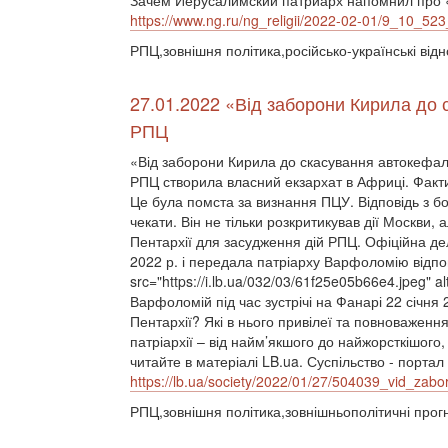
Зачем Иерусалимский патриарх напомнил про
https://www.ng.ru/ng_religii/2022-02-01/9_10_523
РПЦ,зовнішня політика,російсько-українські від
27.01.2022 «Від заборони Кирила до с
РПЦ
«Від заборони Кирила до скасування автокефалії
РПЦ створила власний екзархат в Африці. Фактич
Це була помста за визнання ПЦУ. Відповідь з б
чекати. Він не тільки розкритикував дії Москви,
Пентархії для засудження дій РПЦ. Офіційна де
2022 р. і передала патріарху Варфоломію відпові
src="https://i.lb.ua/032/03/61f25e05b66e4.jpeg" 
Варфоломій під час зустрічі на Фанарі 22 січня 2
Пентархії? Які в нього привілеї та повноваження
патріархії – від найм’якшого до найжорсткішого
читайте в матеріалі LB.ua. Суспільство - портал
https://lb.ua/society/2022/01/27/504039_vid_zabo
РПЦ,зовнішня політика,зовнішньополітичні прог