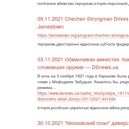
політичне вбивство,тероризм,історія,персоналії,
09.11.2021 Chechen Strongman Drives
Jamestown
https://jamestown.org/program/chechen-strongma
тероризм,двосторонні відносини,суб’єкти федер
03.11.2021 Обманчивая амнистия. Ка
сложивших оружие — DSnews.ua
В ночь на 3 ноября 1921 года в Харькове была
главе с Мефодием Забудько. Казалось бы, рядо
режима…
https://www.dsnews.ua/nasha_revolyutsiya_1917/o
dobrovilno-sklali-zbroyu-03112021-441694
історія,російсько-українські відносини,війна,реп
30.10.2021 "Московский план" дивер