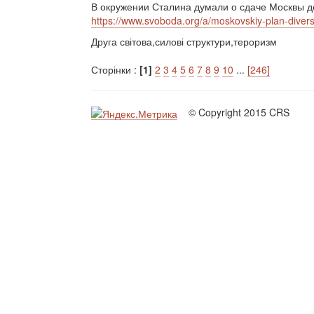
В окружении Сталина думали о сдаче Москвы до
https://www.svoboda.org/a/moskovskiy-plan-divers
Друга світова,силові структури,тероризм
Сторінки :
[1]
2
3
4
5
6
7
8
9
10
...
[246]
© Copyright 2015 CRS