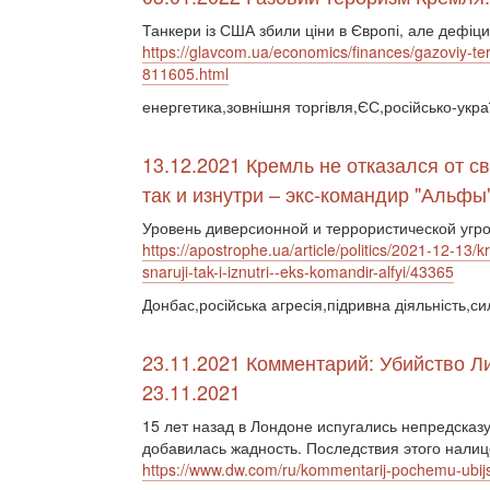
Танкери із США збили ціни в Європі, але дефіци
https://glavcom.ua/economics/finances/gazoviy-ter
811605.html
енергетика,зовнішня торгівля,ЄС,російсько-укр
13.12.2021 Кремль не отказался от с
так и изнутри – экс-командир "Альфы
Уровень диверсионной и террористической угро
https://apostrophe.ua/article/politics/2021-12-13/
snaruji-tak-i-iznutri--eks-komandir-alfyi/43365
Донбас,російська агресія,підривна діяльність,си
23.11.2021 Комментарий: Убийство Л
23.11.2021
15 лет назад в Лондоне испугались непредсказу
добавилась жадность. Последствия этого налиц
https://www.dw.com/ru/kommentarij-pochemu-ubijs