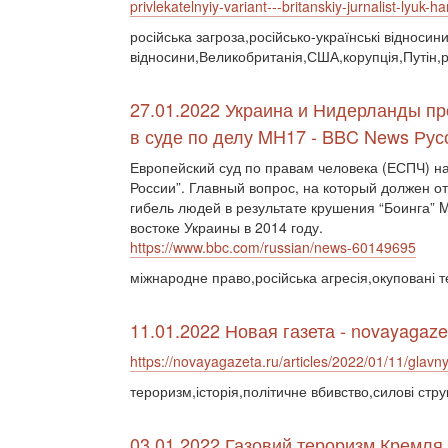
privlekatelnyiy-variant---britanskiy-jurnalist-lyuk-
російська загроза,російсько-українські відносин
відносини,Великобританія,США,корупція,Путін,
27.01.2022 Украина и Нидерланды пр
в суде по делу MH17 - BBC News Рус
Европейский суд по правам человека (ЕСПЧ) н
России”. Главный вопрос, на который должен от
гибель людей в результате крушения “Боинга” 
востоке Украины в 2014 году.
https://www.bbc.com/russian/news-60149695
міжнародне право,російська агресія,окуповані 
11.01.2022 Новая газета - novayagaze
https://novayagazeta.ru/articles/2022/01/11/glavny
тероризм,історія,політичне вбивство,силові стру
03.01.2022 Газовий тероризм Кремля