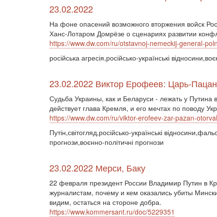
23.02.2022
На фоне опасений возможного вторжения войск Рос
Ханс-Лотаром Домрёзе о сценариях развитии конфл
https://www.dw.com/ru/otstavnoj-nemeckij-general-po
російська агресія,російсько-українські відносини,в
23.02.2022 Виктор Ерофеев: Царь-Пацан 
Судьба Украины, как и Беларуси - лежать у Путина 
действует глава Кремля, и его мечтах по поводу У
https://www.dw.com/ru/viktor-erofeev-zar-pazan-otorv
Путін,світогляд,російсько-українські відносини,фал
прогнози,воєнно-політичні прогнози
23.02.2022 Мерси, Баку
22 февраля президент России Владимир Путин в Кр
журналистам, почему и кем оказались убиты Мински
видим, остаться на стороне добра.
https://www.kommersant.ru/doc/5229351