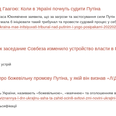
Гаагою: Коли в Україні почнуть судити Путіна
са Юкнявічене заявила, що за загрози та застосування сили Путін 
мала б ініціювати такий трибунал та провести судовий процес у се
ukraina-mae-initsiyuvati-tribunal-nad-putinim-i-yogo-posipakami-2022
ак заседание Совбеза изменило устройство власти в
 устрій
про божевільну промову Путіна, у якій він визнав «Л
сть України, називають «божевільною», «маячнею» та оголошенням в
viznannya-l-dnr-ukrajinu-ssha-ta-zahid-ocinili-svitovi-zmi-novini-ukraji
ьсифікації