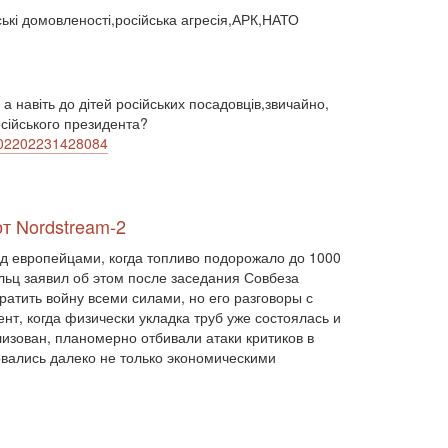
безробіття (295)
бюджет (1557)
нські домовленості,російська агресія,АРК,НАТО
відносини (1)
візит (1601)
війна (1682)
ВВП (1030)
Великобританія (17)
вибори (5377)
внутрішньополітичні прогнози (6)
 а навіть до дітей російських посадовців,звичайно,
внутрішня політика (9225)
воєнні дії (1022)
осійського президента?
воєнно-політичні прогнози (4976)
a-202202231428084
воєнно-політичні прогнози (1)
восторонні відносини (1)
ВПК (2634)
врегулювання (2782)
от Nordstream-2
врегулювання конфлікту (1191)
врегулювання (1)
гібридна війна (3724)
ад европейцами, когда топливо подорожало до 1000
гонка озброєнь (720)
льц заявил об этом после заседания Совбеза
громадська думка (1837)
атить войну всеми силами, но его разговоры с
громадська думка Путін (1)
т, когда физически укладка труб уже состоялась и
громадянське права людини (1)
изован, планомерно отбивали атаки критиков в
громадянське суспільство (1751)
овались далеко не только экономическими
гуманітарна політика (2042)
діяльність (10)
діяльність парламенту (1330)
діяльність уряду (1292)
двосторонні (1)
двосторонні відносин (1)