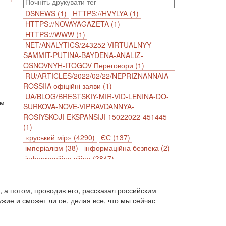
DSNEWS (1)
HTTPS://HVYLYA (1)
HTTPS://NOVAYAGAZETA (1)
HTTPS://WWW (1)
NET/ANALYTICS/243252-VIRTUALNYY-
SAMMIT-PUTINA-BAYDENA-ANALIZ-
OSNOVNYH-ITOGOV Переговори (1)
RU/ARTICLES/2022/02/22/NEPRIZNANNAIA-
ROSSIIA офіційні заяви (1)
UA/BLOG/BRESTSKIY-MIR-VID-LENINA-DO-
ым
SURKOVA-NOVE-VIPRAVDANNYA-
ROSIYSKOJI-EKSPANSIJI-15022022-451445
(1)
«руський мір» (4290)
ЄС (137)
імперіалізм (38)
інформаційна безпека (2)
інформаційна війна (3847)
інформаційна політика (903)
інцидент (1246)
іслам (510)
історія (4811)
а потом, проводив его, рассказал российским
агресія (2)
антиамериканізм (1188)
жие и сможет ли он, делая все, что мы сейчас
антисемітизм (1)
АРК (7225)
Афганістан (14)
біженці (126)
Білорусь (111)
безпека (2)