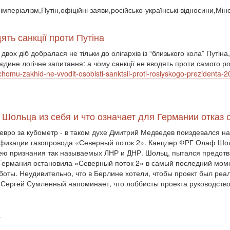
імперіалізм,Путін,офіційні заяви,російсько-українські відносини,Мі
ть санкції проти Путіна
ох діб добралася не тільки до олігархів із “близького кола” Путіна,
єдине логічне запитання: а чому санкції не вводять проти самого р
a-chomu-zakhid-ne-vvodit-osobisti-sanktsii-proti-rosiyskogo-prezident
 Шольца из себя и что означает для Германии отказ 
 евро за кубометр - в таком духе Дмитрий Медведев поиздевался н
тификации газопровода «Северный поток 2». Канцлер ФРГ Олаф Шо
ею признания так называемых ЛНР и ДНР. Шольц, пытался предотвр
 Германия остановила «Северный поток 2» в самый последний момен
оты. Неудивительно, что в Берлине хотели, чтобы проект был реал
. Сергей Сумленный напоминает, что лоббисты проекта руководств
ї