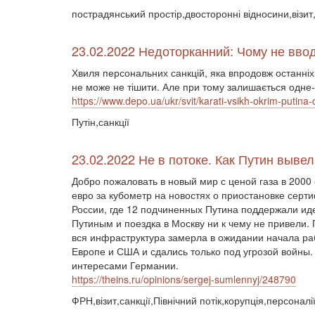
пострадянський простір,двосторонні відносини,візит,
23.02.2022 Недоторканний: Чому не вводя
Хвиля персональних санкцій, яка впродовж останніх дв
не може не тішити. Але при тому залишається одне-
https://www.depo.ua/ukr/svit/karati-vsikh-okrim-putin
Путін,санкції
23.02.2022 Не в потоке. Как Путин вывел
Добро пожаловать в новый мир с ценой газа в 2000
евро за кубометр на новостях о приостановке сер
России, где 12 подчиненных Путина поддержали ид
Путиным и поездка в Москву ни к чему не привели.
вся инфраструктура замерла в ожидании начала раб
Европе и США и сдались только под угрозой войны
интересами Германии.
https://theins.ru/opinions/sergej-sumlennyj/248790
ФРН,візит,санкції,Північний потік,корупція,персоналі