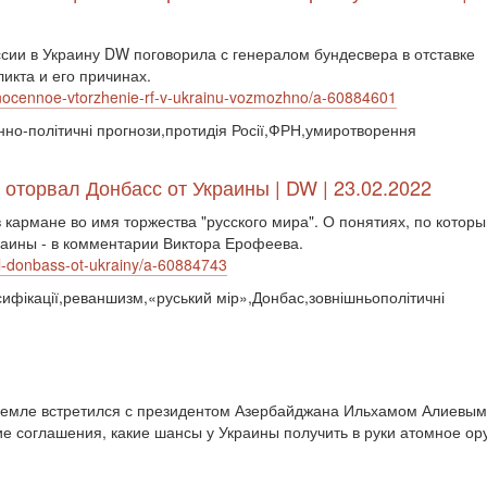
сии в Украину DW поговорила с генералом бундесвера в отставке
икта и его причинах.
lnocennoe-vtorzhenie-rf-v-ukrainu-vozmozhno/a-60884601
оєнно-політичні прогнози,протидія Росії,ФРН,умиротворення
оторвал Донбасс от Украины | DW | 23.02.2022
в кармане во имя торжества "русского мира". О понятиях, по котор
краины - в комментарии Виктора Ерофеева.
al-donbass-ot-ukrainy/a-60884743
ьсифікації,реваншизм,«руський мір»,Донбас,зовнішньополітичні
емле встретился с президентом Азербайджана Ильхамом Алиевым, 
е соглашения, какие шансы у Украины получить в руки атомное ору