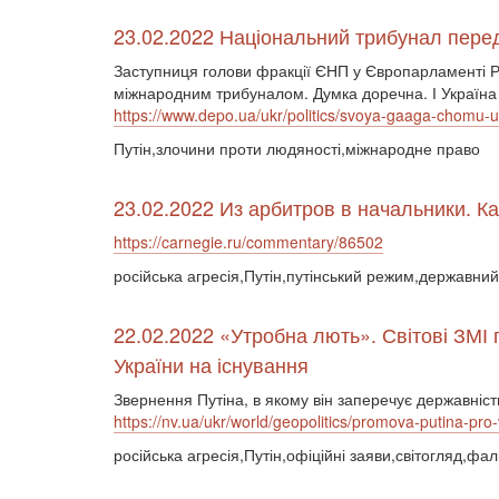
23.02.2022 Національний трибунал перед 
Заступниця голови фракції ЄНП у Європарламенті Ра
міжнародним трибуналом. Думка доречна. І Україна 
https://www.depo.ua/ukr/politics/svoya-gaaga-chomu-
Путін,злочини проти людяності,міжнародне право
23.02.2022 Из арбитров в начальники. К
https://carnegie.ru/commentary/86502
російська агресія,Путін,путінський режим,державний
22.02.2022 «Утробна лють». Світові ЗМІ 
України на існування
Звернення Путіна, в якому він заперечує державні
https://nv.ua/ukr/world/geopolitics/promova-putina-pro-
російська агресія,Путін,офіційні заяви,світогляд,фал