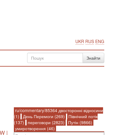
UKR
RUS
ENG
ru/commentary/85364 двосторонні відносини
(1)
День Перемоги (269)
Північний потік
(137)
переговори (2823)
Путін (9866)
умиротворення (46)
W |