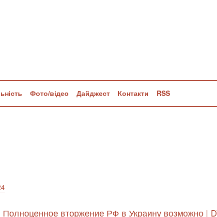
льність
Фото/відео
Дайджест
Контакти
RSS
24
: Полноценное вторжение РФ в Украину возможно | D