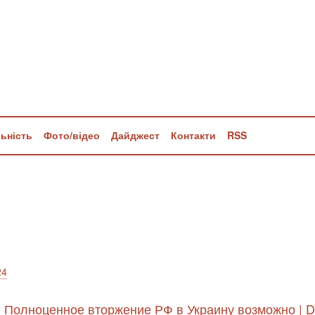
льність
Фото/відео
Дайджест
Контакти
RSS
24
: Полноценное вторжение РФ в Украину возможно | D