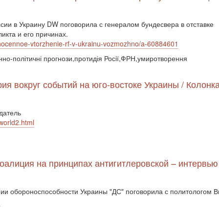
сии в Украину DW поговорила с генералом бундесвера в отставке
икта и его причинах.
lnocennoe-vtorzhenie-rf-v-ukrainu-vozmozhno/a-60884601
оєнно-політичні прогнози,протидія Росії,ФРН,умиротворення
рия вокруг событий на юго-востоке Украины / Колонк
датель
world2.html
коалиция на принципах антигитлеровской – интервью
ении обороноспособности Украины "ДС" поговорила с политологом 
6