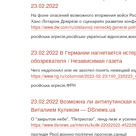
23.02.2022
На фоне опасений возможного вторжения войск Рос
Ханс-Лотаром Домрёзе о сценариях развитии конфл
https://www.dw.com/ru/otstavnoj-nemeckij-general-po
російська агресія,російсько-українські відносини,в
23.02.2022 В Германии нагнетается исте
обозревателя / Независимая газета
Чего недопонял или не захотел понять немецкий из
https://www.ng.ru/columnist/2022-02-23/100_220223_
російська агресія,ФРН
23.02.2022 Возможна ли антипутинская 
Виталием Куликом — DSnews.ua
О "закрытом небе", "Петриотах", ленд-лизе и усил
https://www.dsnews.ua/interviu/kulik-22022022-45222
протидія Росії,воєнно-політичні прогнози,санкції