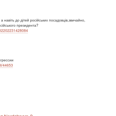
антисемітизм (1)
АРК (7225)
Афганістан (14)
біженці (126)
Білорусь (111)
безпека (2)
безробіття (295)
бюджет (1557)
 а навіть до дітей російських посадовців,звичайно,
відносини (1)
візит (1601)
війна (1682)
осійського президента?
ВВП (1030)
Великобританія (17)
a-202202231428084
вибори (5377)
внутрішньополітичні прогнози (6)
внутрішня політика (9225)
воєнні дії (1022)
воєнно-політичні прогнози (4976)
воєнно-політичні прогнози (1)
грессии
восторонні відносини (1)
ВПК (2634)
ii/44653
врегулювання (2782)
врегулювання конфлікту (1191)
врегулювання (1)
гібридна війна (3724)
гонка озброєнь (720)
громадська думка (1837)
громадська думка Путін (1)
громадянське права людини (1)
громадянське суспільство (1751)
гуманітарна політика (2042)
діяльність (10)