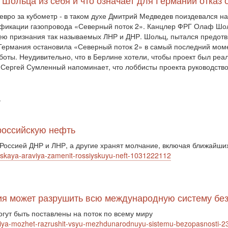
 Шольца из себя и что означает для Германии отказ 
 евро за кубометр - в таком духе Дмитрий Медведев поиздевался н
тификации газопровода «Северный поток 2». Канцлер ФРГ Олаф Шо
ею признания так называемых ЛНР и ДНР. Шольц, пытался предотвр
 Германия остановила «Северный поток 2» в самый последний момен
оты. Неудивительно, что в Берлине хотели, чтобы проект был реал
. Сергей Сумленный напоминает, что лоббисты проекта руководств
ї
российскую нефть
Россией ДНР и ЛНР, а другие хранят молчание, включая ближайших
ovskaya-araviya-zamenit-rossiyskuyu-neft-1031222112
ссия может разрушить всю международную систему б
гут быть поставлены на поток по всему миру
ossiya-mozhet-razrushit-vsyu-mezhdunarodnuyu-sistemu-bezopasnosti