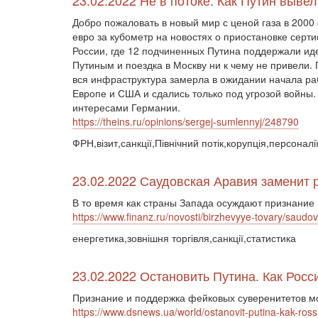
23.02.2022 Не в потоке. Как Путин вывел
Добро пожаловать в новый мир с ценой газа в 2000
евро за кубометр на новостях о приостановке сер
России, где 12 подчиненных Путина поддержали ид
Путиным и поездка в Москву ни к чему не привели.
вся инфраструктура замерла в ожидании начала раб
Европе и США и сдались только под угрозой войны
интересами Германии.
https://theins.ru/opinions/sergej-sumlennyj/248790
ФРН,візит,санкції,Північний потік,корупція,персоналі
23.02.2022 Саудовская Аравия заменит 
В то время как страны Запада осуждают признание 
https://www.finanz.ru/novosti/birzhevyye-tovary/saud
енергетика,зовнішня торгівля,санкції,статистика
23.02.2022 Остановить Путина. Как Ро
Признание и поддержка фейковых суверенитетов мо
https://www.dsnews.ua/world/ostanovit-putina-kak-r