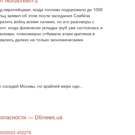
от Nordstream-2
діяльність парламенту (1330)
діяльність уряду (1292)
двосторонні (1)
ад европейцами, когда топливо подорожало до 1000
двосторонні відносин (1)
льц заявил об этом после заседания Совбеза
двосторонні відносини (13789)
атить войну всеми силами, но его разговоры с
двосторонні стосунки (1084)
т, когда физически укладка труб уже состоялась и
двостороння торгівля (360)
изован, планомерно отбивали атаки критиков в
деградація (546)
дезінтеграція (294)
овались далеко не только экономическими
демографія (766)
демократ (1)
демократія (2000)
День Перемоги (269)
державний устрій (46)
дипломатичні стосунки (1555)
договори та домовленості (2090)
Донбас (7792)
Друга світова (901)
економіка (19)
економічні прогноз (1)
 соседей Москвы, по крайней мере одн...
економічні прогнози (12339)
економічна криза (2887)
економічна політика (7372)
економічна стратегія (1793)
економічний (1)
езопасности — DSnews.ua
економічний розвиток (8656)
експансія (1315)
еміграція (143)
-23022022-452276
енергетика (8052)
загострення (1)