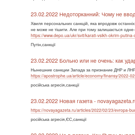
23.02.2022 Недоторканний: Чому не вводя
Хвиля персональних санкцій, яка впродовж останніх дв
не може не тішити. Але при тому залишається одне-
https://www.depo.ua/ukr/svit/karati-vsikh-okrim-putin
Путін,санкції
23.02.2022 Больно или не очень: как уд
Нынешние санкции Запада за признание ДНР и ЛНР
https://apostrophe.ua/article/economy/finansy/2022-0
російська агресія,санкції
23.02.2022 Новая газета - novayagazeta.r
https://novayagazeta.ru/articles/2022/02/23/evropa-bud
російська агресія,ЄС,санкції