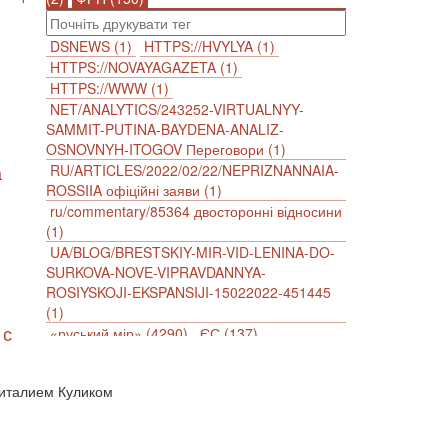
DSNEWS (1)
HTTPS://HVYLYA (1)
HTTPS://NOVAYAGAZETA (1)
HTTPS://WWW (1)
NET/ANALYTICS/243252-VIRTUALNYY-
SAMMIT-PUTINA-BAYDENA-ANALIZ-
OSNOVNYH-ITOGOV Переговори (1)
а
RU/ARTICLES/2022/02/22/NEPRIZNANNAIA-
ROSSIIA офіційні заяви (1)
ru/commentary/85364 двосторонні відносини
(1)
UA/BLOG/BRESTSKIY-MIR-VID-LENINA-DO-
SURKOVA-NOVE-VIPRAVDANNYA-
ROSIYSKOJI-EKSPANSIJI-15022022-451445
(1)
 с
«руський мір» (4290)
ЄС (137)
імперіалізм (38)
інформаційна безпека (2)
інформаційна війна (3847)
Виталием Куликом
інформаційна політика (903)
інцидент (1246)
іслам (510)
історія (4811)
агресія (2)
антиамериканізм (1188)