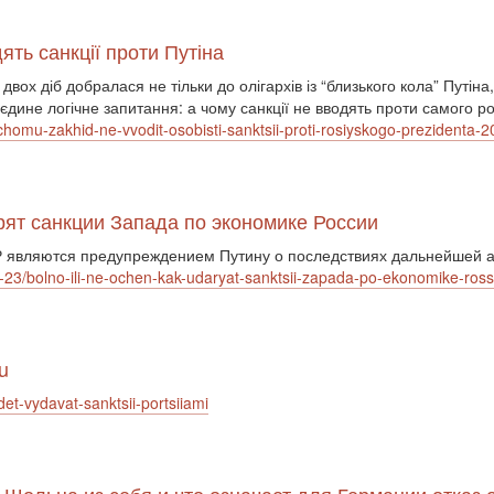
ть санкції проти Путіна
ох діб добралася не тільки до олігархів із “близького кола” Путіна,
єдине логічне запитання: а чому санкції не вводять проти самого р
a-chomu-zakhid-ne-vvodit-osobisti-sanktsii-proti-rosiyskogo-prezident
арят санкции Запада по экономике России
 являются предупреждением Путину о последствиях дальнейшей а
2-23/bolno-ili-ne-ochen-kak-udaryat-sanktsii-zapada-po-ekonomike-ross
u
et-vydavat-sanktsii-portsiiami