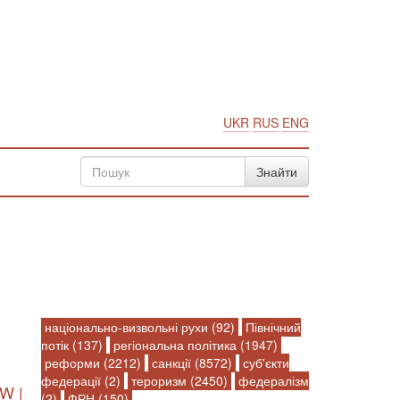
UKR
RUS
ENG
національно-визвольні рухи (92)
Північний
потік (137)
регіональна політика (1947)
реформи (2212)
санкції (8572)
суб'єкти
федерації (2)
тероризм (2450)
федералізм
W |
(2)
ФРН (150)