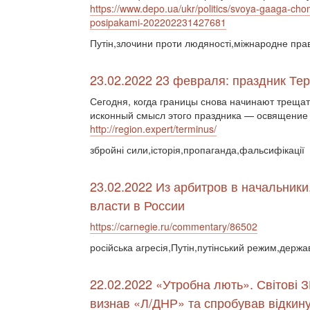
https://www.depo.ua/ukr/politics/svoya-gaaga-chom
posipakami-202202231427681
Путін,злочини проти людяності,міжнародне пра
23.02.2022 23 февраля: праздник Те
Сегодня, когда границы снова начинают трещать
исконный смысл этого праздника — освящение 
http://region.expert/terminus/
збройні сили,історія,пропаганда,фальсифікації
23.02.2022 Из арбитров в начальники
власти в России
https://carnegie.ru/commentary/86502
російська агресія,Путін,путінський режим,держа
22.02.2022 «Утробна лють». Світові З
визнав «Л/ДНР» та спробував відкину