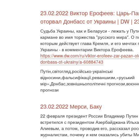
23.02.2022 Виктор Ерофеев: Царь-Па
оторвал Донбасс от Украины | DW | 2
Судьба Украины, как и Беларуси - лежать у Пут
кармане во имя торжества "русского мира". О п
которым действует глава Кремля, и его мечтах 
Украины - в комментарии Виктора Ерофеева.
https://www.dw.com/ru/viktor-erofeev-zar-pazan-ot
donbass-ot-ukrainy/a-60884743
Путін,світогляд,російсько-українські
відносини,фальсифікації,реваншизм,«руський
мір»,Донбас,зовнішньополітичні прогнози,воєнно
прогнози
23.02.2022 Мерси, Баку
22 февраля президент России Владимир Путин
встретился с президентом Азербайджана Ильх
Алиевым, а потом, проводив его, рассказал ро
журналистам, почему и кем оказались убиты Ми