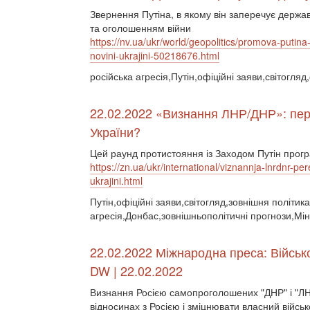
Звернення Путіна, в якому він заперечує держа
та оголошенням війни
https://nv.ua/ukr/world/geopolitics/promova-putina-
novini-ukrajini-50218676.html
російська агресія,Путін,офіційні заяви,світогля
22.02.2022 «Визнання ЛНР/ДНР»: пере
України?
Цей раунд протистояння із Заходом Путін прогр
https://zn.ua/ukr/international/viznannja-lnrdnr-p
ukrajini.html
Путін,офіційні заяви,світогляд,зовнішня політика
агресія,Донбас,зовнішньополітичні прогнози,Мін
22.02.2022 Міжнародна преса: Військ
DW | 22.02.2022
Визнання Росією самопроголошених "ДНР" і "ЛН
відносинах з Росією і зміцнювати власний війс