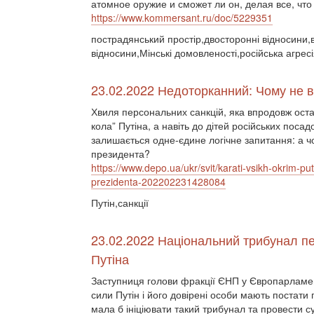
атомное оружие и сможет ли он, делая все, что
https://www.kommersant.ru/doc/5229351
пострадянський простір,двосторонні відносини,ві
відносини,Мінські домовленості,російська агре
23.02.2022 Недоторканний: Чому не в
Хвиля персональних санкцій, яка впродовж останн
кола” Путіна, а навіть до дітей російських поса
залишається одне-єдине логічне запитання: а чо
президента?
https://www.depo.ua/ukr/svit/karati-vsikh-okrim-pu
prezidenta-202202231428084
Путін,санкції
23.02.2022 Національний трибунал пе
Путіна
Заступниця голови фракції ЄНП у Європарламен
сили Путін і його довірені особи мають постат
мала б ініціювати такий трибунал та провести 