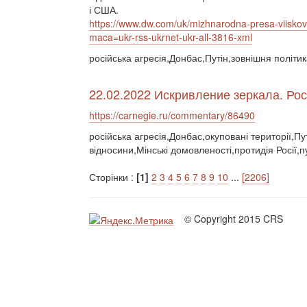
і США.
https://www.dw.com/uk/mizhnarodna-presa-viisko
maca=ukr-rss-ukrnet-ukr-all-3816-xml
російська агресія,Донбас,Путін,зовнішня політи
22.02.2022 Искривление зеркала. Ро
https://carnegie.ru/commentary/86490
російська агресія,Донбас,окуповані території,Пу
відносини,Мінські домовленості,протидія Росії,
Сторінки :
[1]
2
3
4
5
6
7
8
9
10
...
[2206]
© Copyright 2015 CRS