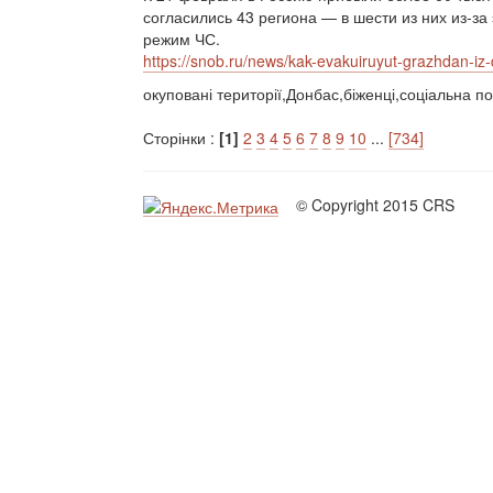
согласились 43 региона — в шести из них из-з
режим ЧС.
https://snob.ru/news/kak-evakuiruyut-grazhdan-iz-d
окуповані території,Донбас,біженці,соціальна по
Сторінки :
[1]
2
3
4
5
6
7
8
9
10
...
[734]
© Copyright 2015 CRS