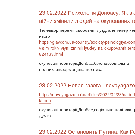
23.02.2022 Психологія Донбасу. Як віс
війни змінили людей на окупованих т
Телевізор переміг здоровий глузд, але тепер не
нього
https://glavcom.ua/country/society/psihologiya-do
visim-rokiv-viyni-zminili-lyudey-na-okupovanih-terito
824133.html
окуповані території,Донбас,біженці,соціальна
політика,інформаційна політика
23.02.2022 Новая газета - novayagaze
https://novayagazeta.ru/articles/2022/02/23/nado-t
khodu
окуповані території,Донбас,соціальна політика,
думка
23.02.2022 Остановить Путина. Как 