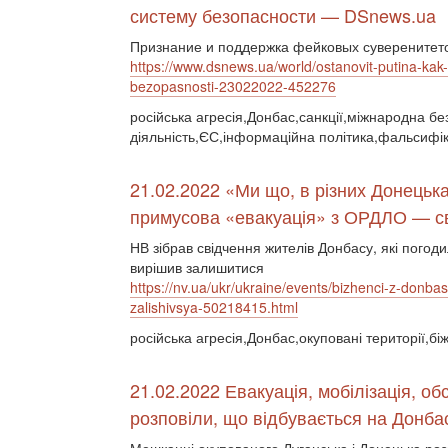
систему безопасности — DSnews.ua
Признание и поддержка фейковых суверенитето
https://www.dsnews.ua/world/ostanovit-putina-ka
bezopasnosti-23022022-452276
російська агресія,Донбас,санкції,міжнародна бе
діяльність,ЄС,інформаційна політика,фальсифік
21.02.2022 «Ми що, в різних Донець
примусова «евакуація» з ОРДЛО — сві
НВ зібрав свідчення жителів Донбасу, які погоди
вирішив залишитися
https://nv.ua/ukr/ukraine/events/bizhenci-z-donba
zalishivsya-50218415.html
російська агресія,Донбас,окуповані території,бі
21.02.2022 Евакуація, мобілізація, об
розповіли, що відбувається на Донба