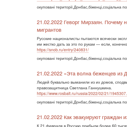
окуповані території,Донбас,біженці,соціальна по
21.02.2022 Геворг Мирзаян. Почему 
мигрантов
Русские националисты пытаются всячески эксп
им жестко дать за это по рукам — если, конечно
https://snob.ru/entry/240831/
окуповані території,Донбас,біженці,соціальна п
21.02.2022 «Эта волна беженцев из
Людей буквально выманили из их домов, сподвиг
правозащитница Светлана Ганнушкина.
https://www.rosbalt.ru/russia/2022/02/21/1945307
окуповані території,Донбас,біженці,соціальна по
21.02.2022 Как эвакуируют граждан 
К 21 февраля в Россию прибыли более 60 тыся