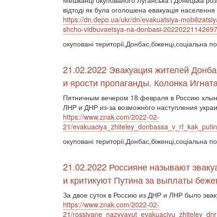
Мешканці окупованого Луганська і Донецька розпо
відтоді як була оголошена евакуація населення і
https://dn.depo.ua/ukr/dn/evakuatsiya-mobilizatsiy
shcho-vidbuvaetsya-na-donbasi-2022022114269
окуповані території,Донбас,біженці,соціальна по
21.02.2022 Эвакуация жителей Донбас
и ярости пропаганды. Колонка Игнат
Пятничным вечером 18 февраля в Россию хлын
ЛНР и ДНР из-за возможного наступления укра
https://www.znak.com/2022-02-
21/evakuaciya_zhiteley_donbassa_v_rf_kak_putin
окуповані території,Донбас,біженці,соціальна по
21.02.2022 Россияне называют эвак
и критикуют Путина за выплаты беж
За двое суток в Россию из ДНР и ЛНР было эва
https://www.znak.com/2022-02-
21/rossiyane_nazyvayut_evakuaciyu_zhiteley_dnr