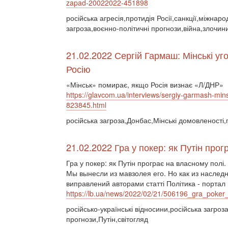
zapad-20022022-451898
російська агресія,протидія Росії,санкції,міжнар
загроза,воєнно-політичні прогнози,війна,злочин
21.02.2022 Сергій Гармаш: Мінські уг
Росію
«Мінськ» помирає, якщо Росія визнає «Л/ДНР»
https://glavcom.ua/interviews/sergiy-garmash-min
823845.html
російська загроза,Донбас,Мінські домовленості
21.02.2022 Гра у покер: як Путін про
Гра у покер: як Путін програє на власному полі
Мы вынесли из мавзолея его. Но как из наслед
виправлений авторами статті Політика - портал 
https://lb.ua/news/2022/02/21/506196_gra_poker_
російсько-українські відносини,російська загро
прогнози,Путін,світогляд