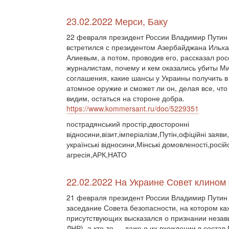
23.02.2022 Мерси, Баку
22 февраля президент России Владимир Путин
встретился с президентом Азербайджана Ильх
Алиевым, а потом, проводив его, рассказал ро
журналистам, почему и кем оказались убиты М
соглашения, какие шансы у Украины получить в
атомное оружие и сможет ли он, делая все, что
видим, остаться на стороне добра.
https://www.kommersant.ru/doc/5229351
пострадянський простір,двосторонні
відносини,візит,імперіалізм,Путін,офіційні заяви
українські відносини,Мінські домовленості,росій
агресія,АРК,НАТО
22.02.2022 На Украине Совет клином
21 февраля президент России Владимир Путин
заседание Совета безопасности, на котором ка
присутствующих высказался о признании незав
ЛНР), а кто-то — даже о их вхождении в соста