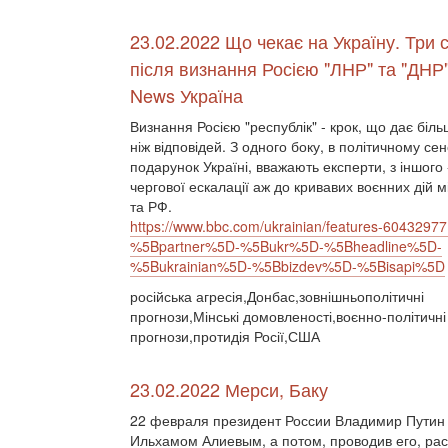
23.02.2022 Що чекає на Україну. Три с
після визнання Росією "ЛНР" та "ДНР
News Україна
Визнання Росією "республік" - крок, що дає біль
ніж відповідей. З одного боку, в політичному се
подарунок Україні, вважають експерти, з іншого 
чергової ескалації аж до кривавих воєнних дій 
та РФ.
https://www.bbc.com/ukrainian/features-60432977
%5Bpartner%5D-%5Bukr%5D-%5Bheadline%5D-
%5Bukrainian%5D-%5Bbizdev%5D-%5Bisapi%5D
російська агресія,Донбас,зовнішньополітичні
прогнози,Мінські домовленості,воєнно-політичні
прогнози,протидія Росії,США
23.02.2022 Мерси, Баку
22 февраля президент России Владимир Путин 
Ильхамом Алиевым, а потом, проводив его, рас