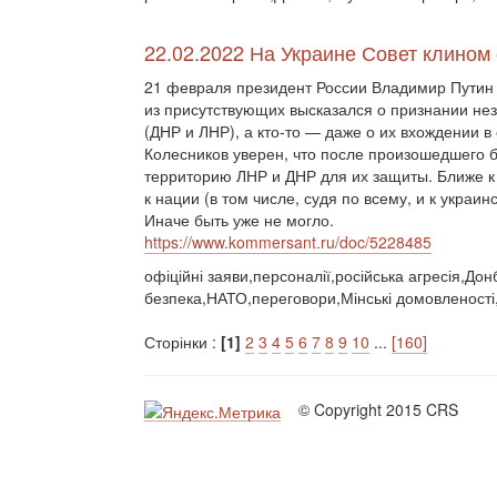
22.02.2022 На Украине Совет клином
21 февраля президент России Владимир Путин 
из присутствующих высказался о признании не
(ДНР и ЛНР), а кто-то — даже о их вхождении 
Колесников уверен, что после произошедшего бу
территорию ЛНР и ДНР для их защиты. Ближе 
к нации (в том числе, судя по всему, и к укра
Иначе быть уже не могло.
https://www.kommersant.ru/doc/5228485
офіційні заяви,персоналії,російська агресія,До
безпека,НАТО,переговори,Мінські домовленост
Сторінки :
[1]
2
3
4
5
6
7
8
9
10
...
[160]
© Copyright 2015 CRS