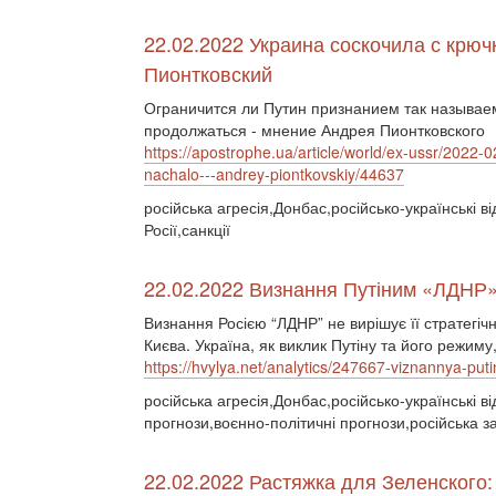
22.02.2022 Украина соскочила с крюч
Пионтковский
Ограничится ли Путин признанием так называем
продолжаться - мнение Андрея Пионтковского
https://apostrophe.ua/article/world/ex-ussr/2022-
nachalo---andrey-piontkovskiy/44637
російська агресія,Донбас,російсько-українські в
Росії,санкції
22.02.2022 Визнання Путіним «ЛДНР»:
Визнання Росією “ЛДНР” не вирішує її стратегічн
Києва. Україна, як виклик Путіну та його режиму,
https://hvylya.net/analytics/247667-viznannya-put
російська агресія,Донбас,російсько-українські в
прогнози,воєнно-політичні прогнози,російська за
22.02.2022 Растяжка для Зеленского: