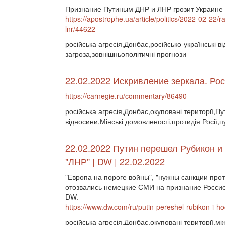
Признание Путиным ДНР и ЛНР грозит Украине 
https://apostrophe.ua/article/politics/2022-02-22
lnr/44622
російська агресія,Донбас,російсько-українські в
загроза,зовнішньополітичні прогнози
22.02.2022 Искривление зеркала. Ро
https://carnegie.ru/commentary/86490
російська агресія,Донбас,окуповані території,Пу
відносини,Мінські домовленості,протидія Росії,
22.02.2022 Путин перешел Рубикон и
"ЛНР" | DW | 22.02.2022
"Европа на пороге войны", "нужны санкции прот
отозвались немецкие СМИ на признание Россией
DW.
https://www.dw.com/ru/putin-pereshel-rubikon-i-ho
російська агресія,Донбас,окуповані території,м