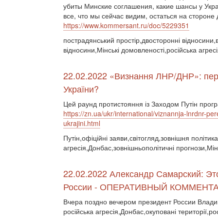
убиты Минские соглашения, какие шансы у Укра
все, что мы сейчас видим, остаться на стороне 
https://www.kommersant.ru/doc/5229351
пострадянський простір,двосторонні відносини,ві
відносини,Мінські домовленості,російська агре
22.02.2022 «Визнання ЛНР/ДНР»: пере
України?
Цей раунд протистояння із Заходом Путін прогр
https://zn.ua/ukr/international/viznannja-lnrdnr-p
ukrajini.html
Путін,офіційні заяви,світогляд,зовнішня політика
агресія,Донбас,зовнішньополітичні прогнози,Мін
22.02.2022 Александр Самарский: Э
России - ОПЕРАТИВНЫЙ КОММЕНТ
Вчера поздно вечером президент России Влад
російська агресія,Донбас,окуповані території,ро