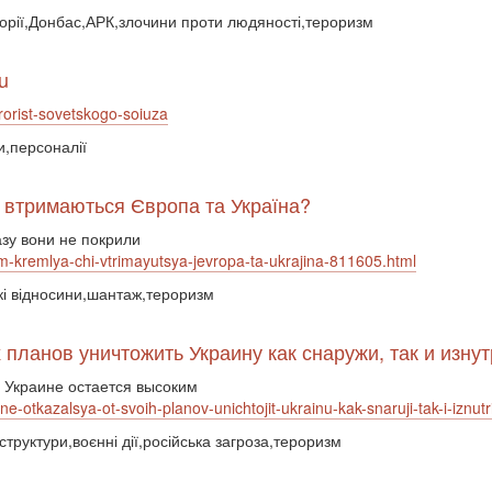
торії,Донбас,АРК,злочини проти людяності,тероризм
u
rrorist-sovetskogo-soiuza
и,персоналії
и втримаються Європа та Україна?
азу вони не покрили
zm-kremlya-chi-vtrimayutsya-jevropa-ta-ukrajina-811605.html
ькі відносини,шантаж,тероризм
х планов уничтожить Украину как снаружи, так и изну
 Украине остается высоким
-ne-otkazalsya-ot-svoih-planov-unichtojit-ukrainu-kak-snaruji-tak-i-iznut
структури,воєнні дії,російська загроза,тероризм