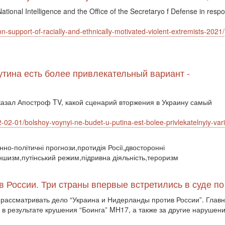
 National Intelligence and the Office of the Secretaryo f Defense in resp
ion-support-of-racially-and-ethnically-motivated-violent-extremists-2021/
утина есть более привлекатель­ный вариант -
казал Апостроф TV, какой сценарий вторжения в Украину самый
022-02-01/bolshoy-voynyi-ne-budet-u-putina-est-bolee-privlekatelnyiy-var
єнно-політичні прогнози,протидія Росії,двосторонні
ншизм,путінський режим,підривна діяльність,тероризм
в России. Три страны впервые встретились в суде п
рассматривать дело “Украина и Нидерланды против России”. Главны
в результате крушения “Боинга” MH17, а также за другие нарушени