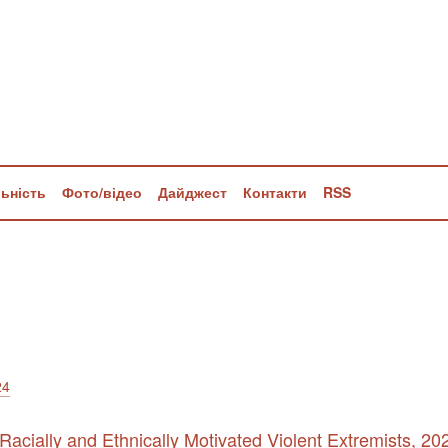
льність
Фото/відео
Дайджест
Контакти
RSS
24
acially and Ethnically Motivated Violent Extremists, 20