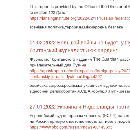
This report is provided by the Office of the Director of
to section 1237(a)o f
https://lansinginstitute.org/2022/02/11/russian-federat
зовнішня політика,тероризм,міжнародна безпека
01.02.2022 Большой войны не будет, у П
британский журналист Люк Хардинг
Журналист британского издания The Guardian расс
привлекательный для Путина
https://apostrophe.ua/article/politics/foreign-policy/2
--britanskiy-jurnalist-lyuk-harding/44227
російська загроза,російсько-українські відносини,во
відносини,Великобританія,США,корупція,Путін,рева
27.01.2022 Украина и Нидерланды проти
Европейский суд по правам человека (ЕСПЧ) начал 
ли Россия прямую ответственность за гибель людей 
https://www.bbc.com/russian/news-60149695