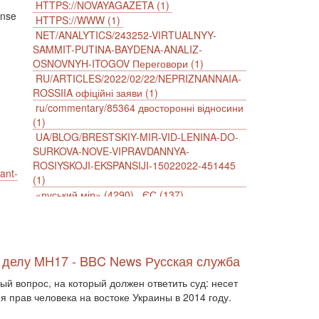
HTTPS://NOVAYAGAZETA (1)
onse
HTTPS://WWW (1)
NET/ANALYTICS/243252-VIRTUALNYY-
SAMMIT-PUTINA-BAYDENA-ANALIZ-
OSNOVNYH-ITOGOV Переговори (1)
RU/ARTICLES/2022/02/22/NEPRIZNANNAIA-
ROSSIIA офіційні заяви (1)
ru/commentary/85364 двосторонні відносини
(1)
UA/BLOG/BRESTSKIY-MIR-VID-LENINA-DO-
SURKOVA-NOVE-VIPRAVDANNYA-
ROSIYSKOJI-EKSPANSIJI-15022022-451445
iant-
(1)
«руський мір» (4290)
ЄС (137)
імперіалізм (38)
інформаційна безпека (2)
інформаційна війна (3847)
інформаційна політика (903)
інцидент (1246)
іслам (510)
історія (4811)
о делу MH17 - BBC News Русская служба
агресія (2)
антиамериканізм (1188)
й вопрос, на который должен ответить суд: несет
антисемітизм (1)
АРК (7225)
я прав человека на востоке Украины в 2014 году.
Афганістан (14)
біженці (126)
Білорусь (111)
безпека (2)