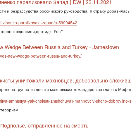
иненко парализовало Запад | DW | 23.11.2021
ти и безрассудства российского руководства. К страху добавилась
litvinenko-paralizovalo-zapad/a-59904542
торонні відносини,протидія Росії
w Wedge Between Russia and Turkey - Jamestown
ives-new-wedge-between-russia-and-turkey/
чекисты уничтожали махновцев, добровольно сложив
стреляна группа из десяти махновских командиров во главе с Мефо
iva-amnistiya-yak-chekisti-znishchuvali-mahnovciv-shcho-dobrovilno-
ї,тероризм
. Подполье, отправленное на смерть