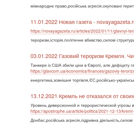
міжнародне право,російська агресія,окуповані тери
11.01.2022 Новая газета - novayagazeta.r
https://novayagazeta.ru/articles/2022/01/11/glavnyi-te
тероризм,історія,політичне вбивство,силові структур
03.01.2022 Газовий тероризм Кремля. Ч
Танкери із США збили ціни в Європі, але дефіциту г
https://glavcom.ua/economics/finances/gazoviy-terori
енергетика,зовнішня торгівля,ЄС,російсько-українс
13.12.2021 Кремль не отказался от свои
Уровень диверсионной и террористической угрозы в
https://apostrophe.ua/article/politics/2021-12-13/kreml
Донбас,російська агресія,підривна діяльність,силові 