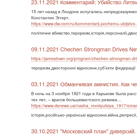
23.11.2021 Комментарий: Убийство Литв
15 лет назад в Лондоне испугались непредсказуемос
Константин Эггерт.
https://www.dw.com/ru/kommentarij-pochemu-ubijstvo-
політичне вбивство,тероризм,історія,персоналії,двос
09.11.2021 Chechen Strongman Drives Ne
https://jamestown.org/program/chechen-strongman-dr
тероризм,двосторонні відносини,суб’єкти федерації
03.11.2021 Обманчивая амнистия. Как 
В ночь на 3 ноября 1921 года в Харькове была рас
тех лет, – врагов большевистского режима…
https://www.dsnews.ua/nasha_revolyutsiya_1917/omanl
історія,російсько-українські відносини,війна,репресі
30.10.2021 "Московский план" диверсий