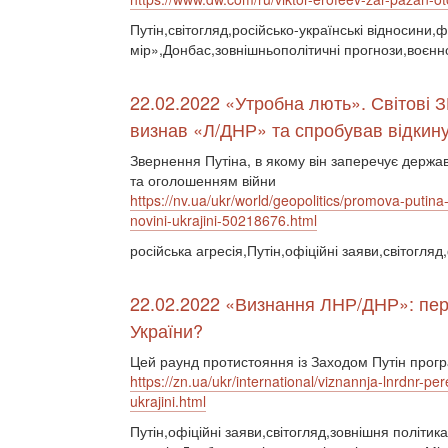
Путін,світогляд,російсько-українські відносини
мір»,Донбас,зовнішньополітичні прогнози,воєнн
22.02.2022 «Утробна лють». Світові З
визнав «Л/ДНР» та спробував відкину
Звернення Путіна, в якому він заперечує держа
та оголошенням війни
https://nv.ua/ukr/world/geopolitics/promova-putina-
novini-ukrajini-50218676.html
російська агресія,Путін,офіційні заяви,світогля
22.02.2022 «Визнання ЛНР/ДНР»: пере
України?
Цей раунд протистояння із Заходом Путін прогр
https://zn.ua/ukr/international/viznannja-lnrdnr-p
ukrajini.html
Путін,офіційні заяви,світогляд,зовнішня політика