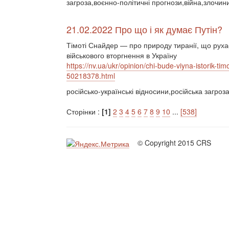
загроза,воєнно-політичні прогнози,війна,злочин
21.02.2022 Про що і як думає Путін?
Тімоті Снайдер — про природу тиранії, що руха
військового вторгнення в Україну
https://nv.ua/ukr/opinion/chi-bude-viyna-istorik-t
50218378.html
російсько-українські відносини,російська загроз
Сторінки :
[1]
2
3
4
5
6
7
8
9
10
...
[538]
© Copyright 2015 CRS