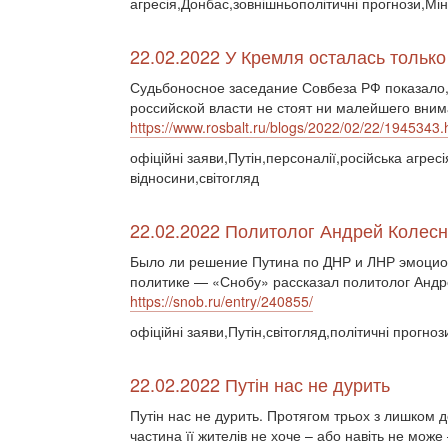
агресія,Донбас,зовнішньополітичні прогнози,Мін
22.02.2022 У Кремля осталась тольк
Судьбоносное заседание Совбеза РФ показало,
российской власти не стоят ни малейшего вним
https://www.rosbalt.ru/blogs/2022/02/22/1945343.
офіційні заяви,Путін,персоналії,російська агресі
відносини,світогляд
22.02.2022 Политолог Андрей Колес
Было ли решение Путина по ДНР и ЛНР эмоцион
политике — «Снобу» рассказал политолог Андр
https://snob.ru/entry/240855/
офіційні заяви,Путін,світогляд,політичні прогноз
22.02.2022 Путін нас не дурить
Путін нас не дурить. Протягом трьох з лишком д
частина її жителів не хоче – або навіть не може