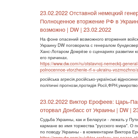
23.02.2022 Отставной немецкий гене
Полноценное вторжение РФ в Украин
возможно | DW | 23.02.2022
На фоне опасений возможного вторжения войск
Украину DW поговорила с генералом бундесвер
Ханс-Лотаром Домрёзе о сценариях развитии к
его причинах.
https://www.dw.com/ru/otstavnoj-nemeckij-general
polnocennoe-vtorzhenie-rf-v-ukrainu-vozmozhno
російська агресія,російсько-українські відносин
політичні прогнози,протидія Росії,ФРН,умиротв
23.02.2022 Виктор Ерофеев: Царь-Па
оторвал Донбасс от Украины | DW | 2
Судьба Украины, как и Беларуси - лежать у Пут
кармане во имя торжества "русского мира". О п
по поводу Украины - в комментарии Виктора Е
https://www.dw.com/ru/viktor-erofeev-zar-pazan-o