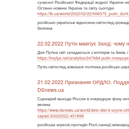
сучасної Російської Федерації жодної України не 
Останні новини України та світу сьогодні
https://lb.ua/world/2022/02/22/506375_putin_durit
російсько-українські відносини,світогляд,гром
безпека
22.02.2022 Путін мавпує Захід: чому 
Для Путіна світ складається з юпітерів та биків
https://hvylya.net/analytics/247684-putin-mavpu
Путін,світогляд,зовнішня політика,російсько-укра
21.02.2022 Признание ОРДЛО. Подде
DSnews.ua
Сценарий выхода России в очередную фазу инт
велика
https://www.dsnews.ua/world/delo-idet-k-voyne-cht
zapad-20022022-451898
російська агресія,протидія Росії,санкції,міжнар