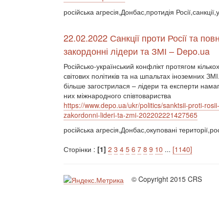
російська агресія,Донбас,протидія Росії,санкції,
22.02.2022 Санкції проти Росії та п
закордонні лідери та ЗМІ – Depo.ua
Російсько-український конфлікт протягом кільк
світових політиків та на шпальтах іноземних ЗМ
більше загострилася – лідери та експерти намаг
них міжнародного співтовариства
https://www.depo.ua/ukr/politics/sanktsii-proti-
zakordonni-lideri-ta-zmi-202202221427565
російська агресія,Донбас,окуповані території,рос
Сторінки :
[1]
2
3
4
5
6
7
8
9
10
...
[1140]
© Copyright 2015 CRS