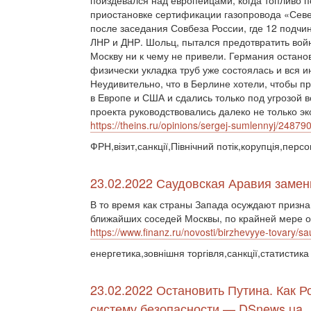
поиздевался над европейцами, когда топливо п
приостановке сертификации газопровода «Сев
после заседания Совбеза России, где 12 подч
ЛНР и ДНР. Шольц, пытался предотвратить войн
Москву ни к чему не привели. Германия остано
физически укладка труб уже состоялась и вся 
Неудивительно, что в Берлине хотели, чтобы п
в Европе и США и сдались только под угрозой
проекта руководствовались далеко не только 
https://theins.ru/opinions/sergej-sumlennyj/24879
ФРН,візит,санкції,Північний потік,корупція,персо
23.02.2022 Саудовская Аравия замен
В то время как страны Запада осуждают призна
ближайших соседей Москвы, по крайней мере од
https://www.finanz.ru/novosti/birzhevyye-tovary/
енергетика,зовнішня торгівля,санкції,статистика
23.02.2022 Остановить Путина. Как 
систему безопасности — DSnews.ua