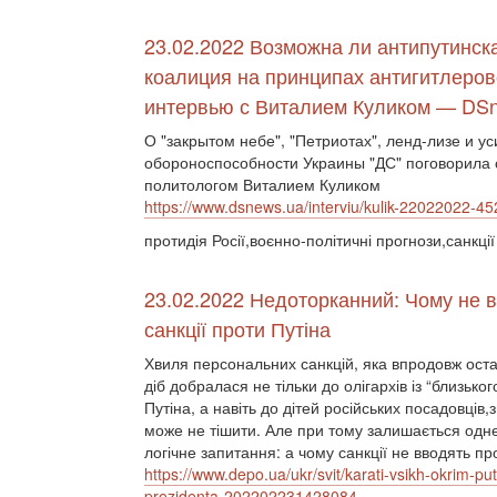
23.02.2022 Возможна ли антипутинск
коалиция на принципах антигитлеров
интервью с Виталием Куликом — DS
О "закрытом небе", "Петриотах", ленд-лизе и у
обороноспособности Украины "ДС" поговорила 
политологом Виталием Куликом
https://www.dsnews.ua/interviu/kulik-22022022-4
протидія Росії,воєнно-політичні прогнози,санкції
23.02.2022 Недоторканний: Чому не 
санкції проти Путіна
Хвиля персональних санкцій, яка впродовж оста
діб добралася не тільки до олігархів із “близьког
Путіна, а навіть до дітей російських посадовців,
може не тішити. Але при тому залишається одн
логічне запитання: а чому санкції не вводять п
https://www.depo.ua/ukr/svit/karati-vsikh-okrim-pu
prezidenta-202202231428084