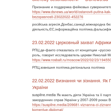
Признание и поддержка фейковых суверенитето
https://www.dsnews.ua/world/ostanovit-putina-ka
bezopasnosti-23022022-452276
російська агресія,Донбас,санкції,міжнародна бе
діяльність,ЄС,інформаційна політика,фальсифік
23.02.2022 Церковный захват Африки 
РПЦ де-факто отказалась от концепции «русско
роль, говорит исследователь церкви Николай М
https://www.rosbalt.ru/moscow/2022/02/23/19455
РПЦ,зовнішня політика,регіональна політика
22.02.2022 Визнання чи зізнання. Як 
України
suspilne.media Як мають діяти Україна та її пар
закордонних справ України у 2007-2009 роках 
https://suspilne.media/209681-viznanna-ci-ziznann
komentue-diplomat/