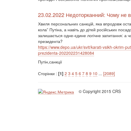
23.02.2022 Недоторканний: Чому не в
Хвиля персональних санкцій, яка впродовж останн
кола” Путіна, а навіть до дітей російських поса
залишається одне-єдине логічне запитання: а чо
президента?
https://www.depo.ua/ukr/svit/karati-vsikh-okrim-pu
prezidenta-202202231428084
Путін,санкції
Сторінки :
[1]
2
3
4
5
6
7
8
9
10
...
[2089]
© Copyright 2015 CRS