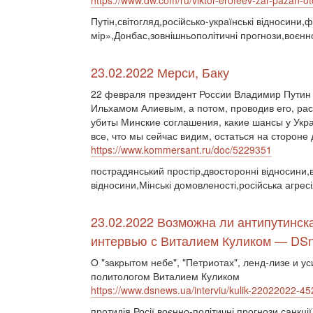
https://www.dw.com/ru/viktor-erofeev-zar-pazan-o
Путін,світогляд,російсько-українські відносини
мір»,Донбас,зовнішньополітичні прогнози,воєнн
23.02.2022 Мерси, Баку
22 февраля президент России Владимир Путин 
Ильхамом Алиевым, а потом, проводив его, рас
убиты Минские соглашения, какие шансы у Укра
все, что мы сейчас видим, остаться на стороне 
https://www.kommersant.ru/doc/5229351
пострадянський простір,двосторонні відносини,ві
відносини,Мінські домовленості,російська агре
23.02.2022 Возможна ли антипутинск
интервью с Виталием Куликом — DS
О "закрытом небе", "Петриотах", ленд-лизе и 
политологом Виталием Куликом
https://www.dsnews.ua/interviu/kulik-22022022-4
протидія Росії,воєнно-політичні прогнози,санкції