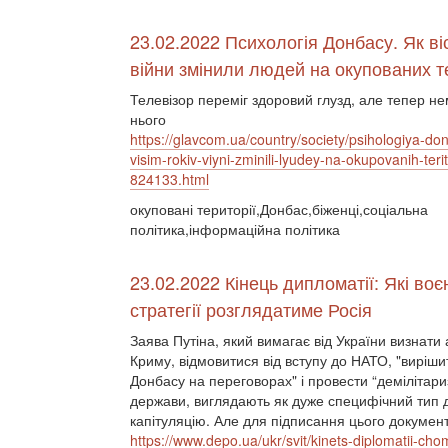
23.02.2022 Психологія Донбасу. Як віс
війни змінили людей на окупованих т
Телевізор переміг здоровий глузд, але тепер не
нього
https://glavcom.ua/country/society/psihologiya-do
visim-rokiv-viyni-zminili-lyudey-na-okupovanih-terito
824133.html
окуповані території,Донбас,біженці,соціальна
політика,інформаційна політика
23.02.2022 Кінець дипломатії: Які воє
стратегії розглядатиме Росія
Заява Путіна, який вимагає від України визнати
Криму, відмовитися від вступу до НАТО, "виріш
Донбасу на переговорах" і провести “демілітари
держави, виглядають як дуже специфічний тип
капітуляцію. Але для підписання цього документу
https://www.depo.ua/ukr/svit/kinets-diplomatii-cho