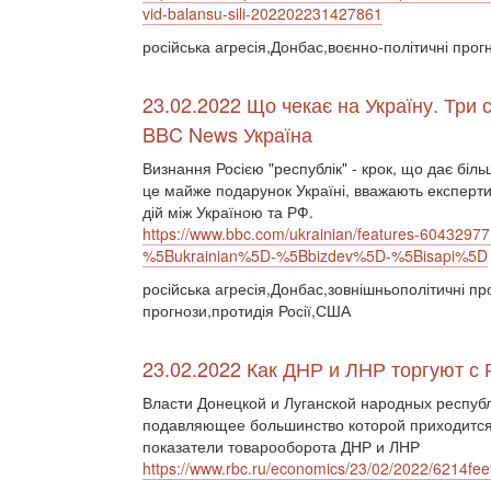
vid-balansu-sili-202202231427861
російська агресія,Донбас,воєнно-політичні прог
23.02.2022 Що чекає на Україну. Три 
BBC News Україна
Визнання Росією "республік" - крок, що дає біль
це майже подарунок Україні, вважають експерти,
дій між Україною та РФ.
https://www.bbc.com/ukrainian/features-6043
%5Bukrainian%5D-%5Bbizdev%5D-%5Bisapi%5D
російська агресія,Донбас,зовнішньополітичні пр
прогнози,протидія Росії,США
23.02.2022 Как ДНР и ЛНР торгуют с 
Власти Донецкой и Луганской народных респуб
подавляющее большинство которой приходится
показатели товарооборота ДНР и ЛНР
https://www.rbc.ru/economics/23/02/2022/6214f