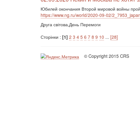
Юбилей окончания Второй мировой войны пройд
https://www.ng.ru/world/2020-09-02/2_7953_japan
Друга світова,День Перемоги
Сторінки :
[1]
2
3
4
5
6
7
8
9
10
...
[28]
© Copyright 2015 CRS