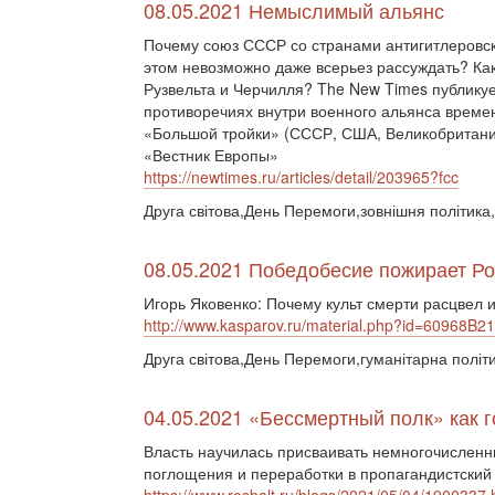
08.05.2021 Немыслимый альянс
Почему союз СССР со странами антигитлеровско
этом невозможно даже всерьез рассуждать? Ка
Рузвельта и Черчилля? The New Times публи
противоречиях внутри военного альянса време
«Большой тройки» (СССР, США, Великобритания
«Вестник Европы»
https://newtimes.ru/articles/detail/203965?fcc
Друга світова,День Перемоги,зовнішня політика,
08.05.2021 Победобесие пожирает Р
Игорь Яковенко: Почему культ смерти расцвел 
http://www.kasparov.ru/material.php?id=60968B
Друга світова,День Перемоги,гуманітарна політ
04.05.2021 «Бессмертный полк» как г
Власть научилась присваивать немногочисленн
поглощения и переработки в пропагандистский 