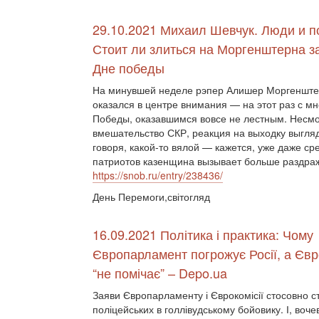
29.10.2021 Михаил Шевчук. Люди и п
Стоит ли злиться на Моргенштерна з
Дне победы
На минувшей неделе рэпер Алишер Моргенште
оказался в центре внимания — на этот раз с м
Победы, оказавшимся вовсе не лестным. Несмо
вмешательство СКР, реакция на выходку выгляд
говоря, какой-то вялой — кажется, уже даже ср
патриотов казенщина вызывает больше раздра
https://snob.ru/entry/238436/
День Перемоги,світогляд
16.09.2021 Політика і практика: Чому
Європарламент погрожує Росії, а Євро
“не помічає” – Depo.ua
Заяви Європарламенту і Єврокомісії стосовно сто
поліцейських в голлівудському бойовику. І, во