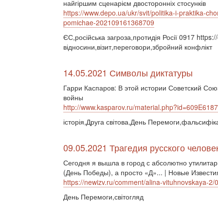
найгіршим сценарієм двосторонніх стосунків
https://www.depo.ua/ukr/svit/politika-i-praktika-
pomichae-202109161368709
ЄС,російська загроза,протидія Росії 0917 https:
відносини,візит,переговори,збройний конфлікт
14.05.2021 Символы диктатуры
Гарри Каспаров: В этой истории Советский Со
войны
http://www.kasparov.ru/material.php?id=609E61
історія,Друга світова,День Перемоги,фальсифік
09.05.2021 Трагедия русского человек
Сегодня я вышла в город с абсолютно утилита
(День Победы), а просто «Д»... | Новые Извести
https://newizv.ru/comment/alina-vituhnovskaya-2
День Перемоги,світогляд