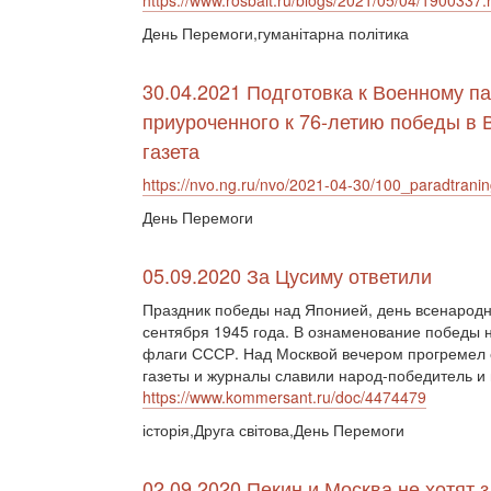
https://www.rosbalt.ru/blogs/2021/05/04/1900337.
День Перемоги,гуманітарна політика
30.04.2021 Подготовка к Военному п
приуроченного к 76-летию победы в 
газета
https://nvo.ng.ru/nvo/2021-04-30/100_paradtrani
День Перемоги
05.09.2020 За Цусиму ответили
Праздник победы над Японией, день всенародн
сентября 1945 года. В ознаменование победы
флаги СССР. Над Москвой вечером прогремел с
газеты и журналы славили народ-победитель и
https://www.kommersant.ru/doc/4474479
історія,Друга світова,День Перемоги
02.09.2020 Пекин и Москва не хотят 