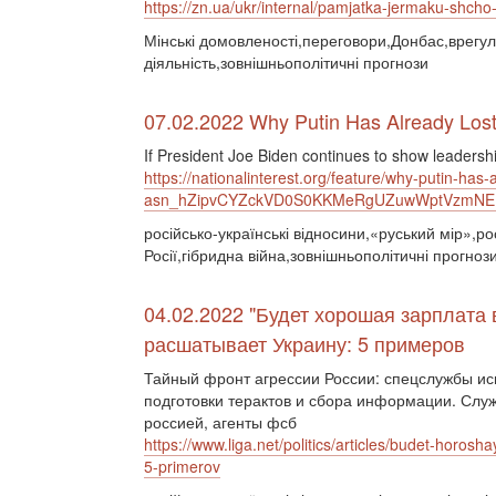
https://zn.ua/ukr/internal/pamjatka-jermaku-shcho
Мінські домовленості,переговори,Донбас,врегул
діяльність,зовнішньополітичні прогнози
07.02.2022 Why Putin Has Already Lost
If President Joe Biden continues to show leadersh
https://nationalinterest.org/feature/why-putin-ha
asn_hZipvCYZckVD0S0KKMeRgUZuwWptVzmNE
російсько-українські відносини,«руський мір»,ро
Росії,гібридна війна,зовнішньополітичні прогноз
04.02.2022 "Будет хорошая зарплата 
расшатывает Украину: 5 примеров
Тайный фронт агрессии России: спецслужбы исп
подготовки терактов и сбора информации. Служ
россией, агенты фсб
https://www.liga.net/politics/articles/budet-horos
5-primerov