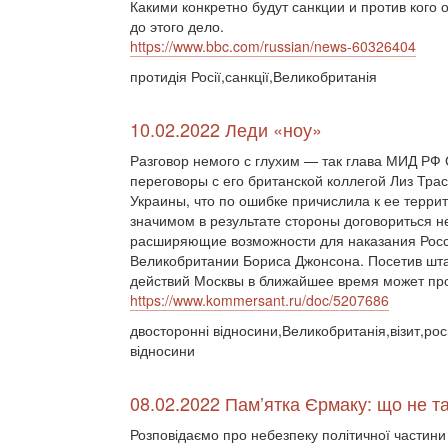
Какими конкретно будут санкции и против кого 
до этого дело.
https://www.bbc.com/russian/news-60326404
протидія Росії,санкції,Великобританія
10.02.2022 Леди «ноу»
Разговор немого с глухим — так глава МИД РФ
переговоры с его британской коллегой Лиз Трас
Украины, что по ошибке причислила к ее терри
значимом в результате стороны договориться н
расширяющие возможности для наказания Росс
Великобритании Бориса Джонсона. Посетив шта
действий Москвы в ближайшее время может про
https://www.kommersant.ru/doc/5207686
двосторонні відносини,Великобританія,візит,рос
відносини
08.02.2022 Пам’ятка Єрмаку: що не т
Розповідаємо про небезпеку політичної частини