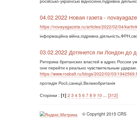
російсько-українські відносини,підривна діяльніс
04.02.2022 Новая газета - novayagaze
https://novayagazeta.ru/articles/2022/02/04/kartin
інформаційна війна,підривна діяльність,ФРН,св
03.02.2022 Дотянется ли Лондон до 
Риторика британских властей в адрес России уж
они перейти к реально чувствительным ударам.
https://www.rosbalt.ru/blogs/2022/02/03/1942569.
протидія Росії,санкції,Великобританія
Сторінки :
[1]
2
3
4
5
6
7
8
9
10
...
[312]
© Copyright 2015 CRS