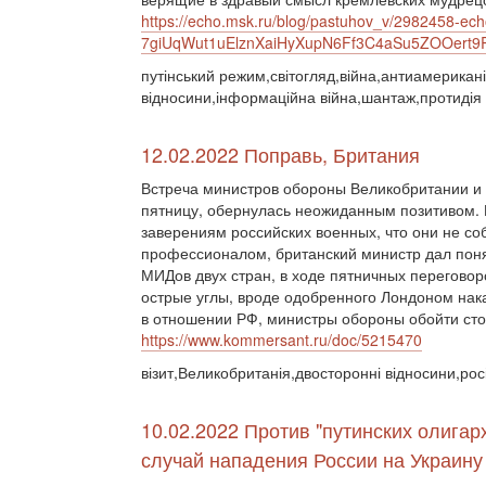
https://echo.msk.ru/blog/pastuhov_v/2982458-ech
7giUqWut1uElznXaiHyXupN6Ff3C4aSu5ZOOert
путінський режим,світогляд,війна,антиамериканіз
відносини,інформаційна війна,шантаж,протидія 
12.02.2022 Поправь, Британия
Встреча министров обороны Великобритании и 
пятницу, обернулась неожиданным позитивом. 
заверениям российских военных, что они не со
профессионалом, британский министр дал поня
МИДов двух стран, в ходе пятничных переговор
острые углы, вроде одобренного Лондоном нак
в отношении РФ, министры обороны обойти сто
https://www.kommersant.ru/doc/5215470
візит,Великобританія,двосторонні відносини,росі
10.02.2022 Против "путинских олигар
случай нападения России на Украину