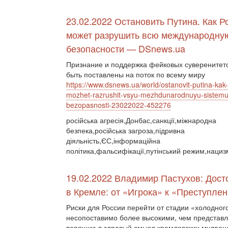
23.02.2022 Остановить Путина. Как Р
может разрушить всю международну
безопасности — DSnews.ua
Признание и поддержка фейковых суверенитето
быть поставлены на поток по всему миру
https://www.dsnews.ua/world/ostanovit-putina-kak-
mozhet-razrushit-vsyu-mezhdunarodnuyu-sistemu
bezopasnosti-23022022-452276
російська агресія,Донбас,санкції,міжнародна
безпека,російська загроза,підривна
діяльність,ЄС,інформаційна
політика,фальсифікації,путінський режим,нациз
19.02.2022 Владимир Пастухов: Дос
в Кремле: от «Игрока» к «Преступле
Риски для России перейти от стадии «холодног
несопоставимо более высокими, чем представ
верящие в здравый смысл кремлевских мудрецо