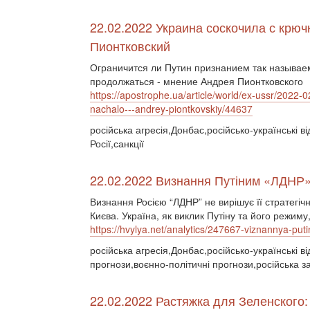
22.02.2022 Украина соскочила с крюч
Пионтковский
Ограничится ли Путин признанием так называем
продолжаться - мнение Андрея Пионтковского
https://apostrophe.ua/article/world/ex-ussr/2022-
nachalo---andrey-piontkovskiy/44637
російська агресія,Донбас,російсько-українські в
Росії,санкції
22.02.2022 Визнання Путіним «ЛДНР»:
Визнання Росією “ЛДНР” не вирішує її стратегічн
Києва. Україна, як виклик Путіну та його режиму,
https://hvylya.net/analytics/247667-viznannya-put
російська агресія,Донбас,російсько-українські в
прогнози,воєнно-політичні прогнози,російська за
22.02.2022 Растяжка для Зеленского: