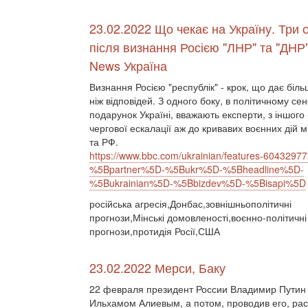
23.02.2022 Що чекає на Україну. Три с
після визнання Росією "ЛНР" та "ДНР
News Україна
Визнання Росією "республік" - крок, що дає біль
ніж відповідей. З одного боку, в політичному се
подарунок Україні, вважають експерти, з іншого 
чергової ескалації аж до кривавих воєнних дій 
та РФ.
https://www.bbc.com/ukrainian/features-60432977
%5Bpartner%5D-%5Bukr%5D-%5Bheadline%5D-
%5Bukrainian%5D-%5Bbizdev%5D-%5Bisapi%5D
російська агресія,Донбас,зовнішньополітичні
прогнози,Мінські домовленості,воєнно-політичні
прогнози,протидія Росії,США
23.02.2022 Мерси, Баку
22 февраля президент России Владимир Путин 
Ильхамом Алиевым, а потом, проводив его, рас