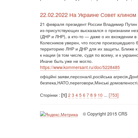
22.02.2022 На Украине Совет клином
21 февраля президент России Владимир Путин 
из присутствующих высказался о признании не
(ДНР и ЛНР), а кто-то — даже о их вхождении 
Колесников уверен, что после произошедшего бу
территорию ЛНР и ДНР для их защиты. Ближе 
к нации (в том числе, судя по всему, и к укра
Иначе быть уже не могло.
https://www.kommersant.ru/doc/5228485
офіційні заяви,персоналії,російська агресія,До
безпека,НАТО,переговори,Мінські домовленост
Сторінки :
[1]
2
3
4
5
6
7
8
9
10
...
[753]
© Copyright 2015 CRS