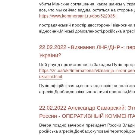
убиты Минские соглашения, какие шансы у Укра
все, что мы сейчас видим, остаться на стороне 
https://www.kommersant.ru/doc/5229351
пострадянський простір,двосторонні відносини,ві
відносини,Мінські домовленості,російська агре
22.02.2022 «Визнання ЛНР/ДНР»: пере
України?
Цей раунд протистояння із Заходом Путін прогр
https://zn.ua/ukr/international/viznannja-lnrdnr-p
ukrajini.html
Путін,офіційні заяви,світогляд,зовнішня політика
агресія,Донбас,зовнішньополітичні прогнози,Мін
22.02.2022 Александр Самарский: Э
России - ОПЕРАТИВНЫЙ КОММЕНТ
Вчера поздно вечером президент России Влад
російська агресія,Донбас,окуповані території,ро