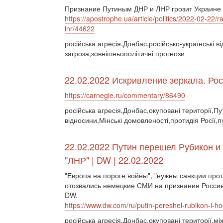
Признание Путиным ДНР и ЛНР грозит Украине 
https://apostrophe.ua/article/politics/2022-02-22
lnr/44622
російська агресія,Донбас,російсько-українські в
загроза,зовнішньополітичні прогнози
22.02.2022 Искривление зеркала. Ро
https://carnegie.ru/commentary/86490
російська агресія,Донбас,окуповані території,Пу
відносини,Мінські домовленості,протидія Росії,
22.02.2022 Путин перешел Рубикон и
"ЛНР" | DW | 22.02.2022
"Европа на пороге войны", "нужны санкции прот
отозвались немецкие СМИ на признание Россией
DW.
https://www.dw.com/ru/putin-pereshel-rubikon-i-ho
російська агресія,Донбас,окуповані території,м