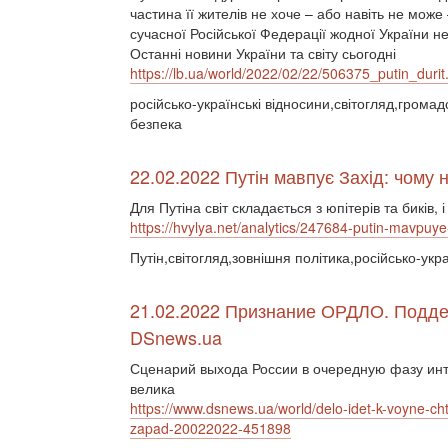
частина її жителів не хоче – або навіть не може
сучасної Російської Федерації жодної України не 
Останні новини України та світу сьогодні
https://lb.ua/world/2022/02/22/506375_putin_durit
російсько-українські відносини,світогляд,гром
безпека
22.02.2022 Путін мавпує Захід: чому 
Для Путіна світ складається з юпітерів та биків
https://hvylya.net/analytics/247684-putin-mavpu
Путін,світогляд,зовнішня політика,російсько-укра
21.02.2022 Признание ОРДЛО. Подде
DSnews.ua
Сценарий выхода России в очередную фазу инт
велика
https://www.dsnews.ua/world/delo-idet-k-voyne-cht
zapad-20022022-451898