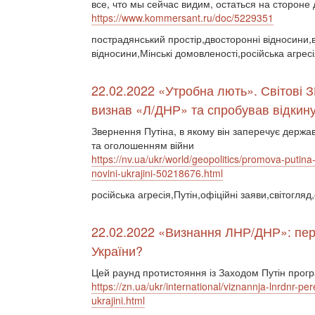
все, что мы сейчас видим, остаться на стороне 
https://www.kommersant.ru/doc/5229351
пострадянський простір,двосторонні відносини,ві
відносини,Мінські домовленості,російська агре
22.02.2022 «Утробна лють». Світові З
визнав «Л/ДНР» та спробував відкину
Звернення Путіна, в якому він заперечує держа
та оголошенням війни
https://nv.ua/ukr/world/geopolitics/promova-putina-
novini-ukrajini-50218676.html
російська агресія,Путін,офіційні заяви,світогля
22.02.2022 «Визнання ЛНР/ДНР»: пере
України?
Цей раунд протистояння із Заходом Путін прогр
https://zn.ua/ukr/international/viznannja-lnrdnr-p
ukrajini.html