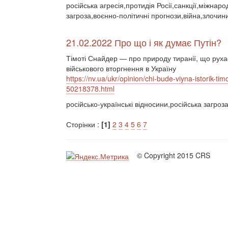
російська агресія,протидія Росії,санкції,міжнар
загроза,воєнно-політичні прогнози,війна,злочин
21.02.2022 Про що і як думає Путін?
Тімоті Снайдер — про природу тиранії, що руха
військового вторгнення в Україну
https://nv.ua/ukr/opinion/chi-bude-viyna-istorik-t
50218378.html
російсько-українські відносини,російська загроз
Сторінки :
[1]
2
3
4
5
6
7
© Copyright 2015 CRS