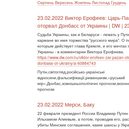
Серпень
Вересень
Жовтень
Листопад
Грудень
23.02.2022 Виктор Ерофеев: Царь-Па
оторвал Донбасс от Украины | DW | 2
Судьба Украины, как и Беларуси - лежать у Пут
кармане во имя торжества "русского мира". О п
которым действует глава Кремля, и его мечтах 
Украины - в комментарии Виктора Ерофеева.
https://www.dw.com/ru/viktor-erofeev-zar-pazan-ot
donbass-ot-ukrainy/a-60884743
Путін,світогляд,російсько-українські
відносини,фальсифікації,реваншизм,«руський
мір»,Донбас,зовнішньополітичні прогнози,воєнно
прогнози
23.02.2022 Мерси, Баку
22 февраля президент России Владимир Путин 
Ильхамом Алиевым, а потом, проводив его, рас
убиты Минские соглашения, какие шансы у Укра