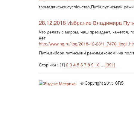
громадянське суспільство,Путін,путінський режи
28.12.2018 Избрание Владимира Пути
Что делать с миром, наш президент, кажется, п
нет
http://www.ng.ru/itog/2018-12-28/1_7476_itog1.ht
Путін,вибори,путінський режим,економічна політ
Сторінки :
[1]
2
3
4
5
6
7
8
9
10
...
[391]
© Copyright 2015 CRS