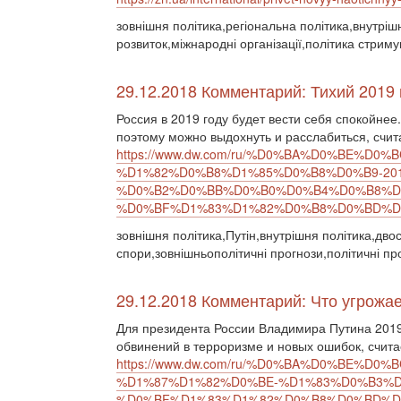
зовнішня політика,регіональна політика,внутріш
розвиток,міжнародні організації,політика стриму
29.12.2018 Комментарий: Тихий 2019 
Россия в 2019 году будет вести себя спокойнее
поэтому можно выдохнуть и расслабиться, счи
https://www.dw.com/ru/%D0%BA%D0%BE%
%D1%82%D0%B8%D1%85%D0%B8%D0%B9-20
%D0%B2%D0%BB%D0%B0%D0%B4%D0%B8%D
%D0%BF%D1%83%D1%82%D0%B8%D0%BD%D0%
зовнішня політика,Путін,внутрішня політика,дво
спори,зовнішньополітичні прогнози,політичні пр
29.12.2018 Комментарий: Что угрожает
Для президента России Владимира Путина 2019
обвинений в терроризме и новых ошибок, счита
https://www.dw.com/ru/%D0%BA%D0%BE%
%D1%87%D1%82%D0%BE-%D1%83%D0%B3%
%D0%BF%D1%83%D1%82%D0%B8%D0%BD%D1