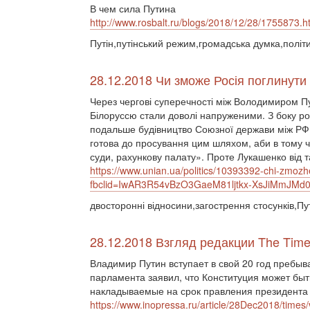
В чем сила Путина
http://www.rosbalt.ru/blogs/2018/12/28/1755873.h
Путін,путінський режим,громадська думка,політ
28.12.2018 Чи зможе Росія поглинути
Через чергові суперечності між Володимиром П
Білоруссю стали доволі напруженими. З боку ро
подальше будівництво Союзної держави між РФ 
готова до просування цим шляхом, аби в тому ч
суди, рахункову палату». Проте Лукашенко від та
https://www.unian.ua/politics/10393392-chi-zmozhe
fbclid=IwAR3R54vBzO3GaeM81ljtkx-XsJiMmJM
двосторонні відносини,загострення стосунків,П
28.12.2018 Взгляд редакции The Tim
Владимир Путин вступает в свой 20 год пребыв
парламента заявил, что Конституция может быт
накладываемые на срок правления президента 
https://www.inopressa.ru/article/28Dec2018/times/