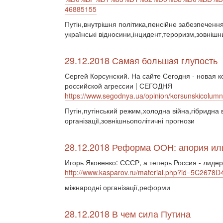
46885155
Путін,внутрішня політика,пенсійне забезпечення
українські відносини,інцидент,тероризм,зовнішнь
29.12.2018 Самая большая глупость
Сергей Корсунский. На сайте Сегодня - новая 
российской агрессии | СЕГОДНЯ
https://www.segodnya.ua/opinion/korsunskicolum
Путін,путінський режим,холодна війна,гібридна 
організації,зовнішньополітичні прогнози
28.12.2018 Реформа ООН: апория ил
Игорь Яковенко: СССР, а теперь Россия - лиде
http://www.kasparov.ru/material.php?id=5C2678
міжнародні організації,реформи
28.12.2018 В чем сила Путина