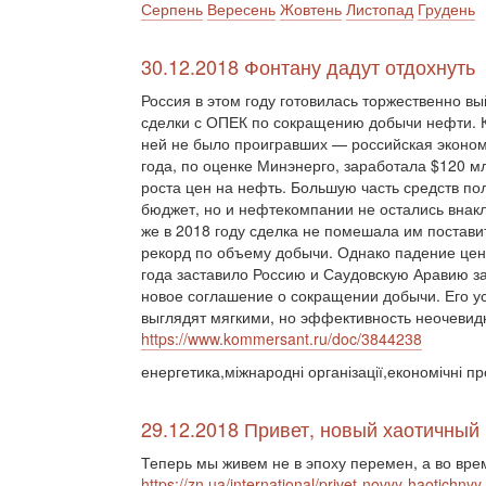
Серпень
Вересень
Жовтень
Листопад
Грудень
30.12.2018 Фонтану дадут отдохнуть
Россия в этом году готовилась торжественно вы
сделки с ОПЕК по сокращению добычи нефти. К
ней не было проигравших — российская эконом
года, по оценке Минэнерго, заработала $120 мл
роста цен на нефть. Большую часть средств по
бюджет, но и нефтекомпании не остались внакл
же в 2018 году сделка не помешала им постави
рекорд по объему добычи. Однако падение цен
года заставило Россию и Саудовскую Аравию з
новое соглашение о сокращении добычи. Его у
выглядят мягкими, но эффективность неочевид
https://www.kommersant.ru/doc/3844238
енергетика,міжнародні організації,економічні п
29.12.2018 Привет, новый хаотичный 
Теперь мы живем не в эпоху перемен, а во вр
https://zn.ua/international/privet-novyy-haotichny