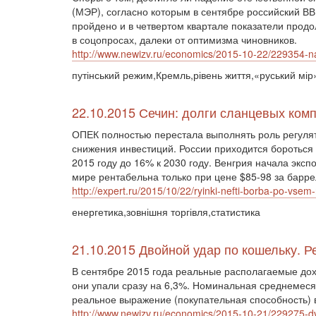
(МЭР), согласно которым в сентябре российский ВВ
пройдено и в четвертом квартале показатели про
в соцопросах, далеки от оптимизма чиновников.
http://www.newizv.ru/economics/2015-10-22/229354-n
путінський режим,Кремль,рівень життя,«руський мір»
22.10.2015 Сечин: долги сланцевых ко
ОПЕК полностью перестала выполнять роль регулят
снижения инвестиций. России приходится бороться
2015 году до 16% к 2030 году. Венгрия начала экс
мире рентабельна только при цене $85-98 за барр
http://expert.ru/2015/10/22/ryinki-nefti-borba-po-vsem
енергетика,зовнішня торгівля,статистика
21.10.2015 Двойной удар по кошельку.
В сентябре 2015 года реальные располагаемые дохо
они упали сразу на 6,3%. Номинальная среднемесяч
реальное выражение (покупательная способность) в
http://www.newizv.ru/economics/2015-10-21/229275-dv