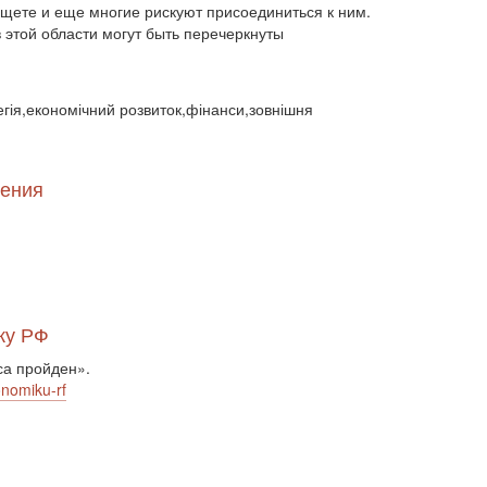
ищете и еще многие рискуют присоединиться к ним.
заморожені конфлікти (1334)
заяви (3)
 этой области могут быть перечеркнуты
збройні сили (4949)
збройний конфлікт (4246)
збройний конфліктa (1)
егія,економічний розвиток,фінанси,зовнішня
злочини проти людяності (375)
злочинність (764)
ЗМІ (2408)
зовн (1)
зовнішньополітичні прогнози (9183)
зовнішньополітичні прогнози США (1)
щения
зовнішньополітичні прогнози (1)
зовнішньополітичні стосунки (2)
зовнішня політика (14774)
зовнішня торгівля (3045)
кадрова політика (936)
Китай (73)
колабораціонізм (92)
контрсанкції (531)
ку РФ
конфлікт (5)
кордон (278)
корупція (1196)
крах (150)
Кремль (3333)
криза (1464)
са пройден».
Крим (2)
кримська платформа (19)
onomiku-rf
культура (1132)
культура інформаційна політика (1)
міграція (26)
міжетнічні конфлікти (298)
міжнародн (1)
міжнародні відносини (2)