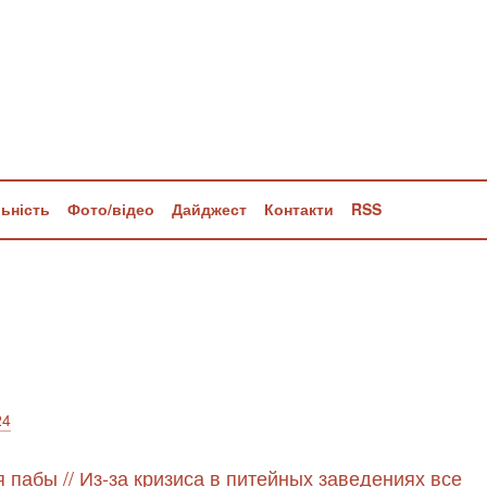
льність
Фото/відео
Дайджест
Контакти
RSS
24
 пабы // Из-за кризиса в питейных заведениях все