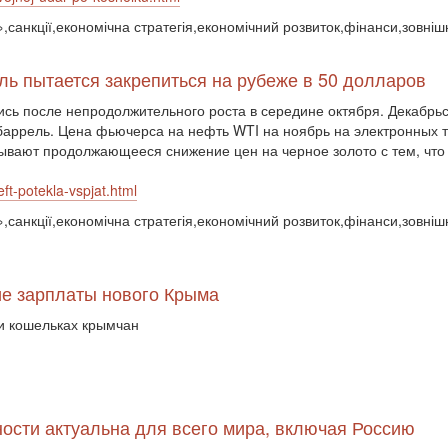
,санкції,економічна стратегія,економічний розвиток,фінанси,зовніш
ль пытается закрепиться на рубеже в 50 долларов
ись после непродолжительного роста в середине октября. Декабрь
 баррель. Цена фьючерса на нефть WTI на ноябрь на электронных 
зывают продолжающееся снижение цен на черное золото с тем, что
t-potekla-vspjat.html
,санкції,економічна стратегія,економічний розвиток,фінанси,зовніш
ие зарплаты нового Крыма
 и кошельках крымчан
ости актуальна для всего мира, включая Россию