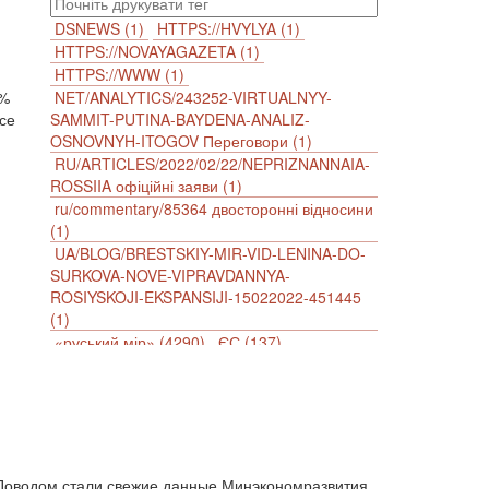
DSNEWS (1)
HTTPS://HVYLYA (1)
HTTPS://NOVAYAGAZETA (1)
HTTPS://WWW (1)
6%
NET/ANALYTICS/243252-VIRTUALNYY-
се
SAMMIT-PUTINA-BAYDENA-ANALIZ-
OSNOVNYH-ITOGOV Переговори (1)
RU/ARTICLES/2022/02/22/NEPRIZNANNAIA-
ROSSIIA офіційні заяви (1)
ru/commentary/85364 двосторонні відносини
(1)
UA/BLOG/BRESTSKIY-MIR-VID-LENINA-DO-
SURKOVA-NOVE-VIPRAVDANNYA-
ROSIYSKOJI-EKSPANSIJI-15022022-451445
(1)
«руський мір» (4290)
ЄС (137)
імперіалізм (38)
інформаційна безпека (2)
інформаційна війна (3847)
інформаційна політика (903)
інцидент (1246)
іслам (510)
історія (4811)
агресія (2)
антиамериканізм (1188)
АРК (7225)
Афганістан (14)
біженці (126)
. Поводом стали свежие данные Минэкономразвития