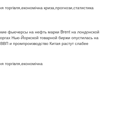
двосторонні відносин (1)
ня торгівля,економічна криза,прогнози,статистика
двосторонні відносини (13789)
двосторонні стосунки (1084)
двостороння торгівля (360)
деградація (546)
дезінтеграція (294)
ские фьючерсы на нефть марки Brent на лондонской
демографія (766)
демократ (1)
торгах Нью-Йоркской товарной биржи опустилась на
демократія (2000)
День Перемоги (269)
 ВВП и промпроизводство Китая растут слабее
державний устрій (46)
дипломатичні стосунки (1555)
договори та домовленості (2090)
Донбас (7792)
Друга світова (901)
ня торгівля,економічна
економіка (19)
економічні прогнози (12339)
економічна криза (2887)
економічна політика (7372)
економічна стратегія (1793)
економічний (1)
економічний розвиток (8656)
експансія (1315)
еміграція (143)
енергетика (8052)
загострення (1)
загострення конфлікту (2)
загострення стосунків (2833)
загроза (2)