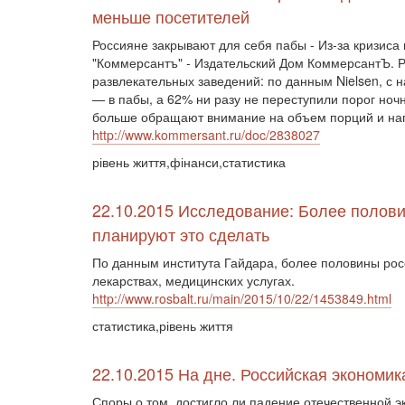
меньше посетителей
Россияне закрывают для себя пабы - Из-за кризиса
"Коммерсантъ" - Издательский Дом КоммерсантЪ. Р
развлекательных заведений: по данным Nielsen, с 
— в пабы, а 62% ни разу не переступили порог ночн
больше обращают внимание на объем порций и напи
http://www.kommersant.ru/doc/2838027
рівень життя,фінанси,статистика
22.10.2015 Исследование: Более полови
планируют это сделать
По данным института Гайдара, более половины росс
лекарствах, медицинских услугах.
http://www.rosbalt.ru/main/2015/10/22/1453849.html
статистика,рівень життя
22.10.2015 На дне. Российская экономик
Споры о том, достигло ли падение отечественной 