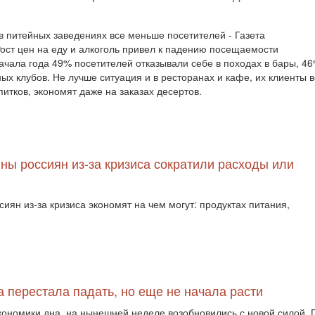
 в питейных заведениях все меньше посетителей - Газета
ост цен на еду и алкоголь привел к падению посещаемости
начала года 49% посетителей отказывали себе в походах в бары, 4
ых клубов. Не лучше ситуация и в ресторанах и кафе, их клиенты в
тков, экономят даже на заказах десертов.
ны россиян из-за кризиса сократили расходы или
иян из-за кризиса экономят на чем могут: продуктах питания,
а перестала падать, но еще не начала расти
экономики дна, на нынешней неделе возобновились с новой силой