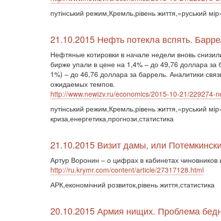
путінський режим,Кремль,рівень життя,«руський мір»
21.10.2015 Нефть потекла вспять. Барре
Нефтяные котировки в начале недели вновь снизил
бирже упали в цене на 1,4% – до 49,76 доллара за
1%) – до 46,76 доллара за баррель. Аналитики свя
ожидаемых темпов.
http://www.newizv.ru/economics/2015-10-21/229274-nef
путінський режим,Кремль,рівень життя,«руський мір»
криза,енергетика,прогнози,статистика
21.10.2015 Визит дамы, или Потемкинск
Артур Воронин – о цифрах в кабинетах чиновников
http://ru.krymr.com/content/article/27317128.html
АРК,економічний розвиток,рівень життя,статистика
20.10.2015 Армия нищих. Проблема бедн