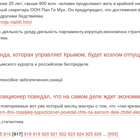
ние 25 лет, свыше 900 млн. человек продолжают жить в крайней н
ный секретарь ООН Пан Ги Мун. Он предупредил, что достижения в
 другими бедствиями.
mija-nishih.html
,діяльність уряду,діяльність парламенту,корупція,економічна страт
тика
анда, которая управляет Крымом, будет козлом отпу
ымского курорта и российском беспределе
,пенсійне забезпечення,санкції
озиционер поведал, что на самом деле ждет экономи
 повторяемые вот уже который месяц мантры о том, что «пик кризи
hem-dno-rossijskij-oppozicioner-povedal-chto-na-samom-dele-zhdet-ek
,статистика
5
916
[917]
918
919
920
921
922
923
924
925
926
...
[959]