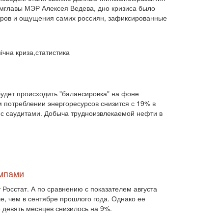
Білорусь (111)
безпека (2)
замглавы МЭР Алексея Ведева, дно кризиса было
безробіття (295)
бюджет (1557)
тров и ощущения самих россиян, зафиксированные
відносини (1)
візит (1601)
війна (1682)
ВВП (1030)
Великобританія (17)
вибори (5377)
ічна криза,статистика
внутрішньополітичні прогнози (6)
внутрішня політика (9225)
воєнні дії (1022)
воєнно-політичні прогнози (4976)
воєнно-політичні прогнози (1)
будет происходить "балансировка" на фоне
восторонні відносини (1)
ВПК (2634)
 потреблении энергоресурсов снизится с 19% в
врегулювання (2782)
х с саудитами. Добыча трудноизвлекаемой нефти в
врегулювання конфлікту (1191)
врегулювання (1)
гібридна війна (3724)
гонка озброєнь (720)
громадська думка (1837)
громадська думка Путін (1)
громадянське права людини (1)
емпами
громадянське суспільство (1751)
Росстат. А по сравнению с показателем августа
гуманітарна політика (2042)
діяльність (10)
е, чем в сентябре прошлого года. Однако ее
діяльність парламенту (1330)
 девять месяцев снизилось на 9%.
діяльність уряду (1292)
двосторонні (1)