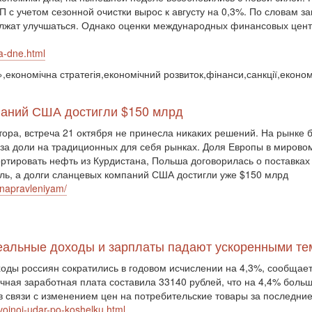
П с учетом сезонной очистки вырос к августу на 0,3%. По словам 
должат улучшаться. Однако оценки международных финансовых цен
a-dne.html
,економічна стратегія,економічний розвиток,фінанси,санкції,економ
мпаний США достигли $150 млрд
ора, встреча 21 октября не принесла никаких решений. На рынке 
 за доли на традиционных для себя рынках. Доля Европы в мировом
портировать нефть из Курдистана, Польша договорилась о поставка
ель, а долги сланцевых компаний США достигли уже $150 млрд
-napravleniyam/
 Реальные доходы и зарплаты падают ускоренными т
ды россиян сократились в годовом исчислении на 4,3%, сообщает 
ная заработная плата составила 33140 рублей, что на 4,4% больш
 связи с изменением цен на потребительские товары за последние
ojnoj-udar-po-koshelku.html