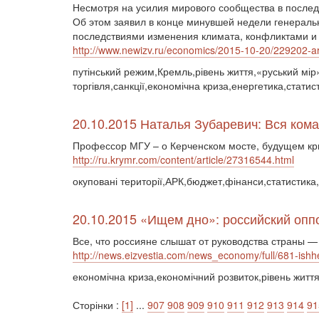
Несмотря на усилия мирового сообщества в послед
Об этом заявил в конце минувшей недели генераль
последствиями изменения климата, конфликтами и
http://www.newizv.ru/economics/2015-10-20/229202-ar
путінський режим,Кремль,рівень життя,«руський мір»
торгівля,санкції,економічна криза,енергетика,статис
20.10.2015 Наталья Зубаревич: Вся ком
Профессор МГУ – о Керченском мосте, будущем кр
http://ru.krymr.com/content/article/27316544.html
окуповані території,АРК,бюджет,фінанси,статистика
20.10.2015 «Ищем дно»: российский опп
Все, что россияне слышат от руководства страны —
http://news.eizvestia.com/news_economy/full/681-ish
економічна криза,економічний розвиток,рівень життя
Сторінки :
[1]
...
907
908
909
910
911
912
913
914
91