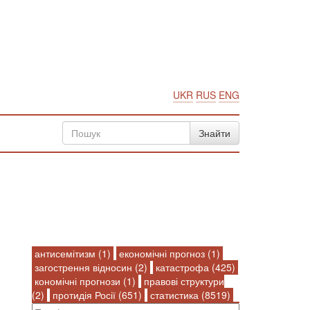
UKR
RUS
ENG
антисемітизм (1)
економічні прогноз (1)
загострення відносин (2)
катастрофа (425)
кономічні прогнози (1)
правові структури
(2)
протидія Росії (651)
статистика (8519)