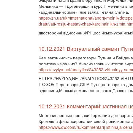
очікувати нашій країні в еру «після Меркель», ч
Мельника — «Дотеперішній курс Німеччини впис
кардинальних змін», яке взяла Тетяна Силіна.
https://zn.ua/ukr/international/andrij-melnik-dotep
dratuvati-rosiju-nastav-chas-kardinalnikh-zmin.htm
двосторонні відносини,ФРН,російсько-українські 
10.12.2021 Виртуальный саммит Пути
Чем закончились переговоры Путина и Байден
политику из-за них? Анализ главных итогов вир
https://hvylya.net/analytics/243252-virtualnyy-sa
HTTPS://HVYLYA,NET/ANALYTICS/243252-VIR
ITOGOV Переговори,США,Путін,договори та домо
відносини,Мінські домовленості,санкції,зовнішн
10.12.2021 Комментарий: Истинная це
Многочисленные попытки Германии договоритьс
Кремлю в финансировании своей ревизионистск
https://www.dw.com/ru/kommentarij-istinnaja-cen