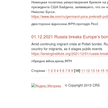
Немецкая политика умиротворения Кремля на р
президента США Байдена, заявившего, что он н
Николас Буссе.
https://www.dw.com/ru/germanii-pora-prekratit-poli
двосторонні відносини,ФРН,протидія Росії
01.12.2021 Russia breaks Europe’s bord
Amid continuing migrant crisis at Polish border, 
country for migrants, as it stages public events
https://lansinginstitute.org/2021/12/01/russia-bre
гібридна війна,криза,ФРН
Сторінки :
1
2
3
4
5
6
7
8
9
[10]
11
12
13
14
15
1
© Copyright 2015 CRS