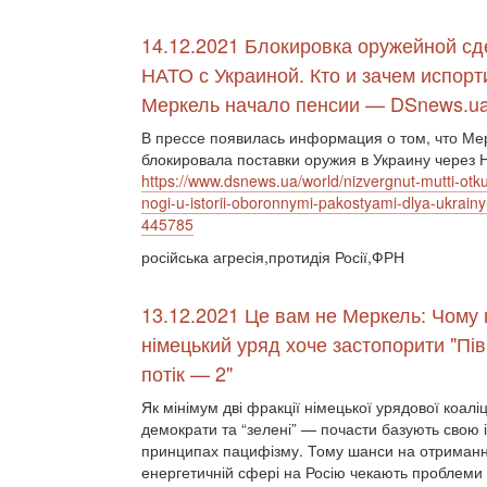
14.12.2021 Блокировка оружейной сд
НАТО с Украиной. Кто и зачем испорт
Меркель начало пенсии — DSnews.u
В прессе появилась информация о том, что Ме
блокировала поставки оружия в Украину через
https://www.dsnews.ua/world/nizvergnut-mutti-otku
nogi-u-istorii-oboronnymi-pakostyami-dlya-ukrai
445785
російська агресія,протидія Росії,ФРН
13.12.2021 Це вам не Меркель: Чому
німецький уряд хоче застопорити "Пів
потік — 2"
Як мінімум дві фракції німецької урядової коаліц
демократи та “зелені” — почасти базують свою 
принципах пацифізму. Тому шанси на отримання
енергетичній сфері на Росію чекають проблеми 