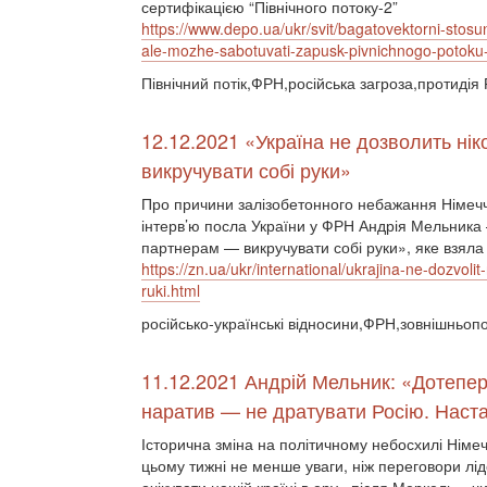
сертифікацією “Північного потоку-2”
https://www.depo.ua/ukr/svit/bagatovektorni-st
ale-mozhe-sabotuvati-zapusk-pivnichnogo-poto
Північний потік,ФРН,російська загроза,протидія 
12.12.2021 «Україна не дозволить ні
викручувати собі руки»
Про причини залізобетонного небажання Німеччи
інтерв’ю посла України у ФРН Андрія Мельника 
партнерам — викручувати собі руки», яке взяла
https://zn.ua/ukr/international/ukrajina-ne-dozvo
ruki.html
російсько-українські відносини,ФРН,зовнішньопол
11.12.2021 Андрій Мельник: «Дотепер
наратив — не дратувати Росію. Наста
Історична зміна на політичному небосхилі Нім
цьому тижні не менше уваги, ніж переговори лід