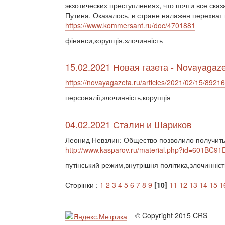
экзотических преступлениях, что почти все с
Путина. Оказалось, в стране налажен перехват
https://www.kommersant.ru/doc/4701881
фінанси,корупція,злочинність
15.02.2021 Новая газета - Novayagaze
https://novayagazeta.ru/articles/2021/02/15/892
персоналії,злочинність,корупція
04.02.2021 Сталин и Шариков
Леонид Невзлин: Общество позволило получит
http://www.kasparov.ru/material.php?id=601BC9
путінський режим,внутрішня політика,злочинніст
Сторінки :
1
2
3
4
5
6
7
8
9
[10]
11
12
13
14
15
1
© Copyright 2015 CRS