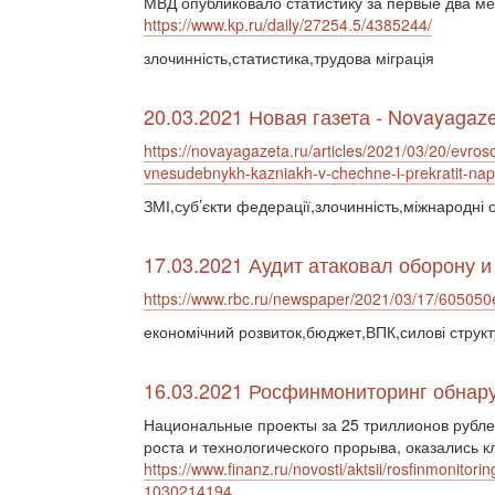
МВД опубликовало статистику за первые два ме
https://www.kp.ru/daily/27254.5/4385244/
злочинність,статистика,трудова міграція
20.03.2021 Новая газета - Novayagaze
https://novayagazeta.ru/articles/2021/03/20/evroso
vnesudebnykh-kazniakh-v-chechne-i-prekratit-nap
ЗМІ,суб’єкти федерації,злочинність,міжнародні 
17.03.2021 Аудит атаковал оборону 
https://www.rbc.ru/newspaper/2021/03/17/6050
економічний розвиток,бюджет,ВПК,силові структ
16.03.2021 Росфинмониторинг обнару
Национальные проекты за 25 триллионов рублей
роста и технологического прорыва, оказались кл
https://www.finanz.ru/novosti/aktsii/rosfinmonitor
1030214194