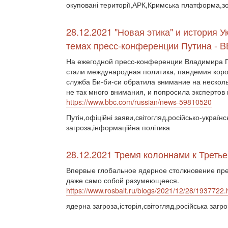
окуповані території,АРК,Кримська платформа,з
28.12.2021 "Новая этика" и история 
темах пресс-конференции Путина - 
На ежегодной пресс-конференции Владимира 
стали международная политика, пандемия коро
служба Би-би-си обратила внимание на нескол
не так много внимания, и попросила экспертов
https://www.bbc.com/russian/news-59810520
Путін,офіційні заяви,світогляд,російсько-україн
загроза,інформаційна політика
28.12.2021 Тремя колоннами к Треть
Впервые глобальное ядерное столкновение преп
даже само собой разумеющееся.
https://www.rosbalt.ru/blogs/2021/12/28/1937722.
ядерна загроза,історія,світогляд,російська заг