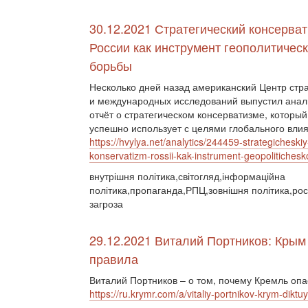
30.12.2021 Стратегический консерва
России как инструмент геополитичес
борьбы
Несколько дней назад американский Центр стра
и международных исследований выпустил анал
отчёт о стратегическом консерватизме, который
успешно использует с целями глобального вли
https://hvylya.net/analytics/244459-strategicheskiy
konservatizm-rossii-kak-instrument-geopolitiches
внутрішня політика,світогляд,інформаційна
політика,пропаганда,РПЦ,зовнішня політика,рос
загроза
29.12.2021 Виталий Портников: Крым
правила
Виталий Портников – о том, почему Кремль опа
https://ru.krymr.com/a/vitaliy-portnikov-krym-dikt