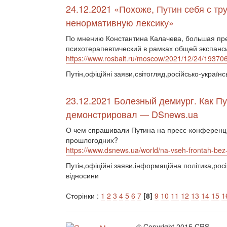
24.12.2021 «Похоже, Путин себя с тр
ненормативную лексику»
По мнению Константина Калачева, большая пр
психотерапевтический в рамках общей экспанс
https://www.rosbalt.ru/moscow/2021/12/24/19370
Путін,офіційні заяви,світогляд,російсько-українс
23.12.2021 Болезный демиург. Как П
демонстрировал — DSnews.ua
О чем спрашивали Путина на пресс-конференции
прошлогодних?
https://www.dsnews.ua/world/na-vseh-frontah-b
Путін,офіційні заяви,інформаційна політика,росі
відносини
Сторінки :
1
2
3
4
5
6
7
[8]
9
10
11
12
13
14
15
1
© Copyright 2015 CRS