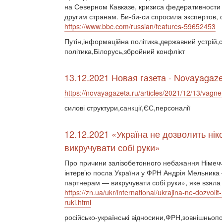
на Северном Кавказе, кризиса федеративности
другим странам. Би-би-си спросила экспертов,
https://www.bbc.com/russian/features-59652453
Путін,інформаційна політика,державний устрій,с
політика,Білорусь,збройний конфлікт
13.12.2021 Новая газета - Novayagaze
https://novayagazeta.ru/articles/2021/12/13/vagner
силові структури,санкції,ЄС,персоналії
12.12.2021 «Україна не дозволить ні
викручувати собі руки»
Про причини залізобетонного небажання Німеччи
інтерв’ю посла України у ФРН Андрія Мельника 
партнерам — викручувати собі руки», яке взяла
https://zn.ua/ukr/international/ukrajina-ne-dozvo
ruki.html
російсько-українські відносини,ФРН,зовнішньопол