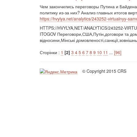
Чем закончились переговоры Путина и Байден
политику из-за них? Анализ главных итогов вир
https://hvylya.net/analytics/243252-virtualnyy-sa
HTTPS://HVYLYA,NET/ANALYTICS/243252-VIR
ITOGOV Переговори,США,Путін,договори та домо
відносини,Мінські домовленості,санкції,зовнішн
Сторінки :
1
[2]
3
4
5
6
7
8
9
10
11
...
[96]
© Copyright 2015 CRS