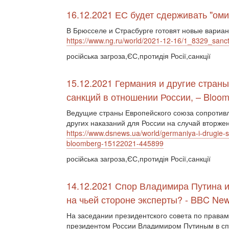
16.12.2021 ЕС будет сдерживать "оми
В Брюсселе и Страсбурге готовят новые вариа
https://www.ng.ru/world/2021-12-16/1_8329_sanct
російська загроза,ЄС,протидія Росії,санкції
15.12.2021 Германия и другие стран
санкций в отношении России, – Bloo
Ведущие страны Европейского союза сопротивл
других наказаний для России на случай вторже
https://www.dsnews.ua/world/germaniya-i-drugie-str
bloomberg-15122021-445899
російська загроза,ЄС,протидія Росії,санкції
14.12.2021 Спор Владимира Путина и
на чьей стороне эксперты? - BBC Ne
На заседании президентского совета по правам
президентом России Владимиром Путиным в спо