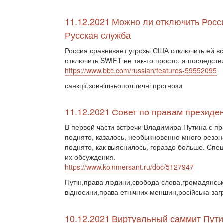
11.12.2021 Можно ли отключить Росс
Русская служба
Россия сравнивает угрозы США отключить ей в
отключить SWIFT не так-то просто, а последств
https://www.bbc.com/russian/features-59552095
санкції,зовнішньополітичні прогнози
11.12.2021 Совет по правам президе
В первой части встречи Владимира Путина с пр
поднято, казалось, необыкновенно много резон
поднято, как выяснилось, гораздо больше. Спе
их обсуждения.
https://www.kommersant.ru/doc/5127947
Путін,права людини,свобода слова,громадянське
відносини,права етнічних меншин,російська заг
10.12.2021 Виртуальный саммит Пути