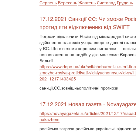
Серпень
Вересень
Жовтень
Листопад
Грудень
17.12.2021 Санкції ЄС: Чи зможе Росі
протидіяти відключенню від SWIFT
Погрози відключити Росію від міжнародної сист
здійснення платежів учора вперше доволі голо
у ЄС. Що є вельми хорошим сигналом — оскільк
повноваження на подібну дію має саме Євросо
Бельгії
https://www.depo.ua/ukr/svit/cheburnet-u-sferi-fina
zmozhe-rosiya-protidiyati-vidklyuchennyu-vid-swift
202112171403425
санкції,ЄС,зовнішньополітичні прогнози
17.12.2021 Новая газета - Novayagaze
https://novayagazeta.ru/articles/2021/12/17/napad
nakazhem
російська загроза,російсько-українські відносини