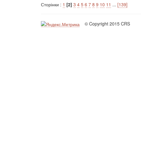
Сторінки :
1
[2]
3
4
5
6
7
8
9
10
11
...
[139]
© Copyright 2015 CRS