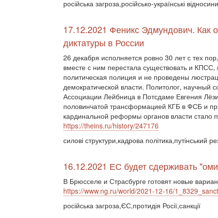
російська загроза,російсько-українські відносини
17.12.2021 Феникс Эдмундович. Как 
диктатуры в России
26 декабря исполняется ровно 30 лет с тех по
вместе с ним перестала существовать и КПСС,
политическая полиция и не проведены люстра
демократической власти. Политолог, научный 
Ассоциации Лейбница в Потсдаме Евгения Лёз
половинчатой трансформацией КГБ в ФСБ и при
кардинальной реформы органов власти стало п
https://theins.ru/history/247176
силові структури,кадрова політика,путінський р
16.12.2021 ЕС будет сдерживать "оми
В Брюсселе и Страсбурге готовят новые вариа
https://www.ng.ru/world/2021-12-16/1_8329_sanct
російська загроза,ЄС,протидія Росії,санкції