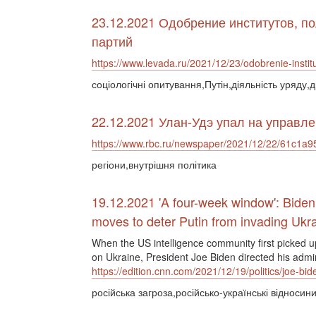
23.12.2021 Одобрение институтов, по
партий
https://www.levada.ru/2021/12/23/odobrenie-instituto
соціологічні опитування,Путін,діяльність уряду,
22.12.2021 Улан-Удэ упал на управл
https://www.rbc.ru/newspaper/2021/12/22/61c1
регіони,внутрішня політика
19.12.2021 'A four-week window': Biden
moves to deter Putin from invading Ukr
When the US intelligence community first picked up
on Ukraine, President Joe Biden directed his admini
https://edition.cnn.com/2021/12/19/politics/joe-b
російська загроза,російсько-українські відносин