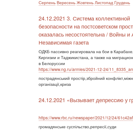
Серпень
Вересень
Жовтень
Листопад
Грудень
24.12.2021 3. Система коллективной
безопасности на постсоветском прос
оказалась несостоятельна / Войны и 
Независимая газета
ОДКБ пассивно реагировала на бои в Карабахе
Киргизии и Таджикистана, а также на миграцио
в Белоруссии
https://www.ng.ru/armies/2021-12-24/11_8335_ar
пострадянський простір,збройний конфлікт,між
організації,криза
24.12.2021 «Вызывает депрессию у г
https://www.rbc.ru/newspaper/2021/12/24/61c4
громадянське суспільство,репресії,суди