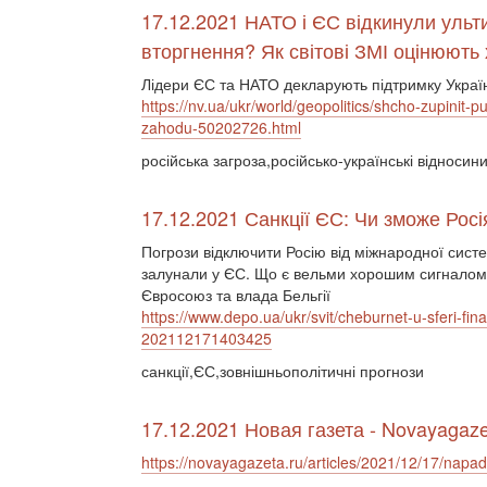
17.12.2021 НАТО і ЄС відкинули ульти
вторгнення? Як світові ЗМІ оцінюють
Лідери ЄС та НАТО декларують підтримку Україн
https://nv.ua/ukr/world/geopolitics/shcho-zupinit
zahodu-50202726.html
російська загроза,російсько-українські відносин
17.12.2021 Санкції ЄС: Чи зможе Рос
Погрози відключити Росію від міжнародної сист
залунали у ЄС. Що є вельми хорошим сигналом 
Євросоюз та влада Бельгії
https://www.depo.ua/ukr/svit/cheburnet-u-sferi-fin
202112171403425
санкції,ЄС,зовнішньополітичні прогнози
17.12.2021 Новая газета - Novayagaze
https://novayagazeta.ru/articles/2021/12/17/nap