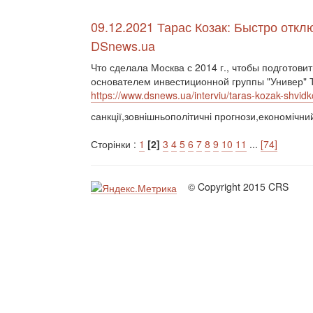
09.12.2021 Тарас Козак: Быстро отк
DSnews.ua
Что сделала Москва с 2014 г., чтобы подготови
основателем инвестиционной группы "Универ" 
https://www.dsnews.ua/interviu/taras-kozak-shvidk
санкції,зовнішньополітичні прогнози,економічни
Сторінки :
1
[2]
3
4
5
6
7
8
9
10
11
...
[74]
© Copyright 2015 CRS