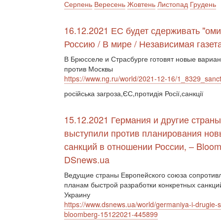
Серпень
Вересень
Жовтень
Листопад
Грудень
16.12.2021 ЕС будет сдерживать "оми
Россию / В мире / Независимая газет
В Брюсселе и Страсбурге готовят новые вариа
против Москвы
https://www.ng.ru/world/2021-12-16/1_8329_sanct
російська загроза,ЄС,протидія Росії,санкції
15.12.2021 Германия и другие стран
выступили против планирования нов
санкций в отношении России, – Bloo
DSnews.ua
Ведущие страны Европейского союза сопротив
планам быстрой разработки конкретных санкций
Украину
https://www.dsnews.ua/world/germaniya-i-drugie-str
bloomberg-15122021-445899