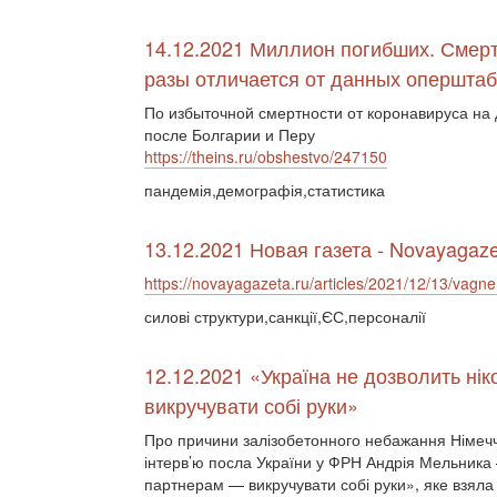
14.12.2021 Миллион погибших. Смерт
разы отличается от данных опершта
По избыточной смертности от коронавируса на
после Болгарии и Перу
https://theins.ru/obshestvo/247150
пандемія,демографія,статистика
13.12.2021 Новая газета - Novayagaze
https://novayagazeta.ru/articles/2021/12/13/vagner
силові структури,санкції,ЄС,персоналії
12.12.2021 «Україна не дозволить ні
викручувати собі руки»
Про причини залізобетонного небажання Німеччи
інтерв’ю посла України у ФРН Андрія Мельника 
партнерам — викручувати собі руки», яке взяла