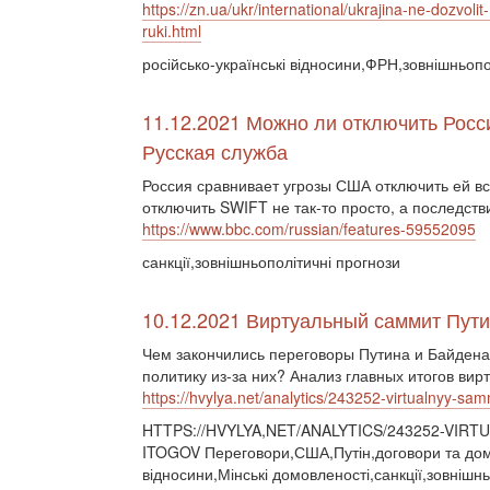
https://zn.ua/ukr/international/ukrajina-ne-dozvo
ruki.html
російсько-українські відносини,ФРН,зовнішньопол
11.12.2021 Можно ли отключить Росс
Русская служба
Россия сравнивает угрозы США отключить ей в
отключить SWIFT не так-то просто, а последств
https://www.bbc.com/russian/features-59552095
санкції,зовнішньополітичні прогнози
10.12.2021 Виртуальный саммит Пути
Чем закончились переговоры Путина и Байден
политику из-за них? Анализ главных итогов вир
https://hvylya.net/analytics/243252-virtualnyy-sa
HTTPS://HVYLYA,NET/ANALYTICS/243252-VIR
ITOGOV Переговори,США,Путін,договори та домо
відносини,Мінські домовленості,санкції,зовнішн