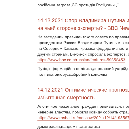
російська загроза,ЄС,протидія Росії,санкції
14.12.2021 Спор Владимира Путина и
на чьей стороне эксперты? - BBC Ne
На заседании президентского совета по правам
президентом России Владимиром Путиным в спо
на Северном Кавказе, кризиса федеративности
другим странам. Би-би-си спросила экспертов,
https://www.bbc.com/russian/features-59652453
Путін,інформаційна політика,державний устрій,с
політика,Білорусь,збройний конфлікт
14.12.2021 Оптимистические прогноз
избыточная смертность
Алогичное нежелание граждан прививаться, пр
неверие властям, помогли ковиду собрать стра
https://www.rosbalt.ru/moscow/2021/12/14/19356
демографія,пандемія,статистика