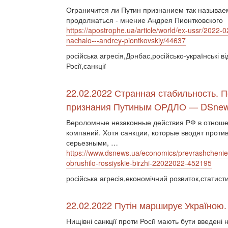
Ограничится ли Путин признанием так называем
продолжаться - мнение Андрея Пионтковского
https://apostrophe.ua/article/world/ex-ussr/2022-
nachalo---andrey-piontkovskiy/44637
російська агресія,Донбас,російсько-українські в
Росії,санкції
22.02.2022 Странная стабильность. П
признания Путиным ОРДЛО — DSnew
Вероломные незаконные действия РФ в отноше
компаний. Хотя санкции, которые вводят проти
серьезными, …
https://www.dsnews.ua/economics/prevrashchenie-
obrushilo-rossiyskie-birzhi-22022022-452195
російська агресія,економічний розвиток,статисти
22.02.2022 Путін марширує Україною.
Нищівні санкції проти Росії мають бути введені 