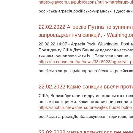
https://glavcom.ua/publications/putin-marshiruje-u
російська агресія,російсько-українські відносин
22.02.2022 Агресію Путіна не зупинил
запровадженням санкцій, - Washingto
22.02.22 14:07 - Агресія Росії: Washington Post 
Президенту США Джо Байдену вдалося частково 
тижням, однак зволікати із... Перегляд новини.
https://m.censor.net/ua/news/3318023/agresiyu_
російська загроза,міжнародна безпека,російсько-
22.02.2022 Какие санкции ввели прот
США, Великобритания и другие страны ответи
новыми санкциями. Какие ограничения ввели и
https://snob.ru/news/ne-somnevajtes-budet-bolno-kak
російська агресія,Донбас,окуповані території,про
22.02.2022 Запад возмутился решени