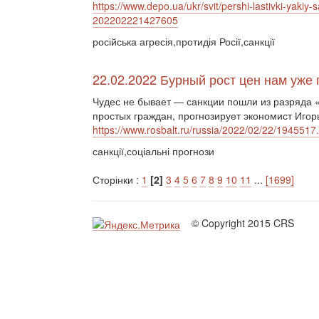
https://www.depo.ua/ukr/svit/pershi-lastivki-yakiy-
202202221427605
російська агресія,протидія Росії,санкції
22.02.2022 Бурный рост цен нам уже
Чудес не бывает — санкции пошли из разряда 
простых граждан, прогнозирует экономист Игор
https://www.rosbalt.ru/russia/2022/02/22/1945517
санкції,соціальні прогнози
Сторінки :
1
[2]
3
4
5
6
7
8
9
10
11
...
[1699]
© Copyright 2015 CRS