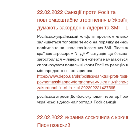
22.02.2022 Санкції проти Росії та
повномасштабне вторгнення в Україн
думають закордонні лідери та ЗМІ – 
Російсько-український конфлікт протягом кількох
залишається топовою темою на порядку денном
політиків та на шпальтах іноземних ЗМІ. Після 
країною агресором "Л-ДНР" ситуація ще більше
загострилася – лідери та експерти намагаються
спрогнозувати подальші кроки Росії та реакцію 
міжнародного співтовариства
https://www.depo.ua/ukr/politics/sanktsii-proti-rosii
povnomasshtabne-vtorgnennya-v-ukrainu-shcho-
zakordonni-lideri-ta-zmi-202202221427565
російська агресія,Донбас,окуповані території,ро
українські відносини,протидія Росії,санкції
22.02.2022 Украина соскочила с крюч
Пионтковский