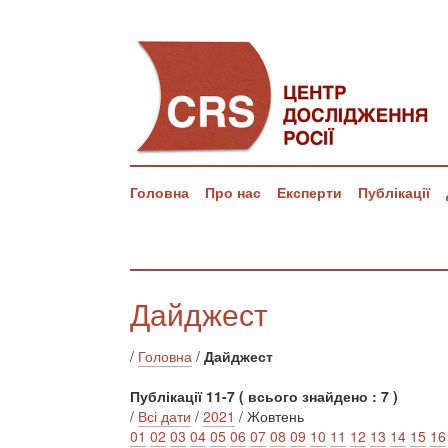
Головна
Про нас
Експерти
Публікації
Дайджест
/
Головна
/
Дайджест
Публікації 11-7 ( всього знайдено : 7 )
/
Всі дати
/
2021
/ Жовтень
01
02
03
04
05
06
07
08
09
10
11
12
13
14
15
16