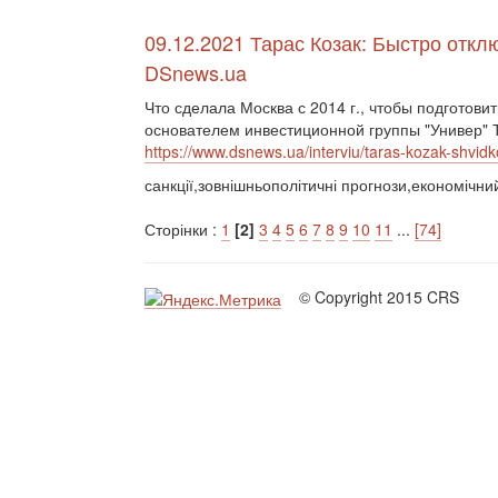
09.12.2021 Тарас Козак: Быстро отк
DSnews.ua
Что сделала Москва с 2014 г., чтобы подготови
основателем инвестиционной группы "Универ" 
https://www.dsnews.ua/interviu/taras-kozak-shvidk
санкції,зовнішньополітичні прогнози,економічни
Сторінки :
1
[2]
3
4
5
6
7
8
9
10
11
...
[74]
© Copyright 2015 CRS