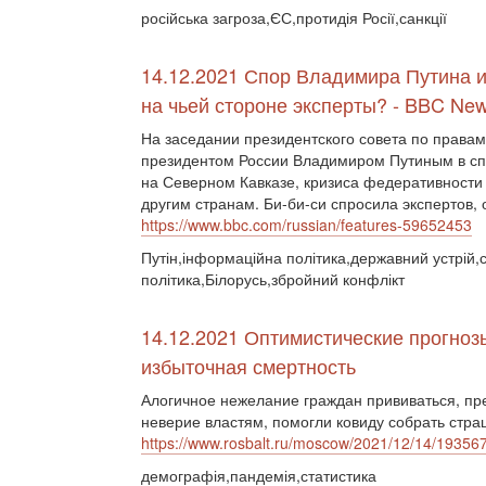
російська загроза,ЄС,протидія Росії,санкції
14.12.2021 Спор Владимира Путина и
на чьей стороне эксперты? - BBC Ne
На заседании президентского совета по правам
президентом России Владимиром Путиным в спо
на Северном Кавказе, кризиса федеративности
другим странам. Би-би-си спросила экспертов,
https://www.bbc.com/russian/features-59652453
Путін,інформаційна політика,державний устрій,с
політика,Білорусь,збройний конфлікт
14.12.2021 Оптимистические прогноз
избыточная смертность
Алогичное нежелание граждан прививаться, пр
неверие властям, помогли ковиду собрать стра
https://www.rosbalt.ru/moscow/2021/12/14/19356
демографія,пандемія,статистика