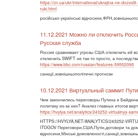
https://zn.ua/ukr/international/ukrajina-ne-dozvo
ruki.html
російсько-українські відносини,ФРН,зовнішньопол
11.12.2021 Можно ли отключить Росс
Русская служба
Россия сравнивает угрозы США отключить ей в
отключить SWIFT не так-то просто, а последств
https://www.bbc.com/russian/features-59552095
санкції,зовнішньополітичні прогнози
10.12.2021 Виртуальный саммит Пути
Чем закончились переговоры Путина и Байден
политику из-за них? Анализ главных итогов вир
https://hvylya.net/analytics/243252-virtualnyy-sa
HTTPS://HVYLYA,NET/ANALYTICS/243252-VIR
ITOGOV Переговори,США,Путін,договори та домо
відносини,Мінські домовленості,санкції,зовнішн