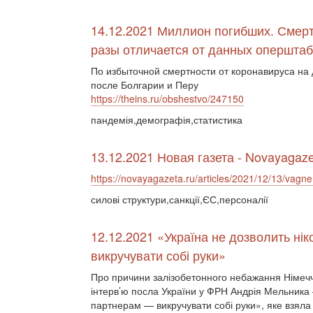
14.12.2021 Миллион погибших. Смерт
разы отличается от данных опершта
По избыточной смертности от коронавируса на
после Болгарии и Перу
https://theins.ru/obshestvo/247150
пандемія,демографія,статистика
13.12.2021 Новая газета - Novayagaze
https://novayagazeta.ru/articles/2021/12/13/vagner
силові структури,санкції,ЄС,персоналії
12.12.2021 «Україна не дозволить ні
викручувати собі руки»
Про причини залізобетонного небажання Німеччи
інтерв’ю посла України у ФРН Андрія Мельника 
партнерам — викручувати собі руки», яке взяла