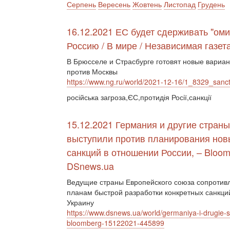
Серпень
Вересень
Жовтень
Листопад
Грудень
16.12.2021 ЕС будет сдерживать "оми
Россию / В мире / Независимая газет
В Брюсселе и Страсбурге готовят новые вариа
против Москвы
https://www.ng.ru/world/2021-12-16/1_8329_sanct
російська загроза,ЄС,протидія Росії,санкції
15.12.2021 Германия и другие стран
выступили против планирования нов
санкций в отношении России, – Bloo
DSnews.ua
Ведущие страны Европейского союза сопротив
планам быстрой разработки конкретных санкций
Украину
https://www.dsnews.ua/world/germaniya-i-drugie-str
bloomberg-15122021-445899