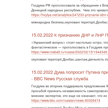
Госдума РФ проголосовала за обращение к Вла
Донецкой народных республик. Чем это чреват
https://hvylya.net/analytics/247233-priznanie-ldnr-i
міжнародна безпека,окуповані території,Донбас
15.02.2022 К признанию ДНР и ЛНР 
«Украинский вопрос» стоит настолько остро, ч
фантастическое — проголосовать в Госдуме пр
https://www.rosbalt.ru/russia/2022/02/15/1944349
окуповані території,Донбас,шантаж,діяльність 
15.02.2022 Дума попросит Путина пр
- BBC News Русская служба
Госдума во вторник поддержала предложение К
просьбой признать независимость самопровозг
мнению экспертов, это еще не означает, что и
https://www.bbc.com/russian/news-60326474
окуповані території,Донбас,Мінські домовленос