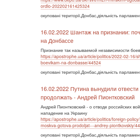
ordlo-202202161425324
окуповані території,Донбас,діяльність парламе
16.02.2022 Шантаж на признании: по
на Донбассе
Признание так называемой независимости боеви
https://apostrophe.ua/article/politics/2022-02-16
boevikam-na-donbasse/44524
окуповані території,Донбас,діяльність парламе
16.02.2022 Путина вынудили отвести 
продолжать - Андрей Пионтковский
Андрей Пионтковский - о отводе российских во
нападение на Украину
https://apostrophe.ua/article/politics/foreign-polic
moskva-gotova-prodoljat---andrey-piontkovskiy/4
окуповані території,Донбас,діяльність парламен