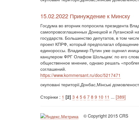
15.02.2022 Принуждение к Минску
Госдума во вторник попросила президента Вла
самопровозглашенных Донецкой и Луганской на
государств. Большинство депутатов, в том чис
проект КПРФ, который предполагал обращение 
единороссы. Владимир Путин уже оценил иници
канцлером ФРГ Олафом Шольцем: по его слова
общественное мнение, однако решать «пробле
соглашений.
https://www.kommersant.ru/doc/5217471
окуповані території,Донбас,Мінські домовленос
Сторінки :
1
[2]
3
4
5
6
7
8
9
10
11
...
[389]
© Copyright 2015 CRS