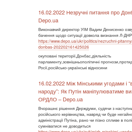
16.02.2022 Незручні питання про Дон
Depo.ua
Виконавчий директор УІМ Вадим Денисенко озв
бачення щодо ситуації довкола визнання Л-ДНР
https://www.depo.ua/ukr/politics/nezruchni-pitanny
donbas-202202161425026
окуповані території,Донбас,діяльність
парламенту,зовнішньополітичні прогнози,протид
Росії,російсько-українські відносини
16.02.2022 Між Мінськими угодами і 
народу”: Як Путін маніпулюватиме в
ОРДЛО – Depo.ua
Вчорашнє рішення Держдуми, судячи з наступн
російського керівництва, навряд чи буде негайн
адміністрації Путіна, рано чи пізно спливе в по
сумніватися не доводиться
https://www.depo.ua/ukr/svit/mizh-minskimi-ugod