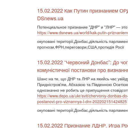
15.02.2022 Как Путин признанием О
DSnews.ua
Потенциальное признание "ДНР" и "ЛНР" — это 
https://www.dsnews.ua/world/kak-putin-priznanie
окуповані території,Донбас,діяльність парламе
прогнози,ФРН,переговори,США,протидія Росії
15.02.2022 “Червоний Донбас”: До ч
комуністичної постанови про визнанн
Шанс на те, що ДНР та ЛНР на якийсь час увійд
Придністров'ям, Абхазією та Південною Осетією,
однозначно не робить це припущення стовідсот
https://www.depo.ua/ukr/svit/chervoniy-donbas-d
postanovi-pro-viznannya-l-dnr-202202151424825
окуповані території,Донбас,діяльність парламен
15.02.2022 Признание ЛДНР. Игра Ро