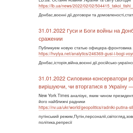
https://lb.ua/news/2022/02/02/504415_takoi_tishi_
Донбас,воєнні дії,договори та домовленості,ста
31.01.2022 Гуси и Боги войны на Дон
сражении
Публикуем новую статью офицера-фронтовика A
https://hvylya.net/analytics/246369-gusi-i-bogi-v
Донбас,історія,війна,воєнні дії,російсько-українс
31.01.2022 Силовики-консерватори р
вирішуючи, чи вторгатися в Україну 
New York Times аналізує, яким чином президен
його найближчі радники
https://nv.ua/ukr/world/geopolitics/radniki-putina-
путінський режим,Путін,персоналії,світогляд,зо
політика,репресії