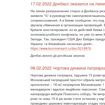
17.02.2022 Донбасс оказался на лин
На линии разграничения сторон в Донбассе рез
заявили “Ъ” в руководстве самопровозглашенны
соприкосновения. А в Киеве сообщили, что под 
звучали обвинения в организации провокаций.
Кремле констатировали: из-за действий Киева 
полномасштабного конфликта, но уже по вине М
Западе. Так, президент США Джо Байден преду
Украину «в ближайшие несколько дней».
https://www.kommersant.ru/doc/5218976
Донбас,воєнні дії,російська загроза
08.02.2022 Чортова дюжина патріарха
Чортова дюжина патріарха: підсумок 13 років п
Московський патріарший престол обрали митроп
хронологією – 16-м) патріархом Московським. 
менеджером і вдалою медійною персоною. Сам
напередодні виборів Помісного собору. Чи випр
роки та чому 13-й рік може стати останнім у кар
проводимо церковну інвентаризацію спадку патр