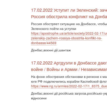
17.02.2022 Уступит ли Зеленский: за
Россия обострила конфликт на Донб
Россия обостряет ситуацию на Донбассе, чтобы
Зеленского пойти на уступки
https://apostrophe.ua/article/society/2022-02-17/ust
zelenskiy-zachem-rossiya-obostrila-konflikt-na-
donbasse/44569
Донбас,воєнні дії,шантаж
17.02.2022 Артдуэли в Донбассе даю
войне / Войны и Армии / Независимая
На фоне обострения обстановки в регионе к м
юге РФ подключились корабли Каспийской фло
https://www.ng.ru/armies/2022-02-17/1_8375_due
Донбас,воєнні дії,російська загроза,російсько-ук
відносини