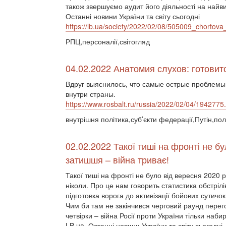
також звершуємо аудит його діяльності на найви
Останні новини України та світу сьогодні
https://lb.ua/society/2022/02/08/505009_chortov
РПЦ,персоналії,світогляд
04.02.2022 Анатомия слухов: готови
Вдруг выяснилось, что самые острые проблемы
внутри страны.
https://www.rosbalt.ru/russia/2022/02/04/1942775
внутрішня політика,суб’єкти федерації,Путін,пол
02.02.2022 Такої тиші на фронті не бу
затишшя – війна триває!
Такої тиші на фронті не було від вересня 2020 ро
ніколи. Про це нам говорить статистика обстріл
підготовка ворога до активізації бойових сутичок
Чим би там не закінчився черговий раунд перего
четвірки – війна Росії проти України тільки наби
LB.ua. Останні новини України та світу сьогодні