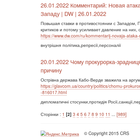
26.01.2022 Комментарий: Новая атак
Западу | DW | 26.01.2022
Повышая ставки в противостоянии с Западом, 
критиков и потому усиливает давление на них,
https://www.dw.com/ru/kommentarij-novaja-ataka-
внутрішня політика,репресії,персоналії
20.01.2022 Чому прокурорка-зрадниц
причину
Острівна держава Кабо-Верде зважила на аргум
https://glavcom.ua/country/politics/chomu-prokuro
-816017.html
дипломатичні стосунки,протидія Росії,санкції,пе
Сторінки :
1
[2]
3
4
5
6
7
8
9
10
11
...
[989]
© Copyright 2015 CRS