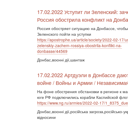
17.02.2022 Уступит ли Зеленский: за
Россия обострила конфликт на Донб
Россия обостряет ситуацию на Донбассе, чтобы
Зеленского пойти на уступки
https://apostrophe.ua/article/society/2022-02-17/ust
zelenskiy-zachem-rossiya-obostrila-konflikt-na-
donbasse/44569
Донбас,воєнні дії,шантаж
17.02.2022 Артдуэли в Донбассе даю
войне / Войны и Армии / Независимая
На фоне обострения обстановки в регионе к м
юге РФ подключились корабли Каспийской фло
https://www.ng.ru/armies/2022-02-17/1_8375_due
Донбас,воєнні дії,російська загроза,російсько-ук
відносини