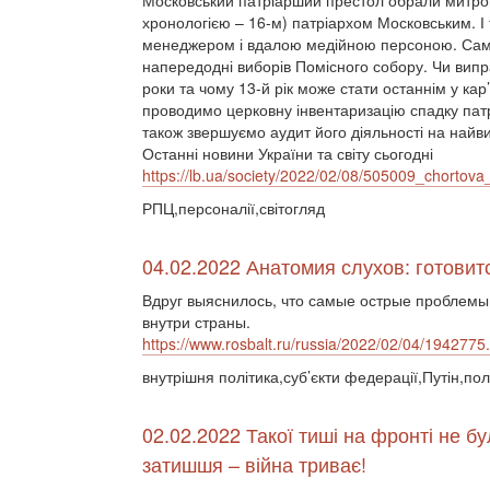
Московський патріарший престол обрали митроп
хронологією – 16-м) патріархом Московським. 
менеджером і вдалою медійною персоною. Сам
напередодні виборів Помісного собору. Чи випр
роки та чому 13-й рік може стати останнім у кар
проводимо церковну інвентаризацію спадку патр
також звершуємо аудит його діяльності на найви
Останні новини України та світу сьогодні
https://lb.ua/society/2022/02/08/505009_chortov
РПЦ,персоналії,світогляд
04.02.2022 Анатомия слухов: готови
Вдруг выяснилось, что самые острые проблемы
внутри страны.
https://www.rosbalt.ru/russia/2022/02/04/1942775
внутрішня політика,суб’єкти федерації,Путін,пол
02.02.2022 Такої тиші на фронті не бу
затишшя – війна триває!