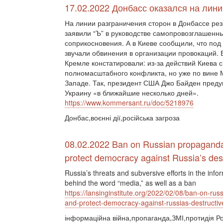
17.02.2022 Донбасс оказался на лин
На линии разграничения сторон в Донбассе рез
заявили “Ъ” в руководстве самопровозглашенны
соприкосновения. А в Киеве сообщили, что под 
звучали обвинения в организации провокаций.
Кремле констатировали: из-за действий Киева 
полномасштабного конфликта, но уже по вине М
Западе. Так, президент США Джо Байден преду
Украину «в ближайшие несколько дней».
https://www.kommersant.ru/doc/5218976
Донбас,воєнні дії,російська загроза
08.02.2022 Ban on Russian propaganda
protect democracy against Russia’s dest
Russia’s threats and subversive efforts in the inf
behind the word “media,” as well as a ban
https://lansinginstitute.org/2022/02/08/ban-on-r
and-protect-democracy-against-russias-destructive
інформаційна війна,пропаганда,ЗМІ,протидія Ро