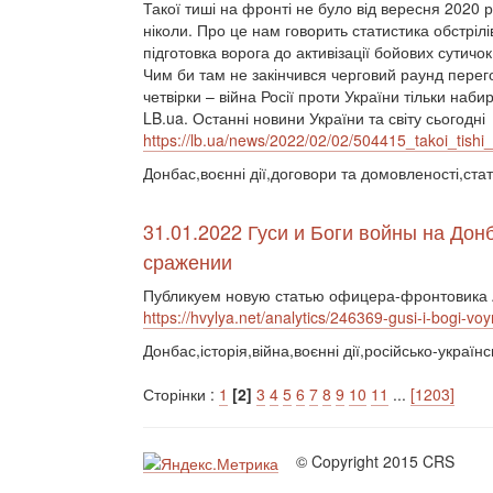
Такої тиші на фронті не було від вересня 2020 ро
ніколи. Про це нам говорить статистика обстріл
підготовка ворога до активізації бойових сутичок
Чим би там не закінчився черговий раунд перего
четвірки – війна Росії проти України тільки наби
LB.ua. Останні новини України та світу сьогодні
https://lb.ua/news/2022/02/02/504415_takoi_tishi_
Донбас,воєнні дії,договори та домовленості,ста
31.01.2022 Гуси и Боги войны на Дон
сражении
Публикуем новую статью офицера-фронтовика A
https://hvylya.net/analytics/246369-gusi-i-bogi-v
Донбас,історія,війна,воєнні дії,російсько-українс
Сторінки :
1
[2]
3
4
5
6
7
8
9
10
11
...
[1203]
© Copyright 2015 CRS