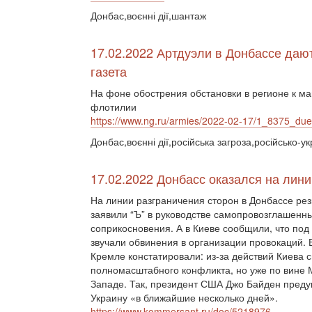
Донбас,воєнні дії,шантаж
17.02.2022 Артдуэли в Донбассе дают
газета
На фоне обострения обстановки в регионе к м
флотилии
https://www.ng.ru/armies/2022-02-17/1_8375_due
Донбас,воєнні дії,російська загроза,російсько-ук
17.02.2022 Донбасс оказался на лин
На линии разграничения сторон в Донбассе рез
заявили “Ъ” в руководстве самопровозглашенны
соприкосновения. А в Киеве сообщили, что под 
звучали обвинения в организации провокаций.
Кремле констатировали: из-за действий Киева 
полномасштабного конфликта, но уже по вине М
Западе. Так, президент США Джо Байден преду
Украину «в ближайшие несколько дней».
https://www.kommersant.ru/doc/5218976