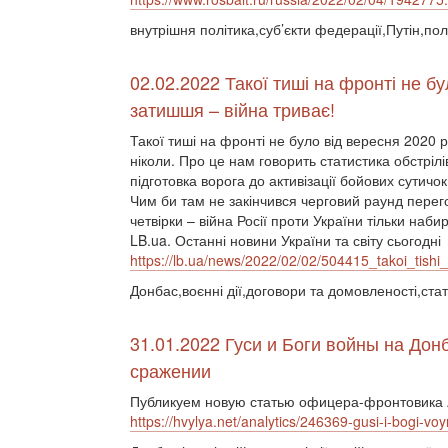
внутрішня політика,суб’єкти федерації,Путін,пол
02.02.2022 Такої тиші на фронті не бу
затишшя – війна триває!
Такої тиші на фронті не було від вересня 2020 ро
ніколи. Про це нам говорить статистика обстріл
підготовка ворога до активізації бойових сутичок
Чим би там не закінчився черговий раунд перего
четвірки – війна Росії проти України тільки наби
LB.ua. Останні новини України та світу сьогодні
https://lb.ua/news/2022/02/02/504415_takoi_tishi_
Донбас,воєнні дії,договори та домовленості,ста
31.01.2022 Гуси и Боги войны на Дон
сражении
Публикуем новую статью офицера-фронтовика A
https://hvylya.net/analytics/246369-gusi-i-bogi-v