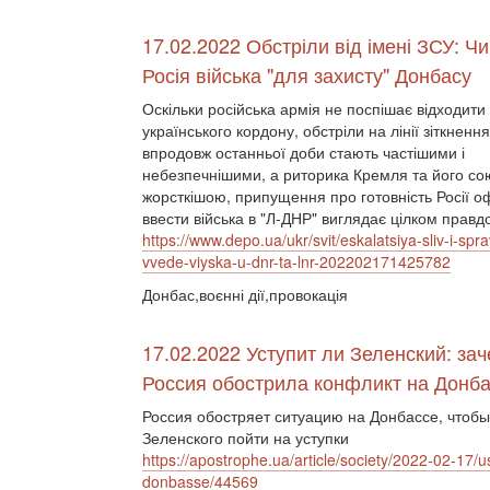
17.02.2022 Обстріли від імені ЗСУ: Ч
Росія війська "для захисту" Донбасу
Оскільки російська армія не поспішає відходити 
українського кордону, обстріли на лінії зіткненн
впродовж останньої доби стають частішими і
небезпечнішими, а риторика Кремля та його со
жорсткішою, припущення про готовність Росії о
ввести війська в "Л-ДНР" виглядає цілком прав
https://www.depo.ua/ukr/svit/eskalatsiya-sliv-i-spra
vvede-viyska-u-dnr-ta-lnr-202202171425782
Донбас,воєнні дії,провокація
17.02.2022 Уступит ли Зеленский: за
Россия обострила конфликт на Донб
Россия обостряет ситуацию на Донбассе, чтобы
Зеленского пойти на уступки
https://apostrophe.ua/article/society/2022-02-17/us
donbasse/44569