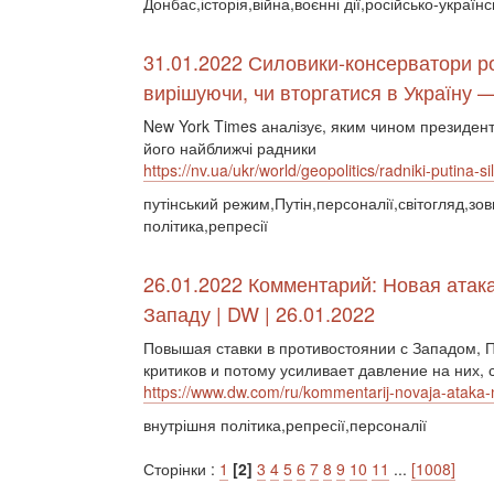
Донбас,історія,війна,воєнні дії,російсько-українс
31.01.2022 Силовики-консерватори р
вирішуючи, чи вторгатися в Україну 
New York Times аналізує, яким чином президен
його найближчі радники
https://nv.ua/ukr/world/geopolitics/radniki-putina-
путінський режим,Путін,персоналії,світогляд,зо
політика,репресії
26.01.2022 Комментарий: Новая атак
Западу | DW | 26.01.2022
Повышая ставки в противостоянии с Западом, 
критиков и потому усиливает давление на них,
https://www.dw.com/ru/kommentarij-novaja-ataka-
внутрішня політика,репресії,персоналії
Сторінки :
1
[2]
3
4
5
6
7
8
9
10
11
...
[1008]