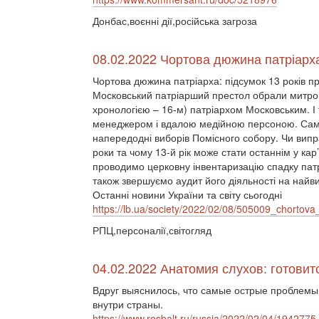
Донбас,воєнні дії,російська загроза
08.02.2022 Чортова дюжина патріарха
Чортова дюжина патріарха: підсумок 13 років п
Московський патріарший престол обрали митроп
хронологією – 16-м) патріархом Московським. 
менеджером і вдалою медійною персоною. Сам
напередодні виборів Помісного собору. Чи випр
роки та чому 13-й рік може стати останнім у кар
проводимо церковну інвентаризацію спадку патр
також звершуємо аудит його діяльності на найви
Останні новини України та світу сьогодні
https://lb.ua/society/2022/02/08/505009_chortov
РПЦ,персоналії,світогляд
04.02.2022 Анатомия слухов: готови
Вдруг выяснилось, что самые острые проблемы
внутри страны.
https://www.rosbalt.ru/russia/2022/02/04/1942775