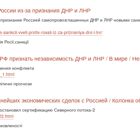
России из-за признания ДНР и ЛНР
 признание Россией самопровозглашенных ДНР и ЛНР новыми санкц
ankcii-vveli-protiv-rossii-iz-za-priznaniya-dnr-i-lnr/
я Росії,санкції
РФ признать независимость ДНР и ЛНР / В мире / Не
шения конфликта
_1.html
літичні прогнози
нейших экономических сделок с Россией / Колонка о
иостановил сертификацию Северного потока-2
22.html
омовленості