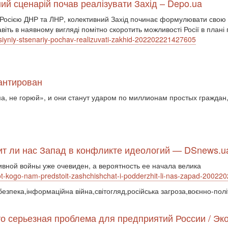
ний сценарій почав реалізувати Захід – Depo.ua
осією ДНР та ЛНР, колективний Захід починає формулювати свою сан
віть в наявному вигляді помітно скоротить можливості Росії в плані
nktsiyniy-stsenariy-pochav-realizuvati-zakhid-202202221427605
рантирован
, не горюй», и они станут ударом по миллионам простых граждан,
т ли нас Запад в конфликте идеологий — DSnews.u
вной войны уже очевиден, а вероятность ее начала велика
-ot-kogo-nam-predstoit-zashchishchat-i-podderzhit-li-nas-zapad-2002
 безпека,інформаційна війна,світогляд,російська загроза,воєнно-пол
то серьезная проблема для предприятий России / Эк