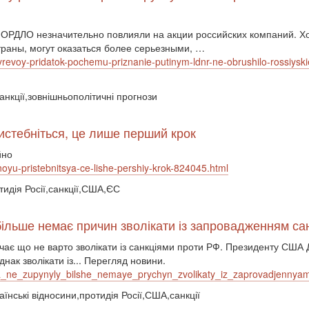
ОРДЛО незначительно повлияли на акции российских компаний. Х
траны, могут оказаться более серьезными, …
evoy-pridatok-pochemu-priznanie-putinym-ldnr-ne-obrushilo-rossiyski
анкції,зовнішньополітичні прогнози
истебніться, це лише перший крок
йно
inoyu-pristebnitsya-ce-lishe-pershiy-krok-824045.html
отидія Росії,санкції,США,ЄС
більше немає причин зволікати із запровадженням сан
значає що не варто зволікати із санкціями проти РФ. Президенту СШ
нак зволікати із... Перегляд новини.
na_ne_zupynyly_bilshe_nemaye_prychyn_zvolikaty_iz_zaprovadjennya
їнські відносини,протидія Росії,США,санкції