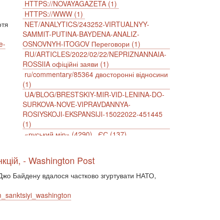
HTTPS://NOVAYAGAZETA (1)
HTTPS://WWW (1)
отя
NET/ANALYTICS/243252-VIRTUALNYY-
SAMMIT-PUTINA-BAYDENA-ANALIZ-
e-
OSNOVNYH-ITOGOV Переговори (1)
RU/ARTICLES/2022/02/22/NEPRIZNANNAIA-
ROSSIIA офіційні заяви (1)
ru/commentary/85364 двосторонні відносини
(1)
UA/BLOG/BRESTSKIY-MIR-VID-LENINA-DO-
SURKOVA-NOVE-VIPRAVDANNYA-
ROSIYSKOJI-EKSPANSIJI-15022022-451445
(1)
«руський мір» (4290)
ЄС (137)
імперіалізм (38)
інформаційна безпека (2)
інформаційна війна (3847)
кцій, - Washington Post
інформаційна політика (903)
А Джо Байдену вдалося частково згуртувати НАТО,
інцидент (1246)
іслам (510)
історія (4811)
агресія (2)
антиамериканізм (1188)
m_sanktsiyi_washington
антисемітизм (1)
АРК (7225)
Афганістан (14)
біженці (126)
Білорусь (111)
безпека (2)