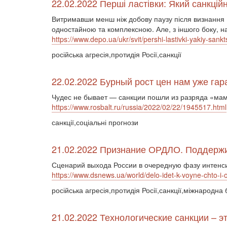
22.02.2022 Перші ластівки: Який санкцій
Витримавши менш ніж добову паузу після визнання Р
одностайною та комплексною. Але, з іншого боку, на
https://www.depo.ua/ukr/svit/pershi-lastivki-yakiy-sa
російська агресія,протидія Росії,санкції
22.02.2022 Бурный рост цен нам уже га
Чудес не бывает — санкции пошли из разряда «мама
https://www.rosbalt.ru/russia/2022/02/22/1945517.html
санкції,соціальні прогнози
21.02.2022 Признание ОРДЛО. Поддержи
Сценарий выхода России в очередную фазу интенси
https://www.dsnews.ua/world/delo-idet-k-voyne-chto-i
російська агресія,протидія Росії,санкції,міжнародна
21.02.2022 Технологические санкции – э