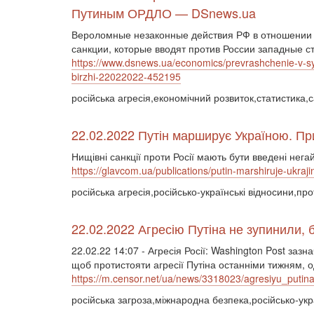
Путиным ОРДЛО — DSnews.ua
Вероломные незаконные действия РФ в отношении 
санкции, которые вводят против России западные с
https://www.dsnews.ua/economics/prevrashchenie-v-syr
birzhi-22022022-452195
російська агресія,економічний розвиток,статистика,с
22.02.2022 Путін марширує Україною. Пр
Нищівні санкції проти Росії мають бути введені нега
https://glavcom.ua/publications/putin-marshiruje-ukraj
російська агресія,російсько-українські відносини,пр
22.02.2022 Агресію Путіна не зупинили, 
22.02.22 14:07 - Агресія Росії: Washington Post за
щоб протистояти агресії Путіна останніми тижням, од
https://m.censor.net/ua/news/3318023/agresiyu_puti
російська загроза,міжнародна безпека,російсько-укра