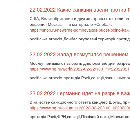
22.02.2022 Какие санкции ввели против 
США, Великобритания и другие страны ответили на
решения Москвы — в материале «Сноба».
https://snob.ru/news/ne-somnevajtes-budet-bolno-kakie-s
російська агресія,Донбас,окуповані території,протиді
22.02.2022 Запад возмутился решением 
Москву призывают выбрать дипломатию для разре
https://www.ng.ru/world/2022-02-22/100_mir22022021
російська агресія,протидія Росії,санкції,зовнішньопо
22.02.2022 Германия идет на разрыв важ
В качестве санкционного ответа канцлер Шольц пр
https://www.ng.ru/columnist/2022-02-22/100_k220220
протидія Росії,ФРН,санкції,Північний потік,Мінські д