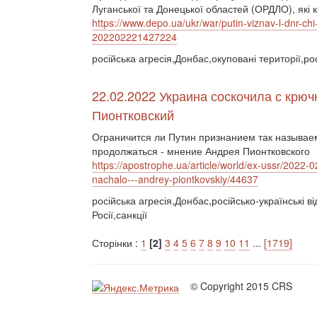
Луганської та Донецької областей (ОРДЛО), які
https://www.depo.ua/ukr/war/putin-viznav-l-dnr-ch
202202221427224
російська агресія,Донбас,окуповані території,ро
22.02.2022 Украина соскочила с крюч
Пионтковский
Ограничится ли Путин признанием так называем
продолжаться - мнение Андрея Пионтковского
https://apostrophe.ua/article/world/ex-ussr/2022-
nachalo---andrey-piontkovskiy/44637
російська агресія,Донбас,російсько-українські в
Росії,санкції
Сторінки :
1
[2]
3
4
5
6
7
8
9
10
11
...
[1719]
© Copyright 2015 CRS