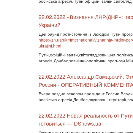
російська агресія,Путін,офіційні заяви,світогля
22.02.2022 «Визнання ЛНР/ДНР»: пере
України?
Цей раунд протистояння із Заходом Путін прогр
https://zn.ua/ukr/international/viznannja-lnrdnr-p
ukrajini.html
Путін,офіційні заяви,світогляд,зовнішня політика
агресія,Донбас,зовнішньополітичні прогнози,Мін
22.02.2022 Александр Самарский: Э
России - ОПЕРАТИВНЫЙ КОММЕНТ
Вчера поздно вечером президент России Влад
російська агресія,Донбас,окуповані території,ро
22.02.2022 Новая реальность от Пути
готовиться — DSnews.ua
Фактически нам предстоит жить в условиях осаж