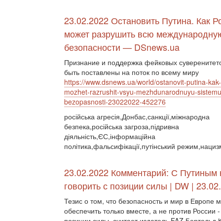
23.02.2022 Остановить Путина. Как Р
может разрушить всю международну
безопасности — DSnews.ua
Признание и поддержка фейковых суверенитето
быть поставлены на поток по всему миру
https://www.dsnews.ua/world/ostanovit-putina-kak-
mozhet-razrushit-vsyu-mezhdunarodnuyu-sistemu
bezopasnosti-23022022-452276
російська агресія,Донбас,санкції,міжнародна
безпека,російська загроза,підривна
діяльність,ЄС,інформаційна
політика,фальсифікації,путінський режим,нациз
23.02.2022 Комментарий: С Путиным
говорить с позиции силы | DW | 23.02
Тезис о том, что безопасность и мир в Европе 
обеспечить только вместе, а не против России 
позиции силы, считает издатель FAZ Бертольд 