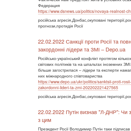
Федерация
https://www.dsnews.ua/politics/novaya-realnost-
російська агресія,Донбас,окуповані території,ро
прогнози,протидія Росії
22.02.2022 Санкції проти Росії та п
закордонні лідери та ЗМІ – Depo.ua
Російсько-український конфлікт протягом кільк
світових політиків та на шпальтах іноземних ЗМ
більше загострилася – лідери та експерти намаг
них міжнародного співтовариства
https://www.depo.ua/ukr/politics/sanktsii-proti-
zakordonni-lideri-ta-zmi-202202221427565
російська агресія,Донбас,окуповані території,рос
22.02.2022 Путін визнав "Л-ДНР": Чи з
з цим
Президент Росії Володимир Путін таки підписав