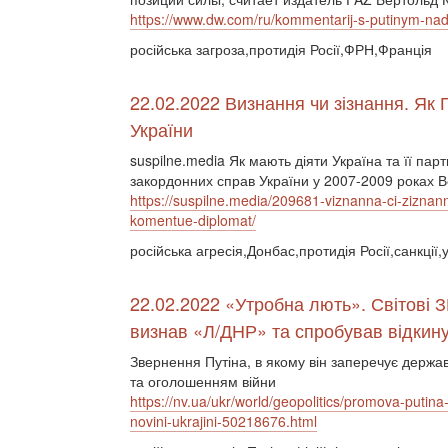
https://www.dw.com/ru/kommentarij-s-putinym-nado
російська загроза,протидія Росії,ФРН,Франція
22.02.2022 Визнання чи зізнання. Як 
України
suspilne.media Як мають діяти Україна та її пар
закордонних справ України у 2007-2009 роках 
https://suspilne.media/209681-viznanna-ci-ziznann
komentue-diplomat/
російська агресія,Донбас,протидія Росії,санкції,
22.02.2022 «Утробна лють». Світові З
визнав «Л/ДНР» та спробував відкину
Звернення Путіна, в якому він заперечує держа
та оголошенням війни
https://nv.ua/ukr/world/geopolitics/promova-putina-
novini-ukrajini-50218676.html