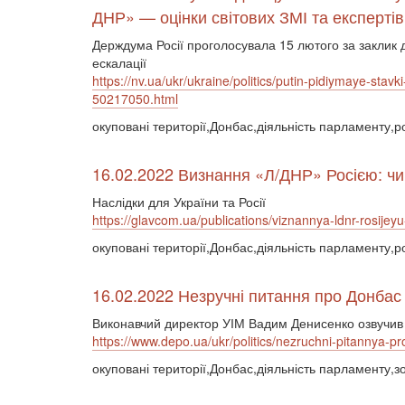
ДНР» — оцінки світових ЗМІ та експертів
Держдума Росії проголосувала 15 лютого за заклик
ескалації
https://nv.ua/ukr/ukraine/politics/putin-pidiymaye-stavk
50217050.html
окуповані території,Донбас,діяльність парламенту,р
16.02.2022 Визнання «Л/ДНР» Росією: чи
Наслідки для України та Росії
https://glavcom.ua/publications/viznannya-ldnr-rosije
окуповані території,Донбас,діяльність парламенту,р
16.02.2022 Незручні питання про Донбас
Виконавчий директор УІМ Вадим Денисенко озвучив 
https://www.depo.ua/ukr/politics/nezruchni-pitannya
окуповані території,Донбас,діяльність парламенту,зо