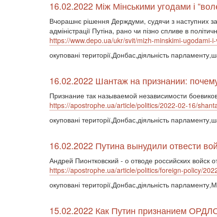
16.02.2022 Між Мінськими угодами і “в
Вчорашнє рішення Держдуми, судячи з наступних зая
адміністрації Путіна, рано чи пізно спливе в політи
https://www.depo.ua/ukr/svit/mizh-minskimi-ugodami
окуповані території,Донбас,діяльність парламенту,
16.02.2022 Шантаж на признании: почем
Признание так называемой независимости боевиков 
https://apostrophe.ua/article/politics/2022-02-16/sh
окуповані території,Донбас,діяльність парламенту,
16.02.2022 Путина вынудили отвести вой
Андрей Пионтковский - о отводе российских войск 
https://apostrophe.ua/article/politics/foreign-policy/2
окуповані території,Донбас,діяльність парламенту,М
15.02.2022 Как Путин признанием ОРДЛ