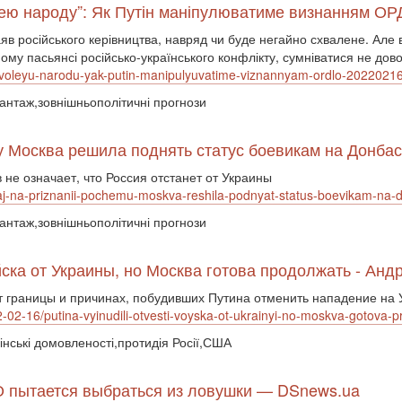
олею народу”: Як Путін маніпулюватиме визнанням О
в російського керівництва, навряд чи буде негайно схвалене. Але 
чному пасьянсі російсько-українського конфлікту, сумніватися не дов
-i-voleyu-narodu-yak-putin-manipulyuvatime-viznannyam-ordlo-202202
шантаж,зовнішньополітичні прогнози
у Москва решила поднять статус боевикам на Донба
не означает, что Россия отстанет от Украины
antaj-na-priznanii-pochemu-moskva-reshila-podnyat-status-boevikam-na
шантаж,зовнішньополітичні прогнози
ска от Украины, но Москва готова продолжать - Анд
от границы и причинах, побудивших Путина отменить нападение на 
022-02-16/putina-vyinudili-otvesti-voyska-ot-ukrainyi-no-moskva-gotova-
інські домовленості,протидія Росії,США
О пытается выбраться из ловушки — DSnews.ua