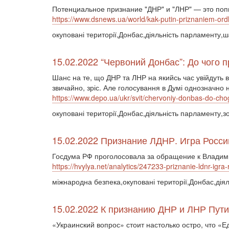
Потенциальное признание "ДНР" и "ЛНР" — это попы
https://www.dsnews.ua/world/kak-putin-priznaniem-or
окуповані території,Донбас,діяльність парламенту,
15.02.2022 “Червоний Донбас”: До чого 
Шанс на те, що ДНР та ЛНР на якийсь час увійдуть 
звичайно, зріс. Але голосування в Думі однозначно
https://www.depo.ua/ukr/svit/chervoniy-donbas-do-c
окуповані території,Донбас,діяльність парламенту,з
15.02.2022 Признание ЛДНР. Игра Росси
Госдума РФ проголосовала за обращение к Владими
https://hvylya.net/analytics/247233-priznanie-ldnr-igra-r
міжнародна безпека,окуповані території,Донбас,дія
15.02.2022 К признанию ДНР и ЛНР Пут
«Украинский вопрос» стоит настолько остро, что «