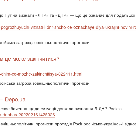
 до Путіна визнати «ЛНР» та «ДНР» — що це означає для подальшої
i-pogrozhuyuchi-viznati-l-dnr-shcho-ce-oznachaye-dlya-ukrajini-novini-ro
осійська загроза,зовнішньополітичні прогнози
м це може закінчитися?
yu-chim-ce-mozhe-zakinchitisya-822411.html
осійська загроза,зовнішньополітичні прогнози
 – Depo.ua
своє бачення щодо ситуації довкола визнання Л-ДНР Росією
-pro-donbas-202202161425026
внішньополітичні прогнози,протидія Росії,російсько-українські відн