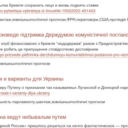
тка Кремля сохранить лицо и вновь поднять ставки
dlo-pytaetsya-vybratsya-iz-lovushki-15022022-451403
шантаж,зовнішньополітичні прогнози,ФРН,переговори,США,протидія Р
призведе підтримка Держдумою комуністичної постан
в клуб фінансованих з Кремля “недодержав” разом з Придністров'ям,
 не робить це припущення стовідсотково достовірним
hogo-prizvede-pidtrimka-derzhdumoyu-komunistichnoi-postanovi-pro-v
овнішньополітичні прогнози
и и варианты для Украины
ру Путину о признании так называемых Луганской и Донецкой нар
ossii-i-varianty-dlya-ukrainy
льність парламенту,шантаж,зовнішньополітичні прогнози
ина ведут небывалым путем
Единой России» пришлось решиться на нечто фантастическое — про