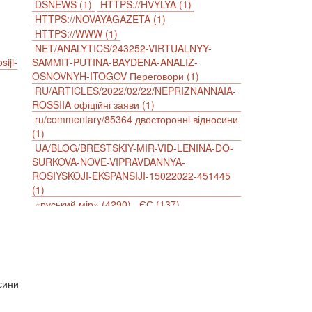
DSNEWS (1)
HTTPS://HVYLYA (1)
HTTPS://NOVAYAGAZETA (1)
HTTPS://WWW (1)
NET/ANALYTICS/243252-VIRTUALNYY-
siji-
SAMMIT-PUTINA-BAYDENA-ANALIZ-
OSNOVNYH-ITOGOV Переговори (1)
RU/ARTICLES/2022/02/22/NEPRIZNANNAIA-
ROSSIIA офіційні заяви (1)
ru/commentary/85364 двосторонні відносини
(1)
UA/BLOG/BRESTSKIY-MIR-VID-LENINA-DO-
SURKOVA-NOVE-VIPRAVDANNYA-
ROSIYSKOJI-EKSPANSIJI-15022022-451445
(1)
«руський мір» (4290)
ЄС (137)
імперіалізм (38)
інформаційна безпека (2)
інформаційна війна (3847)
інформаційна політика (903)
інцидент (1246)
іслам (510)
історія (4811)
агресія (2)
антиамериканізм (1188)
осини
антисемітизм (1)
АРК (7225)
Афганістан (14)
біженці (126)