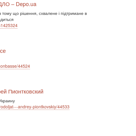
РДЛО – Depo.ua
Білорусь (111)
безпека (2)
безробіття (295)
бюджет (1557)
в тому що рішення, схвалене і підтримане в
відносини (1)
візит (1601)
війна (1682)
одиться
ВВП (1030)
Великобританія (17)
161425324
вибори (5377)
внутрішньополітичні прогнози (6)
внутрішня політика (9225)
воєнні дії (1022)
воєнно-політичні прогнози (4976)
ссе
воєнно-політичні прогнози (1)
восторонні відносини (1)
ВПК (2634)
-donbasse/44524
врегулювання (2782)
врегулювання конфлікту (1191)
врегулювання (1)
гібридна війна (3724)
гонка озброєнь (720)
рей Пионтковский
громадська думка (1837)
громадська думка Путін (1)
Украину
громадянське права людини (1)
prodoljat---andrey-piontkovskiy/44533
громадянське суспільство (1751)
гуманітарна політика (2042)
діяльність (10)
діяльність уряду (1292)
двосторонні (1)
двосторонні відносин (1)