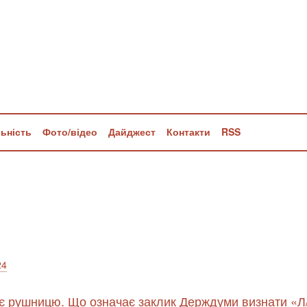
льність
Фото/відео
Дайджест
Контакти
RSS
24
тує рушницю. Що означає заклик Держдуми визнати «Л