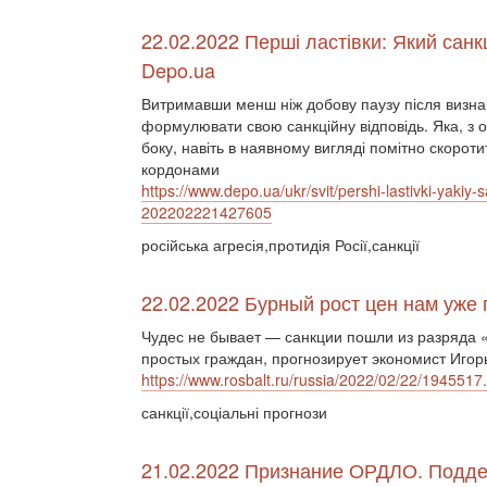
22.02.2022 Перші ластівки: Який санк
Depo.ua
Витримавши менш ніж добову паузу після визна
формулювати свою санкційну відповідь. Яка, з 
боку, навіть в наявному вигляді помітно скороти
кордонами
https://www.depo.ua/ukr/svit/pershi-lastivki-yakiy-
202202221427605
російська агресія,протидія Росії,санкції
22.02.2022 Бурный рост цен нам уже
Чудес не бывает — санкции пошли из разряда 
простых граждан, прогнозирует экономист Игор
https://www.rosbalt.ru/russia/2022/02/22/1945517
санкції,соціальні прогнози
21.02.2022 Признание ОРДЛО. Подде