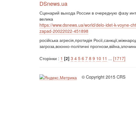
DSnews.ua
Сценарий выхода России в очередную фазу инт
велика
https://www.dsnews.ua/world/delo-idet-k-voyne-cht
zapad-20022022-451898
російська агресія,протидія Росії,санкції,міжнар
загроза,воєнно-політичні прогнози,війна,злочин
Сторінки :
1
[2]
3
4
5
6
7
8
9
10
11
...
[1717]
© Copyright 2015 CRS