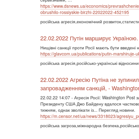
https://www.dsnews.ua/economics/prevrashchenie-
obrushilo-rossiyskie-birzhi-22022022-452195
російська агресія,економічний розвиток,статисти
22.02.2022 Путін марширує Україною.
Нищівні санкції проти Росії мають бути введені 
https://glavcom.ua/publications/putin-marshiruje-u
російська агресія,російсько-українські відносин
22.02.2022 Агресію Путіна не зупинил
запровадженням санкцій, - Washingto
22.02.22 14:07 - Агресія Росії: Washington Post 
Президенту США Джо Байдену вдалося частково 
тижням, однак зволікати із... Перегляд новини.
https://m.censor.net/ua/news/3318023/agresiyu_
російська загроза,міжнародна безпека,російсько-