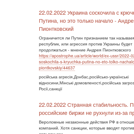
22.02.2022 Украина соскочила с крюч
Путина, но это только начало - Андр
Пионтковский
Ограничится ли Путин признанием так называ
республик, или агрессия против Украины будет
продолжаться - мнение Андрея Пионтковского
https://apostrophe.ua/article/world/ex-ussr/2022-0
soskochila-s-kryuchka-putina-no-eto-tolko-nachal
piontkovskiy/44637
російська агресія,Донбас,російсько-українські
відносини,Мінські домовленості,російська загро
Росії,санкції
22.02.2022 Странная стабильность. 
российские биржи не рухнули из-за
Вероломные незаконные действия РФ в отноше
компаний. Хотя санкции, которые вводят проти
серьезными, …