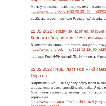
Москву призывают выбрать дипломатию для р
https://www.ng.ru/world/2022-02-22/100_mir2202
російська агресія,протидія Росії,санкції,зовнішн
22.02.2022 Германия идет на разрыв
Колонка обозревателя / Независимая
В качестве санкционного ответа канцлер Шоль
https://www.ng.ru/columnist/2022-02-22/100_k22
протидія Росії,ФРН,санкції,Північний потік,Мінсь
22.02.2022 Перші ластівки: Який санк
Depo.ua
Витримавши менш ніж добову паузу після визна
формулювати свою санкційну відповідь. Яка, з 
боку, навіть в наявному вигляді помітно скороти
кордонами
https://www.depo.ua/ukr/svit/pershi-lastivki-yakiy-