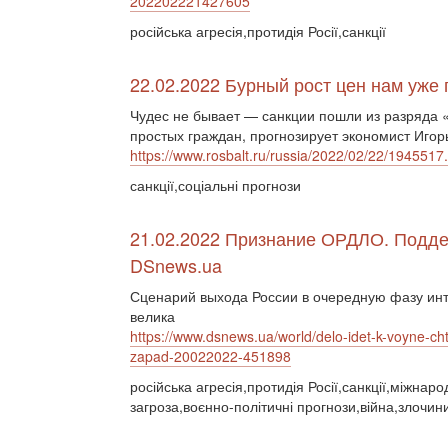
202202221427605
російська агресія,протидія Росії,санкції
22.02.2022 Бурный рост цен нам уже
Чудес не бывает — санкции пошли из разряда 
простых граждан, прогнозирует экономист Игор
https://www.rosbalt.ru/russia/2022/02/22/1945517
санкції,соціальні прогнози
21.02.2022 Признание ОРДЛО. Подде
DSnews.ua
Сценарий выхода России в очередную фазу инт
велика
https://www.dsnews.ua/world/delo-idet-k-voyne-cht
zapad-20022022-451898
російська агресія,протидія Росії,санкції,міжнар
загроза,воєнно-політичні прогнози,війна,злочин