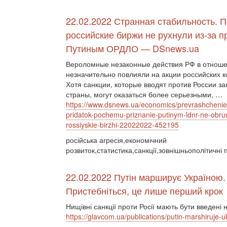
22.02.2022 Странная стабильность. 
российские биржи не рухнули из-за п
Путиным ОРДЛО — DSnews.ua
Вероломные незаконные действия РФ в отнош
незначительно повлияли на акции российских 
Хотя санкции, которые вводят против России з
страны, могут оказаться более серьезными, …
https://www.dsnews.ua/economics/prevrashchenie
pridatok-pochemu-priznanie-putinym-ldnr-ne-obrus
rossiyskie-birzhi-22022022-452195
російська агресія,економічний
розвиток,статистика,санкції,зовнішньополітичні 
22.02.2022 Путін марширує Україною.
Пристебніться, це лише перший крок
Нищівні санкції проти Росії мають бути введені 
https://glavcom.ua/publications/putin-marshiruje-u