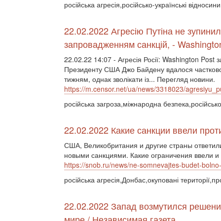
російська агресія,російсько-українські відносин
22.02.2022 Агресію Путіна не зупинил
запровадженням санкцій, - Washingto
22.02.22 14:07 - Агресія Росії: Washington Post 
Президенту США Джо Байдену вдалося частково 
тижням, однак зволікати із... Перегляд новини.
https://m.censor.net/ua/news/3318023/agresiyu_
російська загроза,міжнародна безпека,російсько-
22.02.2022 Какие санкции ввели прот
США, Великобритания и другие страны ответи
новыми санкциями. Какие ограничения ввели и
https://snob.ru/news/ne-somnevajtes-budet-bolno-kak
російська агресія,Донбас,окуповані території,про
22.02.2022 Запад возмутился решени
мире / Независимая газета