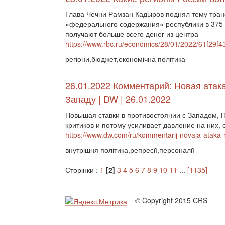
Глава Чечни Рамзан Кадыров поднял тему тран
«федерального содержания» республики в 375 
получают больше всего денег из центра
https://www.rbc.ru/economics/28/01/2022/61f29
регіони,бюджет,економічна політика
26.01.2022 Комментарий: Новая атак
Западу | DW | 26.01.2022
Повышая ставки в противостоянии с Западом, 
критиков и потому усиливает давление на них,
https://www.dw.com/ru/kommentarij-novaja-ataka-
внутрішня політика,репресії,персоналії
Сторінки :
1
[2]
3
4
5
6
7
8
9
10
11
...
[1135]
© Copyright 2015 CRS