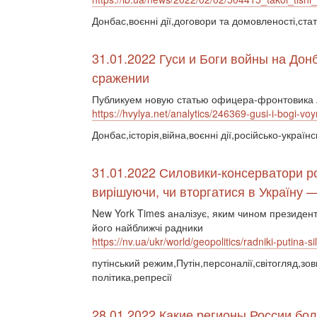
Донбас,воєнні дії,договори та домовленості,ста
31.01.2022 Гуси и Боги войны на Дон
сражении
Публикуем новую статью офицера-фронтовика A
https://hvylya.net/analytics/246369-gusi-i-bogi-v
Донбас,історія,війна,воєнні дії,російсько-українс
31.01.2022 Силовики-консерватори р
вирішуючи, чи вторгатися в Україну 
New York Times аналізує, яким чином президен
його найближчі радники
https://nv.ua/ukr/world/geopolitics/radniki-putina-
путінський режим,Путін,персоналії,світогляд,зо
політика,репресії
28.01.2022 Какие регионы России бол