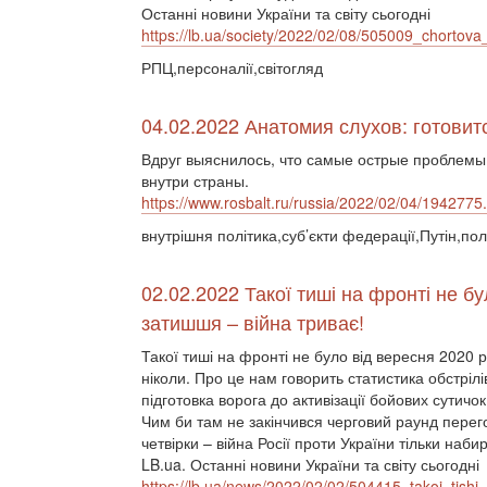
Останні новини України та світу сьогодні
https://lb.ua/society/2022/02/08/505009_chortov
РПЦ,персоналії,світогляд
04.02.2022 Анатомия слухов: готови
Вдруг выяснилось, что самые острые проблемы
внутри страны.
https://www.rosbalt.ru/russia/2022/02/04/1942775
внутрішня політика,суб’єкти федерації,Путін,пол
02.02.2022 Такої тиші на фронті не бу
затишшя – війна триває!
Такої тиші на фронті не було від вересня 2020 ро
ніколи. Про це нам говорить статистика обстріл
підготовка ворога до активізації бойових сутичок
Чим би там не закінчився черговий раунд перего
четвірки – війна Росії проти України тільки наби
LB.ua. Останні новини України та світу сьогодні
https://lb.ua/news/2022/02/02/504415_takoi_tishi_