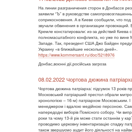
На линии разграничения сторон в Донбассе рез
заявили “Ъ” в руководстве самопровозглашенны
соприкосновения. А в Киеве сообщили, что под 
звучали обвинения в организации провокаций.
Кремле констатировали: из-за действий Киева 
полномасштабного конфликта, но уже по вине М
Западе. Так, президент США Джо Байден преду
Украину «в ближайшие несколько дней».
https://www.kommersant.ru/doc/5218976
Донбас,воєнні дії,російська загроза
08.02.2022 Чортова дюжина патріарха
Чортова дюжина патріарха: підсумок 13 років п
Московський патріарший престол обрали митроп
хронологією – 16-м) патріархом Московським. 
менеджером і вдалою медійною персоною. Сам
напередодні виборів Помісного собору. Чи випр
роки та чому 13-й рік може стати останнім у кар
проводимо церковну інвентаризацію спадку патр
також звершуємо аудит його діяльності на найви