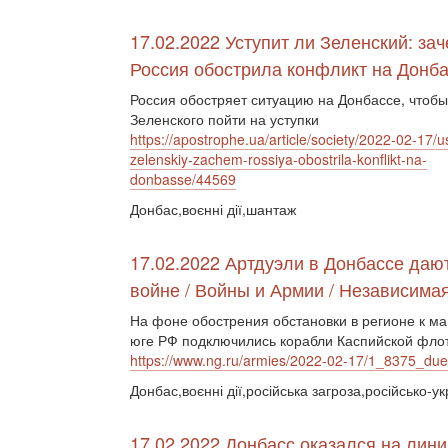
17.02.2022 Уступит ли Зеленский: за
Россия обострила конфликт на Донб
Россия обостряет ситуацию на Донбассе, чтобы
Зеленского пойти на уступки
https://apostrophe.ua/article/society/2022-02-17/ust
zelenskiy-zachem-rossiya-obostrila-konflikt-na-
donbasse/44569
Донбас,воєнні дії,шантаж
17.02.2022 Артдуэли в Донбассе даю
войне / Войны и Армии / Независимая
На фоне обострения обстановки в регионе к м
юге РФ подключились корабли Каспийской фло
https://www.ng.ru/armies/2022-02-17/1_8375_due
Донбас,воєнні дії,російська загроза,російсько-ук
17.02.2022 Донбасс оказался на лин