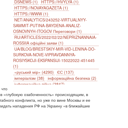
DSNEWS (1)
HTTPS://HVYLYA (1)
HTTPS://NOVAYAGAZETA (1)
HTTPS://WWW (1)
NET/ANALYTICS/243252-VIRTUALNYY-
SAMMIT-PUTINA-BAYDENA-ANALIZ-
OSNOVNYH-ITOGOV Переговори (1)
RU/ARTICLES/2022/02/22/NEPRIZNANNAIA-
ROSSIIA офіційні заяви (1)
UA/BLOG/BRESTSKIY-MIR-VID-LENINA-DO-
SURKOVA-NOVE-VIPRAVDANNYA-
ROSIYSKOJI-EKSPANSIJI-15022022-451445
(1)
«руський мір» (4290)
ЄС (137)
імперіалізм (38)
інформаційна безпека (2)
інформаційна війна (3847)
 что
інформаційна політика (903)
зив «глубокую озабоченность» происходящим, в
інцидент (1246)
іслам (510)
історія (4811)
абного конфликта, но уже по вине Москвы и ее
антиамериканізм (1188)
антисемітизм (1)
ожидать нападения РФ на Украину «в ближайшие
АРК (7225)
Афганістан (14)
біженці (126)
Білорусь (111)
безпека (2)
безробіття (295)
бюджет (1557)
відносини (1)
візит (1601)
війна (1682)