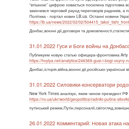
“втішною” цифрою ховається посилена підготовка воро
закінчився черговий раунд переговорів радників, а п
Політика - портал новин LB.ua. Останні новини Украї
https://lb.ua/news/2022/02/02/504415_takoi_tishi_front
Донбас,воєнні дії,договори та домовленості,статист
31.01.2022 Гуси и Боги войны на Донбас
Публикуем новую статью офицера-фронтовика Arty 
https://hvylya.net/analytics/246369-gusi-i-bogi-voyny
Донбас,історія,війна,воєнні дії,російсько-українські 
31.01.2022 Силовики-консерватори родом
New York Times аналізує, яким чином президент РФ
https://nv.ua/ukr/world/geopolitics/radniki-putina-silov
путінський режим,Путін,персоналії,світогляд,зовніш
26.01.2022 Комментарий: Новая атака на