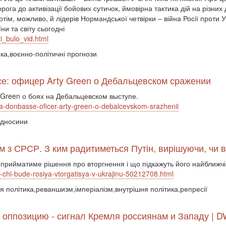
га до активізації бойових сутичок, ймовірна тактика дій на різних 
отім, можливо, й лідерів Нормандської четвірки – війна Росії проти 
ни та світу сьогодні
i_bulo_vid.html
ика,воєнно-політичні прогнози
се: офицер Arty Green о Дебальцевском сражении
Green о боях на Дебальцевском выступе.
-na-donbasse-oficer-arty-green-o-debalcevskom-srazhenii
відносини
 з СРСР. З ким радитиметься Путін, вирішуючи, чи 
 прийматиме рішення про вторгнення і що підкажуть його найближч
iki-chi-bude-rosiya-vtorgatisya-v-ukrajinu-50212708.html
ня політика,реваншизм,імперіалізм,внутрішня політика,репресії
 оппозицию - сигнал Кремля россиянам и Западу | DW