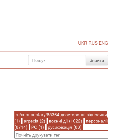
UKR
RUS
ENG
ru/commentary/85364 двосторонні відносини
(1)
агресія (2)
воєнні дії (1022)
персоналії
(8714)
РЄ (1)
русифікація (83)