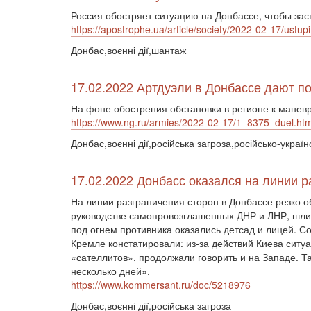
Россия обостряет ситуацию на Донбассе, чтобы заст
https://apostrophe.ua/article/society/2022-02-17/ustup
Донбас,воєнні дії,шантаж
17.02.2022 Артдуэли в Донбассе дают по
На фоне обострения обстановки в регионе к манев
https://www.ng.ru/armies/2022-02-17/1_8375_duel.htm
Донбас,воєнні дії,російська загроза,російсько-україн
17.02.2022 Донбасс оказался на линии 
На линии разграничения сторон в Донбассе резко о
руководстве самопровозглашенных ДНР и ЛНР, шли в
под огнем противника оказались детсад и лицей. С
Кремле констатировали: из-за действий Киева ситу
«сателлитов», продолжали говорить и на Западе. 
несколько дней».
https://www.kommersant.ru/doc/5218976
Донбас,воєнні дії,російська загроза