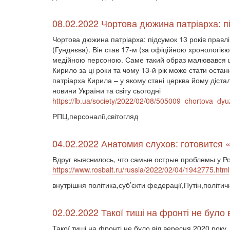
08.02.2022 Чортова дюжина патріарха: п
Чортова дюжина патріарха: підсумок 13 років прав
(Гундяєва). Він став 17-м (за офіційною хронологі
медійною персоною. Саме такий образ малювався це
Кирило за ці роки та чому 13-й рік може стати оста
патріарха Кирила – у якому стані церква йому діста
новини України та світу сьогодні
https://lb.ua/society/2022/02/08/505009_chortova_dy
РПЦ,персоналії,світогляд
04.02.2022 Анатомия слухов: готовится
Вдруг выяснилось, что самые острые проблемы у Р
https://www.rosbalt.ru/russia/2022/02/04/1942775.html
внутрішня політика,суб’єкти федерації,Путін,політич
02.02.2022 Такої тиші на фронті не було 
Такої тиші на фронті не було від вересня 2020 року. 