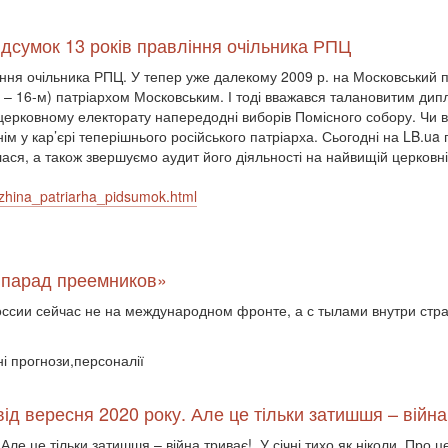
ідсумок 13 років правління очільника РПЦ
ління очільника РПЦ. У тепер уже далекому 2009 р. на Московськи
єю – 16-м) патріархом Московським. І тоді вважався талановитим 
рковному електорату напередодні виборів Помісного собору. Чи в
ннім у кар’єрі теперішнього російського патріарха. Сьогодні на LB.u
лася, а також звершуємо аудит його діяльності на найвищій церковні
uzhina_patriarha_pidsumok.html
 «парад преемников»
оссии сейчас не на международном фронте, а с тылами внутри стр
ні прогнози,персоналії
від вересня 2020 року. Але це тільки затишшя – війна
Але це тільки затишшя – війна триває!. У січні тихо як ніколи. Про ц