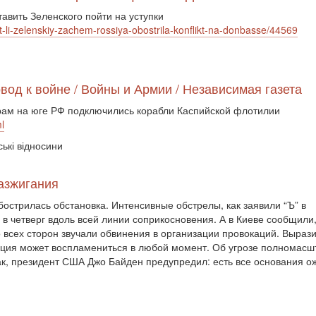
авить Зеленского пойти на уступки
it-li-zelenskiy-zachem-rossiya-obostrila-konflikt-na-donbasse/44569
вод к войне / Войны и Армии / Независимая газета
рам на юге РФ подключились корабли Каспийской флотилии
l
ські відносини
разжигания
бострилась обстановка. Интенсивные обстрелы, как заявили “Ъ” в
 четверг вдоль всей линии соприкосновения. А в Киеве сообщили,
о всех сторон звучали обвинения в организации провокаций. Выра
ация может воспламениться в любой момент. Об угрозе полномасшт
Так, президент США Джо Байден предупредил: есть все основания 