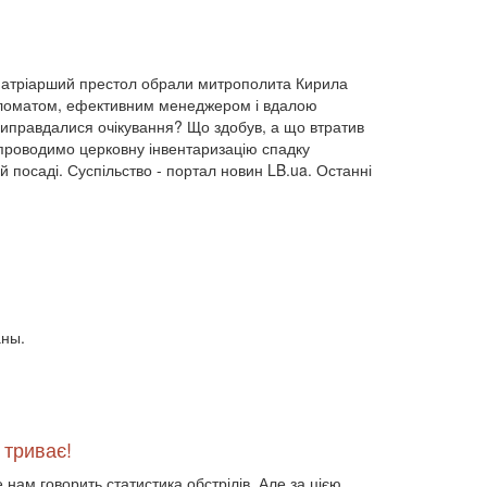
ВВП (1030)
Великобританія (17)
вибори (5377)
внутрішньополітичні прогнози (6)
й патріарший престол обрали митрополита Кирила
внутрішня політика (9225)
дипломатом, ефективним менеджером і вдалою
воєнно-політичні прогнози (4976)
иправдалися очікування? Що здобув, а що втратив
воєнно-політичні прогнози (1)
a проводимо церковну інвентаризацію спадку
восторонні відносини (1)
ВПК (2634)
й посаді. Суспільство - портал новин LB.ua. Останні
врегулювання (2782)
врегулювання конфлікту (1191)
врегулювання (1)
гібридна війна (3724)
гонка озброєнь (720)
громадська думка (1837)
громадська думка Путін (1)
громадянське права людини (1)
громадянське суспільство (1751)
аны.
гуманітарна політика (2042)
діяльність (10)
діяльність парламенту (1330)
діяльність уряду (1292)
двосторонні (1)
двосторонні відносин (1)
 триває!
двосторонні відносини (13789)
двосторонні стосунки (1084)
е нам говорить статистика обстрілів. Але за цією