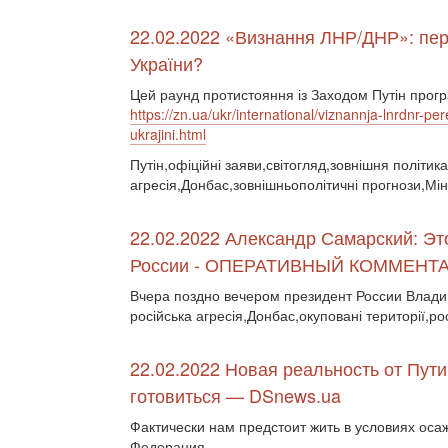
22.02.2022 «Визнання ЛНР/ДНР»: пере
України?
Цей раунд протистояння із Заходом Путін прогр
https://zn.ua/ukr/international/viznannja-lnrdnr-p
ukrajini.html
Путін,офіційні заяви,світогляд,зовнішня політика
агресія,Донбас,зовнішньополітичні прогнози,Мін
22.02.2022 Александр Самарский: Э
России - ОПЕРАТИВНЫЙ КОММЕНТ
Вчера поздно вечером президент России Влад
російська агресія,Донбас,окуповані території,ро
22.02.2022 Новая реальность от Пути
готовиться — DSnews.ua
Фактически нам предстоит жить в условиях осаж
Федерация