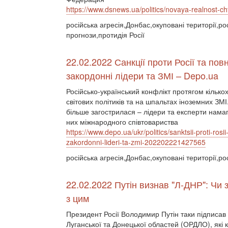
https://www.dsnews.ua/politics/novaya-realnost-
російська агресія,Донбас,окуповані території,ро
прогнози,протидія Росії
22.02.2022 Санкції проти Росії та п
закордонні лідери та ЗМІ – Depo.ua
Російсько-український конфлікт протягом кільк
світових політиків та на шпальтах іноземних ЗМ
більше загострилася – лідери та експерти намаг
них міжнародного співтовариства
https://www.depo.ua/ukr/politics/sanktsii-proti-
zakordonni-lideri-ta-zmi-202202221427565
російська агресія,Донбас,окуповані території,рос
22.02.2022 Путін визнав "Л-ДНР": Чи з
з цим
Президент Росії Володимир Путін таки підписав
Луганської та Донецької областей (ОРДЛО), які