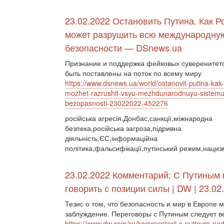
23.02.2022 Остановить Путина. Как Р
может разрушить всю международну
безопасности — DSnews.ua
Признание и поддержка фейковых суверенитето
быть поставлены на поток по всему миру
https://www.dsnews.ua/world/ostanovit-putina-kak-
mozhet-razrushit-vsyu-mezhdunarodnuyu-sistemu
bezopasnosti-23022022-452276
російська агресія,Донбас,санкції,міжнародна
безпека,російська загроза,підривна
діяльність,ЄС,інформаційна
політика,фальсифікації,путінський режим,нациз
23.02.2022 Комментарий: С Путиным
говорить с позиции силы | DW | 23.02
Тезис о том, что безопасность и мир в Европе 
заблуждение. Переговоры с Путиным следует ве
https://www.dw.com/ru/kommentarij-s-putinym-nado