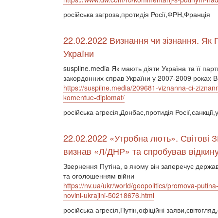
російська загроза,протидія Росії,ФРН,Франція
22.02.2022 Визнання чи зізнання. Як 
України
suspilne.media Як мають діяти Україна та її пар
закордонних справ України у 2007-2009 роках 
https://suspilne.media/209681-viznanna-ci-ziznann
komentue-diplomat/
російська агресія,Донбас,протидія Росії,санкції,
22.02.2022 «Утробна лють». Світові З
визнав «Л/ДНР» та спробував відкину
Звернення Путіна, в якому він заперечує держа
та оголошенням війни
https://nv.ua/ukr/world/geopolitics/promova-putina-
novini-ukrajini-50218676.html
російська агресія,Путін,офіційні заяви,світогля