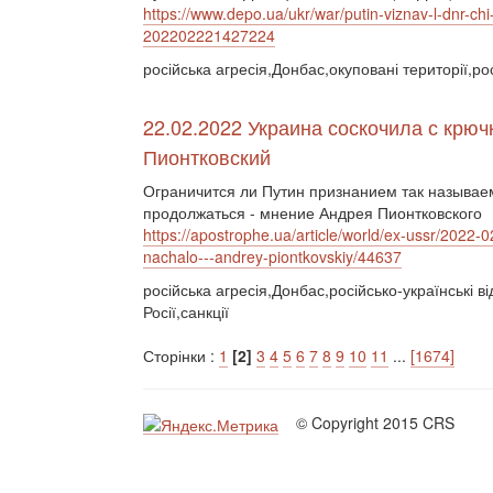
https://www.depo.ua/ukr/war/putin-viznav-l-dnr-ch
202202221427224
російська агресія,Донбас,окуповані території,ро
22.02.2022 Украина соскочила с крюч
Пионтковский
Ограничится ли Путин признанием так называем
продолжаться - мнение Андрея Пионтковского
https://apostrophe.ua/article/world/ex-ussr/2022-
nachalo---andrey-piontkovskiy/44637
російська агресія,Донбас,російсько-українські в
Росії,санкції
Сторінки :
1
[2]
3
4
5
6
7
8
9
10
11
...
[1674]
© Copyright 2015 CRS