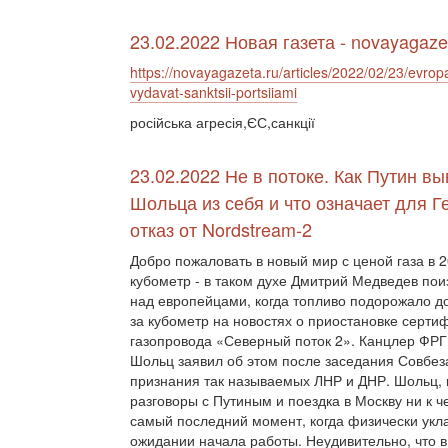
23.02.2022 Новая газета - novayagaze
https://novayagazeta.ru/articles/2022/02/23/evrop
vydavat-sanktsii-portsiiami
російська агресія,ЄС,санкції
23.02.2022 Не в потоке. Как Путин в
Шольца из себя и что означает для 
отказ от Nordstream-2
Добро пожаловать в новый мир с ценой газа в 2
кубометр - в таком духе Дмитрий Медведев по
над европейцами, когда топливо подорожало д
за кубометр на новостях о приостановке серти
газопровода «Северный поток 2». Канцлер ФР
Шольц заявил об этом после заседания Совбез
признания так называемых ЛНР и ДНР. Шольц, 
разговоры с Путиным и поездка в Москву ни к 
самый последний момент, когда физически укла
ожидании начала работы. Неудивительно, что в