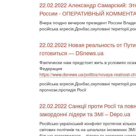
22.02.2022 Александр Самарский: Э
России - ОПЕРАТИВНЫЙ КОММЕНТ
Вчера поздно вечером президент России Влад
російська агресія,Донбас,окуповані території,ро
22.02.2022 Новая реальность от Пути
готовиться — DSnews.ua
Фактически нам предстоит жить в условиях осаж
Федерация
https://www.dsnews.ua/politics/novaya-realnost-
російська агресія,Донбас,окуповані території,ро
прогнози,протидія Росії
22.02.2022 Санкції проти Росії та п
закордонні лідери та ЗМІ – Depo.ua
Російсько-український конфлікт протягом кільк
світових політиків та на шпальтах іноземних ЗМ
більше загострилася – лідери та експерти намаг