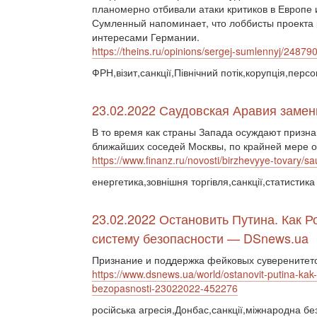
планомерно отбивали атаки критиков в Европе 
Сумленный напоминает, что лоббисты проекта 
интересами Германии.
https://theins.ru/opinions/sergej-sumlennyj/24879
ФРН,візит,санкції,Північний потік,корупція,персо
23.02.2022 Саудовская Аравия замен
В то время как страны Запада осуждают призна
ближайших соседей Москвы, по крайней мере од
https://www.finanz.ru/novosti/birzhevyye-tovary/
енергетика,зовнішня торгівля,санкції,статистика
23.02.2022 Остановить Путина. Как 
систему безопасности — DSnews.ua
Признание и поддержка фейковых суверенитето
https://www.dsnews.ua/world/ostanovit-putina-ka
bezopasnosti-23022022-452276
російська агресія,Донбас,санкції,міжнародна бе