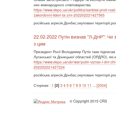
них міжнародного співтовариства
https://www.depo.ua/ukr/politics/sanktsii-proti-
zakordonni-lideri-ta-zmi-202202221427565
російська агресія,Донбас,окуповані території,рос
22.02.2022 Путін визнав "Л-ДНР": Чи з
з цим
Президент Росії Володимир Путін таки підписав
Луганської та Донецької областей (ОРДЛО), які
https://www.depo.ua/ukr/war/putin-viznav-l-dnr-ch
202202221427224
російська агресія,Донбас,окуповані території,ро
Сторінки :
1
[2]
3
4
5
6
7
8
9
10
11
...
[2004]
© Copyright 2015 CRS