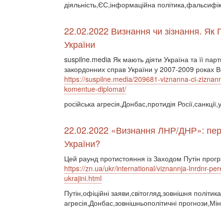
діяльність,ЄС,інформаційна політика,фальсифік
22.02.2022 Визнання чи зізнання. Як 
України
suspilne.media Як мають діяти Україна та її пар
закордонних справ України у 2007-2009 роках 
https://suspilne.media/209681-viznanna-ci-ziznann
komentue-diplomat/
російська агресія,Донбас,протидія Росії,санкції,
22.02.2022 «Визнання ЛНР/ДНР»: пере
України?
Цей раунд протистояння із Заходом Путін прогр
https://zn.ua/ukr/international/viznannja-lnrdnr-p
ukrajini.html
Путін,офіційні заяви,світогляд,зовнішня політика
агресія,Донбас,зовнішньополітичні прогнози,Мін