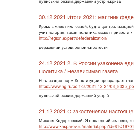
путінський режим,державний устрій,криза
30.12.2021 Итоги 2021: маятник феде
Кремль живет иллюзией, будто централизацией 
учит история, такая политика может привести к
http://region.expert/defederalization/
державний устрій,регіони,протести
24.12.2021 2. В России узаконена ед
Политика / Независимая газета
Реализация норм Конституции превращает глав
https://www.ng.ru/politics/2021-12-24/03_8335_pol
путінський режим,державний устрій
21.12.2021 О закостенелом настояще
Михаил Ходорковский: Я последний человек, к
http://www.kasparov.ru/material.php?id=61C197