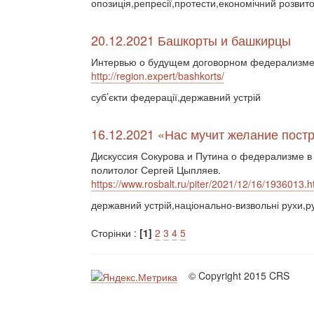
опозиція,репресії,протести,економічний розвито
20.12.2021 Башкорты и башкирцы
Интервью о будущем договорном федерализме 
http://region.expert/bashkorts/
суб’єкти федерації,державний устрій
16.12.2021 «Нас мучит желание пост
Дискуссия Сокурова и Путина о федерализме в 
политолог Сергей Цыпляев.
https://www.rosbalt.ru/piter/2021/12/16/1936013.h
державний устрій,національно-визвольні рухи,р
Сторінки :
[1]
2
3
4
5
© Copyright 2015 CRS