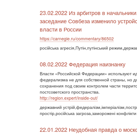
23.02.2022 Из арбитров в начальники
заседание Совбеза изменило устрой
власти в России
https://carnegie.ru/commentary/86502
російська агресія,Путін,путінський режим,держа
08.02.2022 Федерация наизнанку
Власти «Российской Федерации» используют и
федерализма не для собственной страны, но д
сохранения под своим контролем части террит
постсоветского пространства.
http://region.expert/inside-out/
державний устрій,федералізм,імперіалізм,пост
простір,російська загроза,заморожені конфлікти
22.01.2022 Неудобная правда о моск